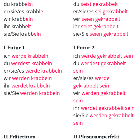
du krabb
elst
du
seist gekrabbelt
er/sie/es krabb
le
er/sie/es
sei gekrabbelt
wir krabb
eln
wir
seien gekrabbelt
ihr krabb
elt
ihr
seiet gekrabbelt
sie/Sie krabb
eln
sie/Sie
seien gekrabbelt
I Futur 1
I Futur 2
ich
werde krabbeln
ich
werde gekrabbelt sein
du
werdest krabbeln
du
werdest gekrabbelt
er/sie/es
werde krabbeln
sein
wir
werden krabbeln
er/sie/es
werde
ihr
werdet krabbeln
gekrabbelt sein
sie/Sie
werden krabbeln
wir
werden gekrabbelt
sein
ihr
werdet gekrabbelt sein
sie/Sie
werden gekrabbelt
sein
II Präteritum
II Plusquamperfekt