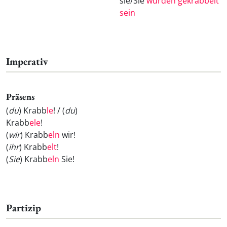
sie/Sie
würden gekrabbelt
sein
Imperativ
Präsens
(
du
) Krabb
le
! / (
du
)
Krabb
ele
!
(
wir
) Krabb
eln
wir!
(
ihr
) Krabb
elt
!
(
Sie
) Krabb
eln
Sie!
Partizip