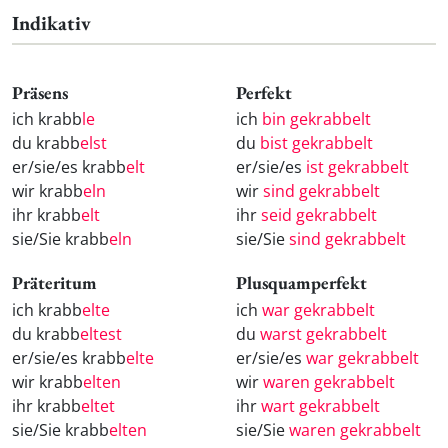
Indikativ
Präsens
Perfekt
ich krabb
le
ich
bin gekrabbelt
du krabb
elst
du
bist gekrabbelt
er/sie/es krabb
elt
er/sie/es
ist gekrabbelt
wir krabb
eln
wir
sind gekrabbelt
ihr krabb
elt
ihr
seid gekrabbelt
sie/Sie krabb
eln
sie/Sie
sind gekrabbelt
Präteritum
Plusquamperfekt
ich krabb
elte
ich
war gekrabbelt
du krabb
eltest
du
warst gekrabbelt
er/sie/es krabb
elte
er/sie/es
war gekrabbelt
wir krabb
elten
wir
waren gekrabbelt
ihr krabb
eltet
ihr
wart gekrabbelt
sie/Sie krabb
elten
sie/Sie
waren gekrabbelt