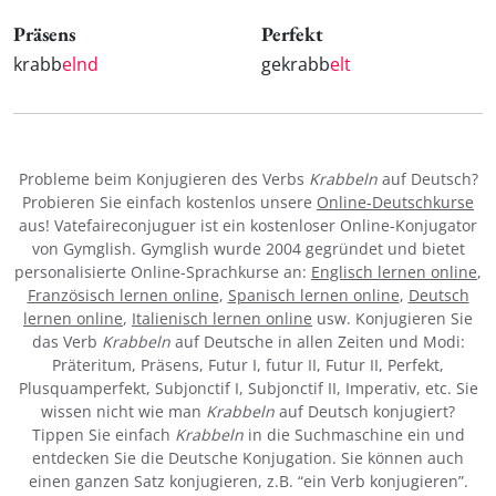
Präsens
Perfekt
krabb
elnd
gekrabb
elt
Probleme beim Konjugieren des Verbs
Krabbeln
auf Deutsch?
Probieren Sie einfach kostenlos unsere
Online-Deutschkurse
aus! Vatefaireconjuguer ist ein kostenloser Online-Konjugator
von Gymglish. Gymglish wurde 2004 gegründet und bietet
personalisierte Online-Sprachkurse an:
Englisch lernen online
,
Französisch lernen online
,
Spanisch lernen online
,
Deutsch
lernen online
,
Italienisch lernen online
usw. Konjugieren Sie
das Verb
Krabbeln
auf Deutsche in allen Zeiten und Modi:
Präteritum, Präsens, Futur I, futur II, Futur II, Perfekt,
Plusquamperfekt, Subjonctif I, Subjonctif II, Imperativ, etc. Sie
wissen nicht wie man
Krabbeln
auf Deutsch konjugiert?
Tippen Sie einfach
Krabbeln
in die Suchmaschine ein und
entdecken Sie die Deutsche Konjugation. Sie können auch
einen ganzen Satz konjugieren, z.B. “ein Verb konjugieren”.