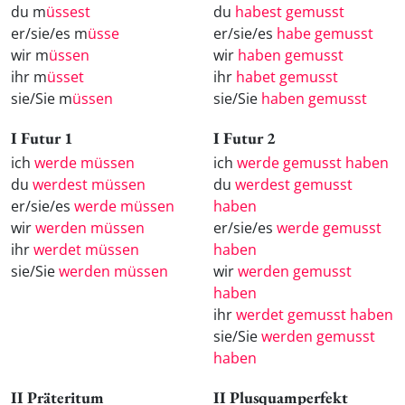
du m
üssest
du
habest gemusst
er/sie/es m
üsse
er/sie/es
habe gemusst
wir m
üssen
wir
haben gemusst
ihr m
üsset
ihr
habet gemusst
sie/Sie m
üssen
sie/Sie
haben gemusst
I Futur 1
I Futur 2
ich
werde müssen
ich
werde gemusst haben
du
werdest müssen
du
werdest gemusst
er/sie/es
werde müssen
haben
wir
werden müssen
er/sie/es
werde gemusst
ihr
werdet müssen
haben
sie/Sie
werden müssen
wir
werden gemusst
haben
ihr
werdet gemusst haben
sie/Sie
werden gemusst
haben
II Präteritum
II Plusquamperfekt