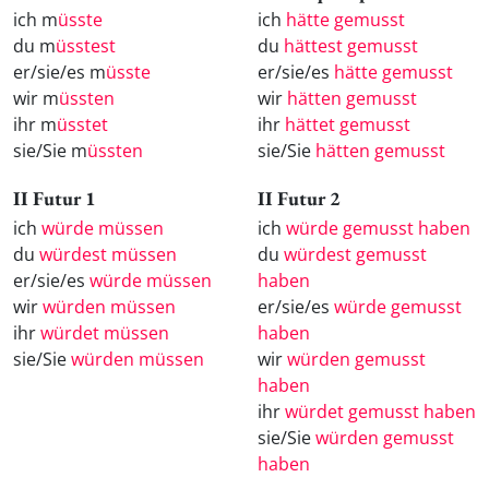
ich m
üsste
ich
hätte gemusst
du m
üsstest
du
hättest gemusst
er/sie/es m
üsste
er/sie/es
hätte gemusst
wir m
üssten
wir
hätten gemusst
ihr m
üsstet
ihr
hättet gemusst
sie/Sie m
üssten
sie/Sie
hätten gemusst
II Futur 1
II Futur 2
ich
würde müssen
ich
würde gemusst haben
du
würdest müssen
du
würdest gemusst
er/sie/es
würde müssen
haben
wir
würden müssen
er/sie/es
würde gemusst
ihr
würdet müssen
haben
sie/Sie
würden müssen
wir
würden gemusst
haben
ihr
würdet gemusst haben
sie/Sie
würden gemusst
haben