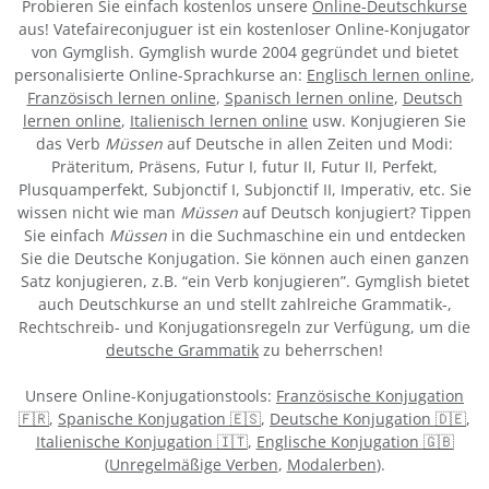
Probieren Sie einfach kostenlos unsere
Online-Deutschkurse
aus! Vatefaireconjuguer ist ein kostenloser Online-Konjugator
von Gymglish. Gymglish wurde 2004 gegründet und bietet
personalisierte Online-Sprachkurse an:
Englisch lernen online
,
Französisch lernen online
,
Spanisch lernen online
,
Deutsch
lernen online
,
Italienisch lernen online
usw. Konjugieren Sie
das Verb
Müssen
auf Deutsche in allen Zeiten und Modi:
Präteritum, Präsens, Futur I, futur II, Futur II, Perfekt,
Plusquamperfekt, Subjonctif I, Subjonctif II, Imperativ, etc. Sie
wissen nicht wie man
Müssen
auf Deutsch konjugiert? Tippen
Sie einfach
Müssen
in die Suchmaschine ein und entdecken
Sie die Deutsche Konjugation. Sie können auch einen ganzen
Satz konjugieren, z.B. “ein Verb konjugieren”. Gymglish bietet
auch Deutschkurse an und stellt zahlreiche Grammatik-,
Rechtschreib- und Konjugationsregeln zur Verfügung, um die
deutsche Grammatik
zu beherrschen!
Unsere Online-Konjugationstools:
Französische Konjugation
🇫🇷
,
Spanische Konjugation 🇪🇸
,
Deutsche Konjugation 🇩🇪
,
Italienische Konjugation 🇮🇹
,
Englische Konjugation 🇬🇧
(
Unregelmäßige Verben
,
Modalerben
).