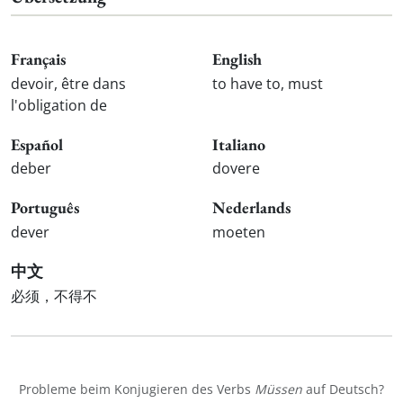
Français
English
devoir, être dans
to have to, must
l'obligation de
Español
Italiano
deber
dovere
Português
Nederlands
dever
moeten
中文
必须，不得不
Probleme beim Konjugieren des Verbs
Müssen
auf Deutsch?