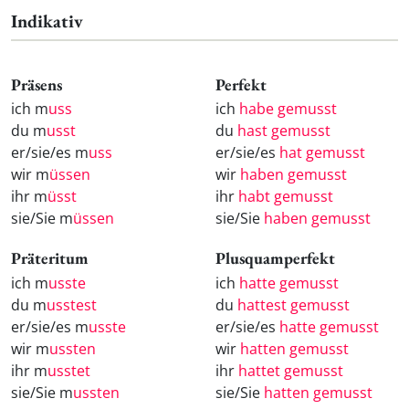
Indikativ
Präsens
Perfekt
ich m
uss
ich
habe gemusst
du m
usst
du
hast gemusst
er/sie/es m
uss
er/sie/es
hat gemusst
wir m
üssen
wir
haben gemusst
ihr m
üsst
ihr
habt gemusst
sie/Sie m
üssen
sie/Sie
haben gemusst
Präteritum
Plusquamperfekt
ich m
usste
ich
hatte gemusst
du m
usstest
du
hattest gemusst
er/sie/es m
usste
er/sie/es
hatte gemusst
wir m
ussten
wir
hatten gemusst
ihr m
usstet
ihr
hattet gemusst
sie/Sie m
ussten
sie/Sie
hatten gemusst