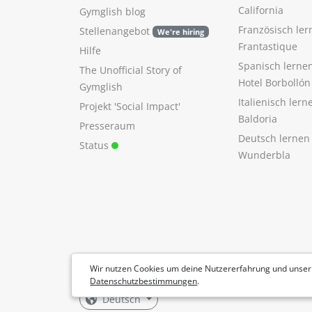
California
Gymglish blog
Französisch ler
Stellenangebot
We're hiring
Frantastique
Hilfe
Spanisch lerne
The Unofficial Story of
Hotel Borbollón
Gymglish
Italienisch ler
Projekt 'Social Impact'
Baldoria
Presseraum
Deutsch lernen
Status
Wunderbla
Wir nutzen Cookies um deine Nutzererfahrung und unser
Datenschutzbestimmungen
.
Deutsch