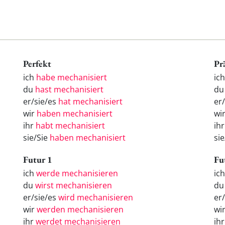
Perfekt
Pr
ich
habe mechanisiert
ic
du
hast mechanisiert
du
er/sie/es
hat mechanisiert
er
wir
haben mechanisiert
wi
ihr
habt mechanisiert
ih
sie/Sie
haben mechanisiert
si
Futur 1
Fu
ich
werde mechanisieren
ic
du
wirst mechanisieren
d
er/sie/es
wird mechanisieren
er
wir
werden mechanisieren
wi
ihr
werdet mechanisieren
ih