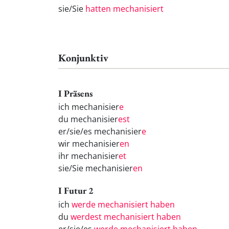
sie/Sie
hatten mechanisiert
Konjunktiv
I Präsens
ich mechanisier
e
du mechanisier
est
er/sie/es mechanisier
e
wir mechanisier
en
ihr mechanisier
et
sie/Sie mechanisier
en
I Futur 2
ich
werde mechanisiert haben
du
werdest mechanisiert haben