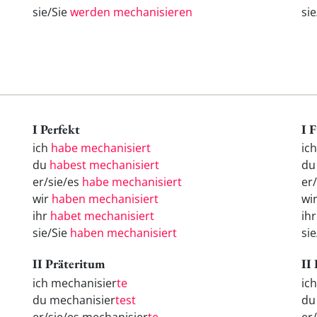
sie/Sie
werden mechanisieren
si
I Perfekt
I 
ich
habe mechanisiert
ic
du
habest mechanisiert
d
er/sie/es
habe mechanisiert
er
wir
haben mechanisiert
wi
ihr
habet mechanisiert
ih
sie/Sie
haben mechanisiert
si
II Präteritum
II
ich mechanisier
te
ic
du mechanisier
test
d