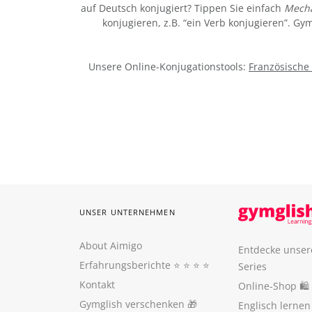
auf Deutsch konjugiert? Tippen Sie einfach
Mecha
konjugieren, z.B. “ein Verb konjugieren”. G
Unsere Online-Konjugationstools:
Französische
UNSER UNTERNEHMEN
About Aimigo
Entdecke unser
Erfahrungsberichte
⭐️ ⭐️ ⭐️ ⭐️
Series
Kontakt
Online-Shop 🛍
Gymglish verschenken
🎁
Englisch lerne