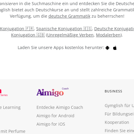
nisieren
in die Suchmaschine ein und entdecken Sie die Deutsche
ymglish bietet auch Deutschkurse an und stellt zahlreiche Grammati
Verfügung, um die
deutsche Grammatik
zu beherrschen!
 Konjugation 🇫🇷
,
Spanische Konjugation 🇪🇸
,
Deutsche Konjugati
Konjugation 🇬🇧
(
Unregelmäßige Verben
,
Modalerben
).
Laden Sie unsere Apps kostenlos herunter:
BUSINESS
Gymglish für
e Learning
Entdecke Aimigo Coach
Für Bildungse
Aimigo for Android
Kooperation
Aimigo for iOS
Finden Sie ei
n mit Perfume