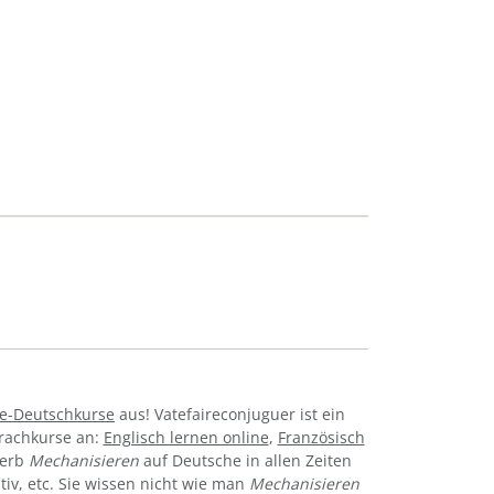
e-Deutschkurse
aus! Vatefaireconjuguer ist ein
prachkurse an:
Englisch lernen online
,
Französisch
Verb
Mechanisieren
auf Deutsche in allen Zeiten
ativ, etc. Sie wissen nicht wie man
Mechanisieren