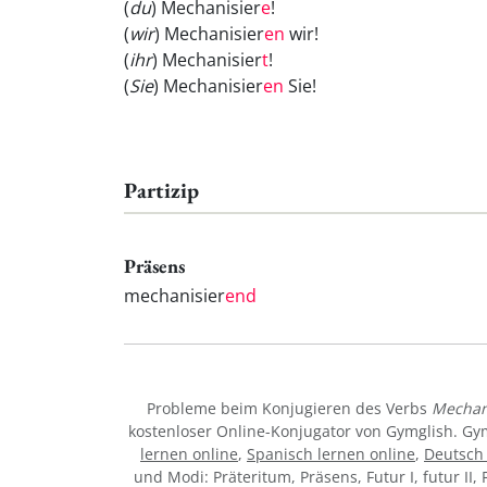
(
du
) Mechanisier
e
!
(
wir
) Mechanisier
en
wir!
(
ihr
) Mechanisier
t
!
(
Sie
) Mechanisier
en
Sie!
Partizip
Präsens
mechanisier
end
Probleme beim Konjugieren des Verbs
Mechan
kostenloser Online-Konjugator von Gymglish. Gy
lernen online
,
Spanisch lernen online
,
Deutsch 
und Modi: Präteritum, Präsens, Futur I, futur II, 