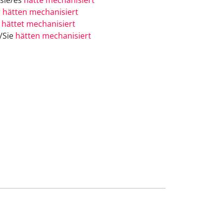
/sie/es
hätte mechanisiert
r
hätten mechanisiert
r
hättet mechanisiert
e/Sie
hätten mechanisiert