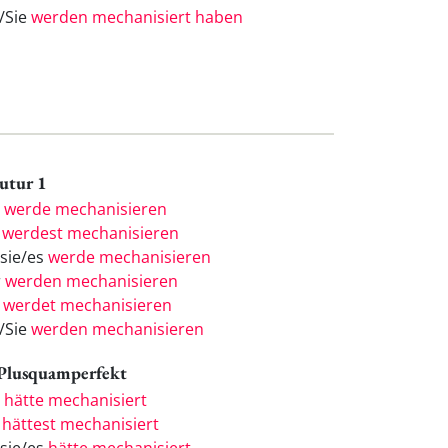
e/Sie
werden mechanisiert haben
Futur 1
h
werde mechanisieren
u
werdest mechanisieren
/sie/es
werde mechanisieren
r
werden mechanisieren
r
werdet mechanisieren
e/Sie
werden mechanisieren
 Plusquamperfekt
h
hätte mechanisiert
u
hättest mechanisiert