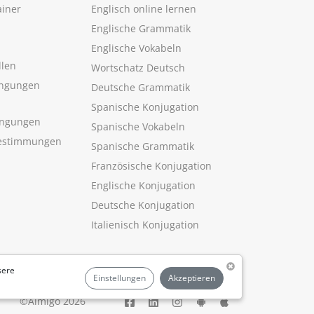
ainer
Englisch online lernen
Englische Grammatik
Englische Vokabeln
llen
Wortschatz Deutsch
ngungen
Deutsche Grammatik
Spanische Konjugation
ingungen
Spanische Vokabeln
estimmungen
Spanische Grammatik
Französische Konjugation
Englische Konjugation
Deutsche Konjugation
Italienisch Konjugation
sere
Einstellungen
Akzeptieren
©Aimigo 2026