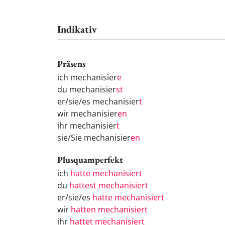
Indikativ
Präsens
ich mechanisier
e
du mechanisier
st
er/sie/es mechanisier
t
wir mechanisier
en
ihr mechanisier
t
sie/Sie mechanisier
en
Plusquamperfekt
ich
hatte mechanisiert
du
hattest mechanisiert
er/sie/es
hatte mechanisiert
wir
hatten mechanisiert
ihr
hattet mechanisiert