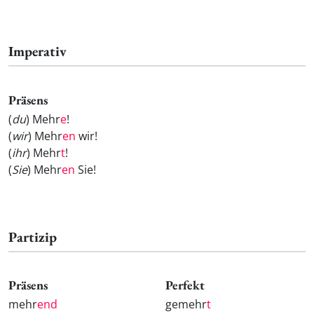
Imperativ
Präsens
(
du
) Mehr
e
!
(
wir
) Mehr
en
wir!
(
ihr
) Mehr
t
!
(
Sie
) Mehr
en
Sie!
Partizip
Präsens
Perfekt
mehr
end
gemehr
t