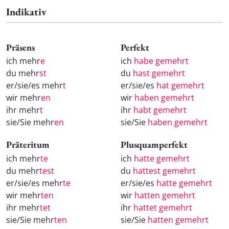
Indikativ
Präsens
Perfekt
ich mehr
e
ich
habe gemehrt
du mehr
st
du
hast gemehrt
er/sie/es mehr
t
er/sie/es
hat gemehrt
wir mehr
en
wir
haben gemehrt
ihr mehr
t
ihr
habt gemehrt
sie/Sie mehr
en
sie/Sie
haben gemehrt
Präteritum
Plusquamperfekt
ich mehr
te
ich
hatte gemehrt
du mehr
test
du
hattest gemehrt
er/sie/es mehr
te
er/sie/es
hatte gemehrt
wir mehr
ten
wir
hatten gemehrt
ihr mehr
tet
ihr
hattet gemehrt
sie/Sie mehr
ten
sie/Sie
hatten gemehrt