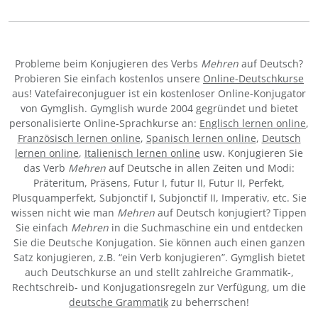
Probleme beim Konjugieren des Verbs
Mehren
auf Deutsch?
Probieren Sie einfach kostenlos unsere
Online-Deutschkurse
aus! Vatefaireconjuguer ist ein kostenloser Online-Konjugator
von Gymglish. Gymglish wurde 2004 gegründet und bietet
personalisierte Online-Sprachkurse an:
Englisch lernen online
,
Französisch lernen online
,
Spanisch lernen online
,
Deutsch
lernen online
,
Italienisch lernen online
usw. Konjugieren Sie
das Verb
Mehren
auf Deutsche in allen Zeiten und Modi:
Präteritum, Präsens, Futur I, futur II, Futur II, Perfekt,
Plusquamperfekt, Subjonctif I, Subjonctif II, Imperativ, etc. Sie
wissen nicht wie man
Mehren
auf Deutsch konjugiert? Tippen
Sie einfach
Mehren
in die Suchmaschine ein und entdecken
Sie die Deutsche Konjugation. Sie können auch einen ganzen
Satz konjugieren, z.B. “ein Verb konjugieren”. Gymglish bietet
auch Deutschkurse an und stellt zahlreiche Grammatik-,
Rechtschreib- und Konjugationsregeln zur Verfügung, um die
deutsche Grammatik
zu beherrschen!