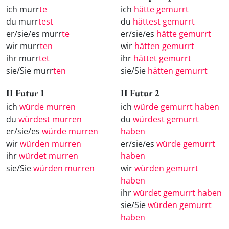
ich murr
te
ich
hätte gemurrt
du murr
test
du
hättest gemurrt
er/sie/es murr
te
er/sie/es
hätte gemurrt
wir murr
ten
wir
hätten gemurrt
ihr murr
tet
ihr
hättet gemurrt
sie/Sie murr
ten
sie/Sie
hätten gemurrt
II Futur 1
II Futur 2
ich
würde murren
ich
würde gemurrt haben
du
würdest murren
du
würdest gemurrt
er/sie/es
würde murren
haben
wir
würden murren
er/sie/es
würde gemurrt
ihr
würdet murren
haben
sie/Sie
würden murren
wir
würden gemurrt
haben
ihr
würdet gemurrt haben
sie/Sie
würden gemurrt
haben