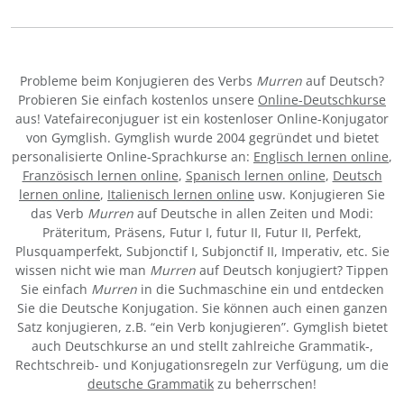
Probleme beim Konjugieren des Verbs
Murren
auf Deutsch?
Probieren Sie einfach kostenlos unsere
Online-Deutschkurse
aus! Vatefaireconjuguer ist ein kostenloser Online-Konjugator
von Gymglish. Gymglish wurde 2004 gegründet und bietet
personalisierte Online-Sprachkurse an:
Englisch lernen online
,
Französisch lernen online
,
Spanisch lernen online
,
Deutsch
lernen online
,
Italienisch lernen online
usw. Konjugieren Sie
das Verb
Murren
auf Deutsche in allen Zeiten und Modi:
Präteritum, Präsens, Futur I, futur II, Futur II, Perfekt,
Plusquamperfekt, Subjonctif I, Subjonctif II, Imperativ, etc. Sie
wissen nicht wie man
Murren
auf Deutsch konjugiert? Tippen
Sie einfach
Murren
in die Suchmaschine ein und entdecken
Sie die Deutsche Konjugation. Sie können auch einen ganzen
Satz konjugieren, z.B. “ein Verb konjugieren”. Gymglish bietet
auch Deutschkurse an und stellt zahlreiche Grammatik-,
Rechtschreib- und Konjugationsregeln zur Verfügung, um die
deutsche Grammatik
zu beherrschen!