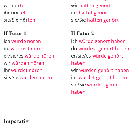
wir nör
ten
wir
hätten genört
ihr nör
tet
ihr
hättet genört
sie/Sie nör
ten
sie/Sie
hätten genört
II Futur 1
II Futur 2
ich
würde nören
ich
würde genört haben
du
würdest nören
du
würdest genört haben
er/sie/es
würde nören
er/sie/es
würde genört
wir
würden nören
haben
ihr
würdet nören
wir
würden genört haben
sie/Sie
würden nören
ihr
würdet genört haben
sie/Sie
würden genört
haben
Imperativ