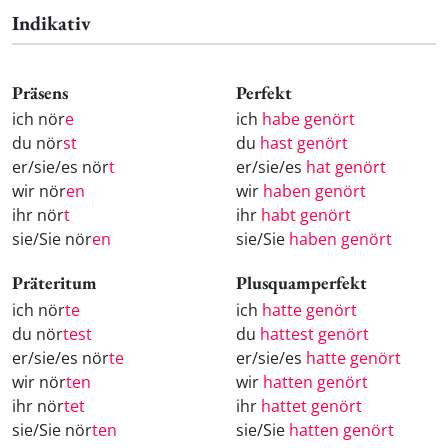
Indikativ
Präsens
Perfekt
ich nör
e
ich
habe genört
du nör
st
du
hast genört
er/sie/es nör
t
er/sie/es
hat genört
wir nör
en
wir
haben genört
ihr nör
t
ihr
habt genört
sie/Sie nör
en
sie/Sie
haben genört
Präteritum
Plusquamperfekt
ich nör
te
ich
hatte genört
du nör
test
du
hattest genört
er/sie/es nör
te
er/sie/es
hatte genört
wir nör
ten
wir
hatten genört
ihr nör
tet
ihr
hattet genört
sie/Sie nör
ten
sie/Sie
hatten genört