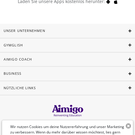
Laden Sie unsere Apps kostenlos herunter:
UNSER UNTERNEHMEN
GYMGLISH
AIMIGO COACH
BUSINESS
NÜTZLICHE LINKS
Deutsch
Wir nutzen Cookies um deine Nutzererfahrung und unser Marketing
zu verbessern. Wenn du mehr darüber wissen möchtest, lies gern