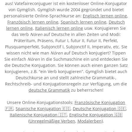
aus! Vatefaireconjuguer ist ein kostenloser Online-Konjugator
von Gymglish. Gymglish wurde 2004 gegründet und bietet
personalisierte Online-Sprachkurse an:
Englisch lernen online
,
Französisch lernen online
,
Spanisch lernen online
,
Deutsch
lernen online
,
Italienisch lernen online
usw. Konjugieren Sie
das Verb
Nören
auf Deutsche in allen Zeiten und Modi:
Präteritum, Präsens, Futur I, futur II, Futur II, Perfekt,
Plusquamperfekt, Subjonctif I, Subjonctif II, Imperativ, etc. Sie
wissen nicht wie man
Nören
auf Deutsch konjugiert? Tippen
Sie einfach
Nören
in die Suchmaschine ein und entdecken Sie
die Deutsche Konjugation. Sie können auch einen ganzen Satz
konjugieren, z.B. “ein Verb konjugieren”. Gymglish bietet auch
Deutschkurse an und stellt zahlreiche Grammatik-,
Rechtschreib- und Konjugationsregeln zur Verfügung, um die
deutsche Grammatik
zu beherrschen!
Unsere Online-Konjugationstools:
Französische Konjugation
🇫🇷
,
Spanische Konjugation 🇪🇸
,
Deutsche Konjugation 🇩🇪
,
Italienische Konjugation 🇮🇹
,
Englische Konjugation 🇬🇧
(
Unregelmäßige Verben
,
Modalerben
).