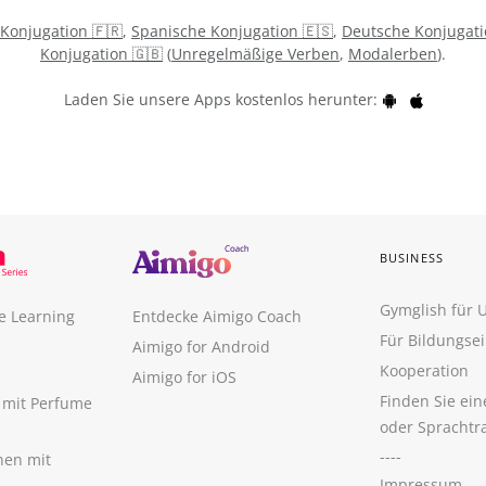
 Konjugation 🇫🇷
,
Spanische Konjugation 🇪🇸
,
Deutsche Konjugati
Konjugation 🇬🇧
(
Unregelmäßige Verben
,
Modalerben
).
Laden Sie unsere Apps kostenlos herunter:
BUSINESS
Gymglish für
e Learning
Entdecke Aimigo Coach
Für Bildungse
Aimigo for Android
Kooperation
Aimigo for iOS
Finden Sie ei
n mit Perfume
oder Sprachtr
----
nen mit
Impressum