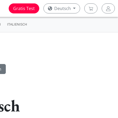
Gratis Test
Deutsch
H
ITALIENISCH
sch