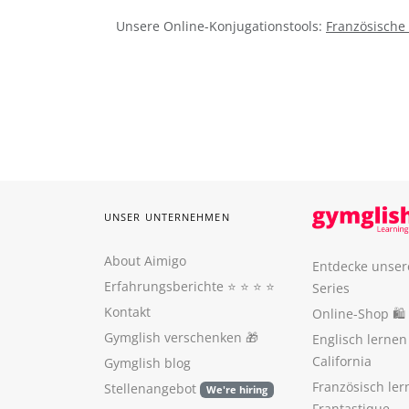
Unsere Online-Konjugationstools:
Französische
UNSER UNTERNEHMEN
About Aimigo
Entdecke unser
Erfahrungsberichte
⭐️ ⭐️ ⭐️ ⭐️
Series
Kontakt
Online-Shop 🛍
Gymglish verschenken
🎁
Englisch lerne
California
Gymglish blog
Französisch ler
Stellenangebot
We're hiring
Frantastique