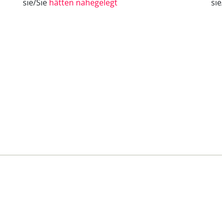
sie/Sie
hätten nahegelegt
si