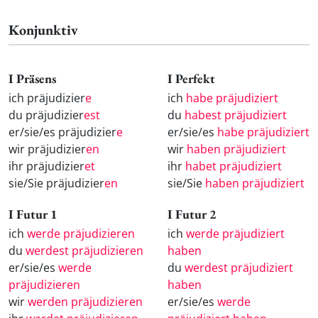
Konjunktiv
I Präsens
I Perfekt
ich präjudizier
e
ich
habe präjudiziert
du präjudizier
est
du
habest präjudiziert
er/sie/es präjudizier
e
er/sie/es
habe präjudiziert
wir präjudizier
en
wir
haben präjudiziert
ihr präjudizier
et
ihr
habet präjudiziert
sie/Sie präjudizier
en
sie/Sie
haben präjudiziert
I Futur 1
I Futur 2
ich
werde präjudizieren
ich
werde präjudiziert
du
werdest präjudizieren
haben
er/sie/es
werde
du
werdest präjudiziert
präjudizieren
haben
wir
werden präjudizieren
er/sie/es
werde