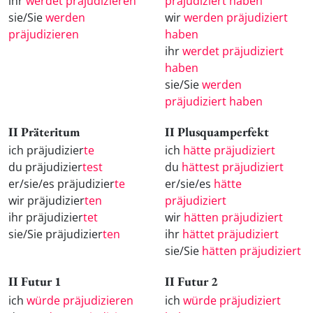
ihr
werdet präjudizieren
präjudiziert haben
sie/Sie
werden
wir
werden präjudiziert
präjudizieren
haben
ihr
werdet präjudiziert
haben
sie/Sie
werden
präjudiziert haben
II Präteritum
II Plusquamperfekt
ich präjudizier
te
ich
hätte präjudiziert
du präjudizier
test
du
hättest präjudiziert
er/sie/es präjudizier
te
er/sie/es
hätte
wir präjudizier
ten
präjudiziert
ihr präjudizier
tet
wir
hätten präjudiziert
sie/Sie präjudizier
ten
ihr
hättet präjudiziert
sie/Sie
hätten präjudiziert
II Futur 1
II Futur 2
ich
würde präjudizieren
ich
würde präjudiziert