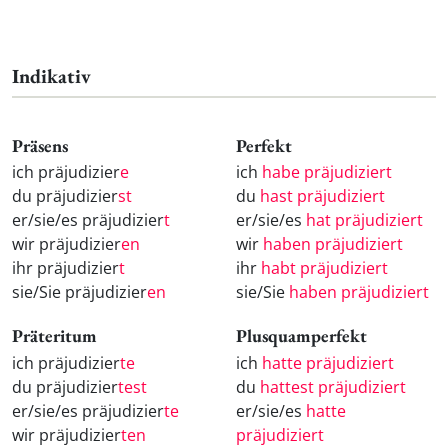
Indikativ
Präsens
Perfekt
ich präjudizier
e
ich
habe präjudiziert
du präjudizier
st
du
hast präjudiziert
er/sie/es präjudizier
t
er/sie/es
hat präjudiziert
wir präjudizier
en
wir
haben präjudiziert
ihr präjudizier
t
ihr
habt präjudiziert
sie/Sie präjudizier
en
sie/Sie
haben präjudiziert
Präteritum
Plusquamperfekt
ich präjudizier
te
ich
hatte präjudiziert
du präjudizier
test
du
hattest präjudiziert
er/sie/es präjudizier
te
er/sie/es
hatte
wir präjudizier
ten
präjudiziert