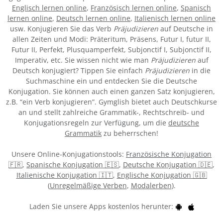
Englisch lernen online
,
Französisch lernen online
,
Spanisch
lernen online
,
Deutsch lernen online
,
Italienisch lernen online
usw. Konjugieren Sie das Verb
Präjudizieren
auf Deutsche in
allen Zeiten und Modi: Präteritum, Präsens, Futur I, futur II,
Futur II, Perfekt, Plusquamperfekt, Subjonctif I, Subjonctif II,
Imperativ, etc. Sie wissen nicht wie man
Präjudizieren
auf
Deutsch konjugiert? Tippen Sie einfach
Präjudizieren
in die
Suchmaschine ein und entdecken Sie die Deutsche
Konjugation. Sie können auch einen ganzen Satz konjugieren,
z.B. “ein Verb konjugieren”. Gymglish bietet auch Deutschkurse
an und stellt zahlreiche Grammatik-, Rechtschreib- und
Konjugationsregeln zur Verfügung, um die
deutsche
Grammatik
zu beherrschen!
Unsere Online-Konjugationstools:
Französische Konjugation
🇫🇷
,
Spanische Konjugation 🇪🇸
,
Deutsche Konjugation 🇩🇪
,
Italienische Konjugation 🇮🇹
,
Englische Konjugation 🇬🇧
(
Unregelmäßige Verben
,
Modalerben
).
Laden Sie unsere Apps kostenlos herunter: