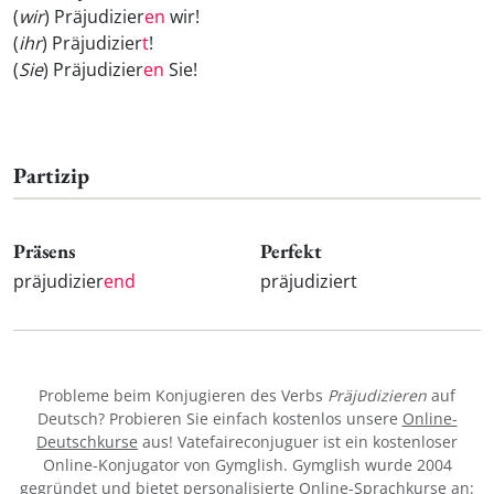
(
wir
) Präjudizier
en
wir!
(
ihr
) Präjudizier
t
!
(
Sie
) Präjudizier
en
Sie!
Partizip
Präsens
Perfekt
präjudizier
end
präjudiziert
Probleme beim Konjugieren des Verbs
Präjudizieren
auf
Deutsch? Probieren Sie einfach kostenlos unsere
Online-
Deutschkurse
aus! Vatefaireconjuguer ist ein kostenloser
Online-Konjugator von Gymglish. Gymglish wurde 2004
gegründet und bietet personalisierte Online-Sprachkurse an: