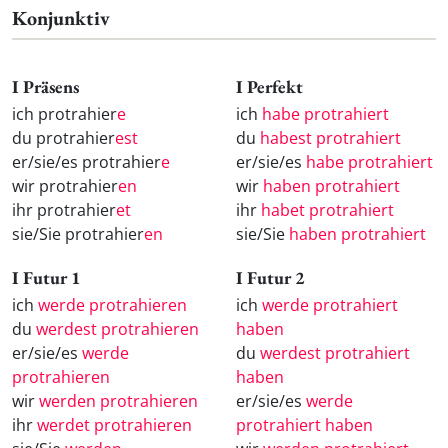
Konjunktiv
I Präsens
I Perfekt
ich protrahier
e
ich
habe protrahiert
du protrahier
est
du
habest protrahiert
er/sie/es protrahier
e
er/sie/es
habe protrahiert
wir protrahier
en
wir
haben protrahiert
ihr protrahier
et
ihr
habet protrahiert
sie/Sie protrahier
en
sie/Sie
haben protrahiert
I Futur 1
I Futur 2
ich
werde protrahieren
ich
werde protrahiert
du
werdest protrahieren
haben
er/sie/es
werde
du
werdest protrahiert
protrahieren
haben
wir
werden protrahieren
er/sie/es
werde
ihr
werdet protrahieren
protrahiert haben