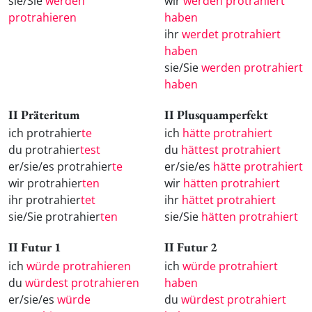
sie/Sie
werden
wir
werden protrahiert
protrahieren
haben
ihr
werdet protrahiert
haben
sie/Sie
werden protrahiert
haben
II Präteritum
II Plusquamperfekt
ich protrahier
te
ich
hätte protrahiert
du protrahier
test
du
hättest protrahiert
er/sie/es protrahier
te
er/sie/es
hätte protrahiert
wir protrahier
ten
wir
hätten protrahiert
ihr protrahier
tet
ihr
hättet protrahiert
sie/Sie protrahier
ten
sie/Sie
hätten protrahiert
II Futur 1
II Futur 2
ich
würde protrahieren
ich
würde protrahiert
du
würdest protrahieren
haben
er/sie/es
würde
du
würdest protrahiert