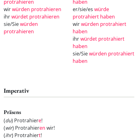
protrahieren
haben
wir
würden protrahieren
er/sie/es
würde
ihr
würdet protrahieren
protrahiert haben
sie/Sie
würden
wir
würden protrahiert
protrahieren
haben
ihr
würdet protrahiert
haben
sie/Sie
würden protrahiert
haben
Imperativ
Präsens
(
du
) Protrahier
e
!
(
wir
) Protrahier
en
wir!
(
ihr
) Protrahier
t
!