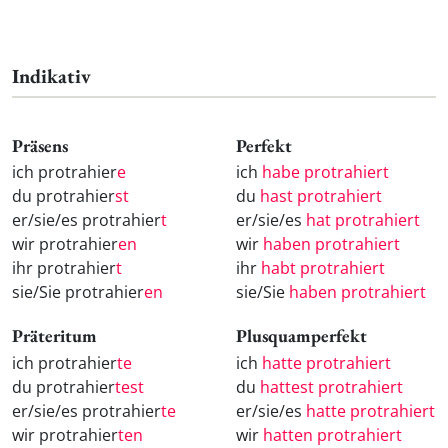
Indikativ
Präsens
Perfekt
ich protrahier
e
ich
habe protrahiert
du protrahier
st
du
hast protrahiert
er/sie/es protrahier
t
er/sie/es
hat protrahiert
wir protrahier
en
wir
haben protrahiert
ihr protrahier
t
ihr
habt protrahiert
sie/Sie protrahier
en
sie/Sie
haben protrahiert
Präteritum
Plusquamperfekt
ich protrahier
te
ich
hatte protrahiert
du protrahier
test
du
hattest protrahiert
er/sie/es protrahier
te
er/sie/es
hatte protrahiert
wir protrahier
ten
wir
hatten protrahiert