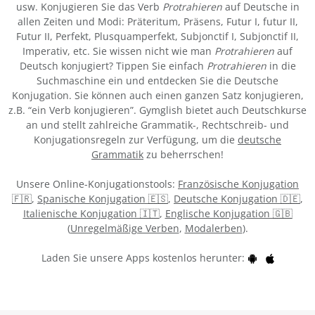
usw. Konjugieren Sie das Verb
Protrahieren
auf Deutsche in
allen Zeiten und Modi: Präteritum, Präsens, Futur I, futur II,
Futur II, Perfekt, Plusquamperfekt, Subjonctif I, Subjonctif II,
Imperativ, etc. Sie wissen nicht wie man
Protrahieren
auf
Deutsch konjugiert? Tippen Sie einfach
Protrahieren
in die
Suchmaschine ein und entdecken Sie die Deutsche
Konjugation. Sie können auch einen ganzen Satz konjugieren,
z.B. “ein Verb konjugieren”. Gymglish bietet auch Deutschkurse
an und stellt zahlreiche Grammatik-, Rechtschreib- und
Konjugationsregeln zur Verfügung, um die
deutsche
Grammatik
zu beherrschen!
Unsere Online-Konjugationstools:
Französische Konjugation
🇫🇷
,
Spanische Konjugation 🇪🇸
,
Deutsche Konjugation 🇩🇪
,
Italienische Konjugation 🇮🇹
,
Englische Konjugation 🇬🇧
(
Unregelmäßige Verben
,
Modalerben
).
Laden Sie unsere Apps kostenlos herunter: