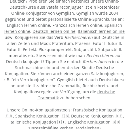
Deutsch? Probieren Sie einfach kostenlos unsere
Online-
Deutschkurse
aus! Vatefaireconjuguer ist ein kostenloser
Online-Konjugator von Gymglish. Gymglish wurde 2004
gegründet und bietet personalisierte Online-Sprachkurse an:
Englisch lernen online
,
Französisch lernen online
,
Spanisch
lernen online
,
Deutsch lernen online
,
Italienisch lernen online
usw. Konjugieren Sie das Verb
Recherchieren
auf Deutsche in
allen Zeiten und Modi: Präteritum, Präsens, Futur I, futur II,
Futur II, Perfekt, Plusquamperfekt, Subjonctif I, Subjonctif II,
Imperativ, etc. Sie wissen nicht wie man
Recherchieren
auf
Deutsch konjugiert? Tippen Sie einfach
Recherchieren
in die
Suchmaschine ein und entdecken Sie die Deutsche
Konjugation. Sie können auch einen ganzen Satz konjugieren,
z.B. “ein Verb konjugieren”. Gymglish bietet auch Deutschkurse
an und stellt zahlreiche Grammatik-, Rechtschreib- und
Konjugationsregeln zur Verfügung, um die
deutsche
Grammatik
zu beherrschen!
Unsere Online-Konjugationstools:
Französische Konjugation
🇫🇷
,
Spanische Konjugation 🇪🇸
,
Deutsche Konjugation 🇩🇪
,
Italienische Konjugation 🇮🇹
,
Englische Konjugation 🇬🇧
(
Unregelmäßige Verben
,
Modalerben
).