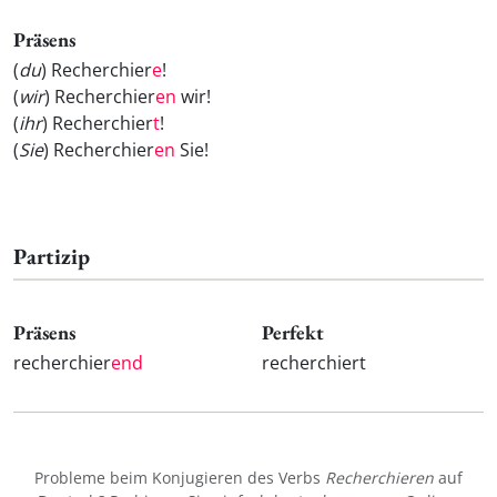
Präsens
(
du
) Recherchier
e
!
(
wir
) Recherchier
en
wir!
(
ihr
) Recherchier
t
!
(
Sie
) Recherchier
en
Sie!
Partizip
Präsens
Perfekt
recherchier
end
recherchiert
Probleme beim Konjugieren des Verbs
Recherchieren
auf