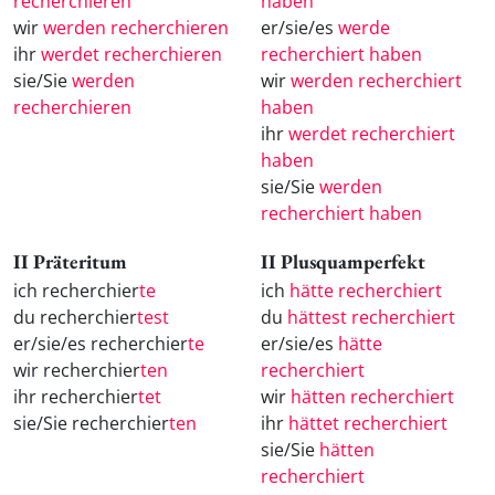
recherchieren
haben
wir
werden recherchieren
er/sie/es
werde
ihr
werdet recherchieren
recherchiert haben
sie/Sie
werden
wir
werden recherchiert
recherchieren
haben
ihr
werdet recherchiert
haben
sie/Sie
werden
recherchiert haben
II Präteritum
II Plusquamperfekt
ich recherchier
te
ich
hätte recherchiert
du recherchier
test
du
hättest recherchiert
er/sie/es recherchier
te
er/sie/es
hätte
wir recherchier
ten
recherchiert
ihr recherchier
tet
wir
hätten recherchiert
sie/Sie recherchier
ten
ihr
hättet recherchiert
sie/Sie
hätten
recherchiert