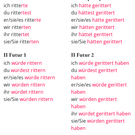
ich ritte
rte
ich
hätte gerittert
du ritte
rtest
du
hättest gerittert
er/sie/es ritte
rte
er/sie/es
hätte gerittert
wir ritte
rten
wir
hätten gerittert
ihr ritte
rtet
ihr
hättet gerittert
sie/Sie ritte
rten
sie/Sie
hätten gerittert
II Futur 1
II Futur 2
ich
würde rittern
ich
würde gerittert haben
du
würdest rittern
du
würdest gerittert
er/sie/es
würde rittern
haben
wir
würden rittern
er/sie/es
würde gerittert
ihr
würdet rittern
haben
sie/Sie
würden rittern
wir
würden gerittert
haben
ihr
würdet gerittert haben
sie/Sie
würden gerittert
haben