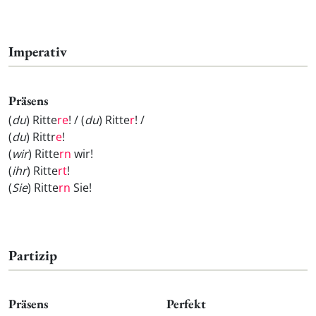
Imperativ
Präsens
(
du
) Ritte
re
! / (
du
) Ritte
r
! /
(
du
) Rittr
e
!
(
wir
) Ritte
rn
wir!
(
ihr
) Ritte
rt
!
(
Sie
) Ritte
rn
Sie!
Partizip
Präsens
Perfekt