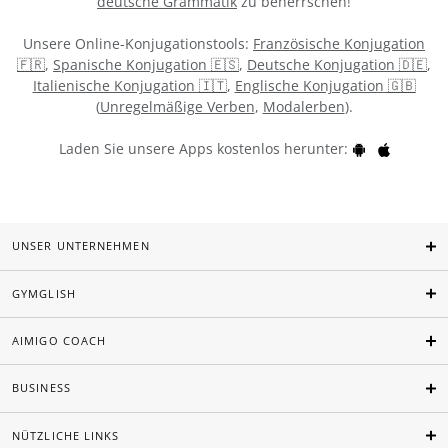
deutsche Grammatik
zu beherrschen!
Unsere Online-Konjugationstools:
Französische Konjugation
🇫🇷
,
Spanische Konjugation 🇪🇸
,
Deutsche Konjugation 🇩🇪
,
Italienische Konjugation 🇮🇹
,
Englische Konjugation 🇬🇧
(
Unregelmäßige Verben
,
Modalerben
).
Laden Sie unsere Apps kostenlos herunter:
UNSER UNTERNEHMEN
GYMGLISH
AIMIGO COACH
BUSINESS
NÜTZLICHE LINKS