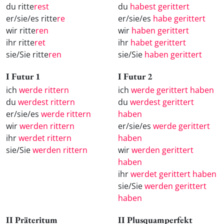
du ritte
rest
du
habest gerittert
er/sie/es ritte
re
er/sie/es
habe gerittert
wir ritte
ren
wir
haben gerittert
ihr ritte
ret
ihr
habet gerittert
sie/Sie ritte
ren
sie/Sie
haben gerittert
I Futur 1
I Futur 2
ich
werde rittern
ich
werde gerittert haben
du
werdest rittern
du
werdest gerittert
er/sie/es
werde rittern
haben
wir
werden rittern
er/sie/es
werde gerittert
ihr
werdet rittern
haben
sie/Sie
werden rittern
wir
werden gerittert
haben
ihr
werdet gerittert haben
sie/Sie
werden gerittert
haben
II Präteritum
II Plusquamperfekt