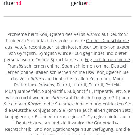
ritte
rnd
geritte
rt
Probleme beim Konjugieren des Verbs
Rittern
auf Deutsch?
Probieren Sie einfach kostenlos unsere
Online-Deutschkurse
aus! Vatefaireconjuguer ist ein kostenloser Online-Konjugator
von Gymglish. Gymglish wurde 2004 gegründet und bietet
personalisierte Online-Sprachkurse an:
Englisch lernen online
,
Französisch lernen online
,
Spanisch lernen online
,
Deutsch
lernen online
,
Italienisch lernen online
usw. Konjugieren Sie
das Verb
Rittern
auf Deutsche in allen Zeiten und Modi:
Präteritum, Präsens, Futur I, futur II, Futur II, Perfekt,
Plusquamperfekt, Subjonctif I, Subjonctif II, Imperativ, etc. Sie
wissen nicht wie man
Rittern
auf Deutsch konjugiert? Tippen
Sie einfach
Rittern
in die Suchmaschine ein und entdecken Sie
die Deutsche Konjugation. Sie können auch einen ganzen Satz
konjugieren, z.B. “ein Verb konjugieren”. Gymglish bietet auch
Deutschkurse an und stellt zahlreiche Grammatik-,
Rechtschreib- und Konjugationsregeln zur Verfügung, um die