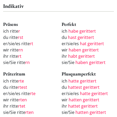
Indikativ
Präsens
Perfekt
ich ritte
r
ich
habe gerittert
du ritte
rst
du
hast gerittert
er/sie/es ritte
rt
er/sie/es
hat gerittert
wir ritte
rn
wir
haben gerittert
ihr ritte
rt
ihr
habt gerittert
sie/Sie ritte
rn
sie/Sie
haben gerittert
Präteritum
Plusquamperfekt
ich ritte
rte
ich
hatte gerittert
du ritte
rtest
du
hattest gerittert
er/sie/es ritte
rte
er/sie/es
hatte gerittert
wir ritte
rten
wir
hatten gerittert
ihr ritte
rtet
ihr
hattet gerittert
sie/Sie ritte
rten
sie/Sie
hatten gerittert