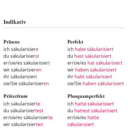
Indikativ
Präsens
Perfekt
ich säkularisier
e
ich
habe säkularisiert
du säkularisier
st
du
hast säkularisiert
er/sie/es säkularisier
t
er/sie/es
hat säkularisiert
wir säkularisier
en
wir
haben säkularisiert
ihr säkularisier
t
ihr
habt säkularisiert
sie/Sie säkularisier
en
sie/Sie
haben säkularisiert
Präteritum
Plusquamperfekt
ich säkularisier
te
ich
hatte säkularisiert
du säkularisier
test
du
hattest säkularisiert
er/sie/es säkularisier
te
er/sie/es
hatte
wir säkularisier
ten
säkularisiert