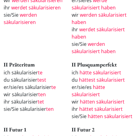
wir
werden säkularisieren
er/sie/es
werde
ihr
werdet säkularisieren
säkularisiert haben
sie/Sie
werden
wir
werden säkularisiert
säkularisieren
haben
ihr
werdet säkularisiert
haben
sie/Sie
werden
säkularisiert haben
II Präteritum
II Plusquamperfekt
ich säkularisier
te
ich
hätte säkularisiert
du säkularisier
test
du
hättest säkularisiert
er/sie/es säkularisier
te
er/sie/es
hätte
wir säkularisier
ten
säkularisiert
ihr säkularisier
tet
wir
hätten säkularisiert
sie/Sie säkularisier
ten
ihr
hättet säkularisiert
sie/Sie
hätten säkularisiert
II Futur 1
II Futur 2