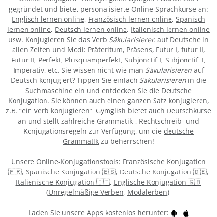
gegründet und bietet personalisierte Online-Sprachkurse an:
Englisch lernen online
,
Französisch lernen online
,
Spanisch
lernen online
,
Deutsch lernen online
,
Italienisch lernen online
usw. Konjugieren Sie das Verb
Säkularisieren
auf Deutsche in
allen Zeiten und Modi: Präteritum, Präsens, Futur I, futur II,
Futur II, Perfekt, Plusquamperfekt, Subjonctif I, Subjonctif II,
Imperativ, etc. Sie wissen nicht wie man
Säkularisieren
auf
Deutsch konjugiert? Tippen Sie einfach
Säkularisieren
in die
Suchmaschine ein und entdecken Sie die Deutsche
Konjugation. Sie können auch einen ganzen Satz konjugieren,
z.B. “ein Verb konjugieren”. Gymglish bietet auch Deutschkurse
an und stellt zahlreiche Grammatik-, Rechtschreib- und
Konjugationsregeln zur Verfügung, um die
deutsche
Grammatik
zu beherrschen!
Unsere Online-Konjugationstools:
Französische Konjugation
🇫🇷
,
Spanische Konjugation 🇪🇸
,
Deutsche Konjugation 🇩🇪
,
Italienische Konjugation 🇮🇹
,
Englische Konjugation 🇬🇧
(
Unregelmäßige Verben
,
Modalerben
).
Laden Sie unsere Apps kostenlos herunter: