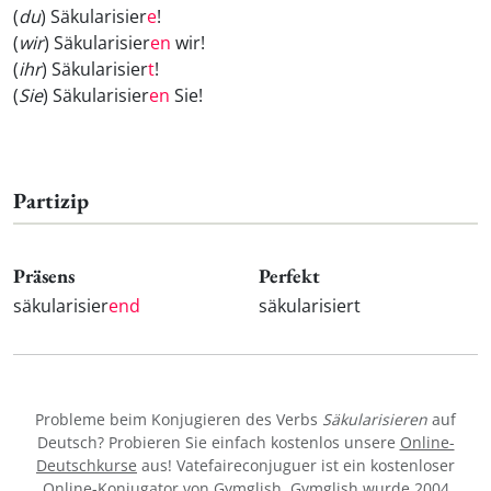
(
du
) Säkularisier
e
!
(
wir
) Säkularisier
en
wir!
(
ihr
) Säkularisier
t
!
(
Sie
) Säkularisier
en
Sie!
Partizip
Präsens
Perfekt
säkularisier
end
säkularisiert
Probleme beim Konjugieren des Verbs
Säkularisieren
auf
Deutsch? Probieren Sie einfach kostenlos unsere
Online-
Deutschkurse
aus! Vatefaireconjuguer ist ein kostenloser
Online-Konjugator von Gymglish. Gymglish wurde 2004