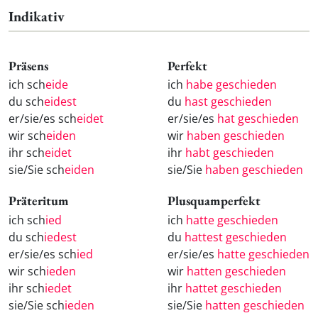
Indikativ
Präsens
Perfekt
ich sch
eide
ich
habe geschieden
du sch
eidest
du
hast geschieden
er/sie/es sch
eidet
er/sie/es
hat geschieden
wir sch
eiden
wir
haben geschieden
ihr sch
eidet
ihr
habt geschieden
sie/Sie sch
eiden
sie/Sie
haben geschieden
Präteritum
Plusquamperfekt
ich sch
ied
ich
hatte geschieden
du sch
iedest
du
hattest geschieden
er/sie/es sch
ied
er/sie/es
hatte geschieden
wir sch
ieden
wir
hatten geschieden
ihr sch
iedet
ihr
hattet geschieden
sie/Sie sch
ieden
sie/Sie
hatten geschieden