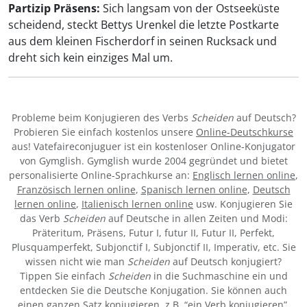
Partizip Präsens:
Sich langsam von der Ostseeküste
scheidend, steckt Bettys Urenkel die letzte Postkarte
aus dem kleinen Fischerdorf in seinen Rucksack und
dreht sich kein einziges Mal um.
Probleme beim Konjugieren des Verbs
Scheiden
auf Deutsch?
Probieren Sie einfach kostenlos unsere
Online-Deutschkurse
aus! Vatefaireconjuguer ist ein kostenloser Online-Konjugator
von Gymglish. Gymglish wurde 2004 gegründet und bietet
personalisierte Online-Sprachkurse an:
Englisch lernen online
,
Französisch lernen online
,
Spanisch lernen online
,
Deutsch
lernen online
,
Italienisch lernen online
usw. Konjugieren Sie
das Verb
Scheiden
auf Deutsche in allen Zeiten und Modi:
Präteritum, Präsens, Futur I, futur II, Futur II, Perfekt,
Plusquamperfekt, Subjonctif I, Subjonctif II, Imperativ, etc. Sie
wissen nicht wie man
Scheiden
auf Deutsch konjugiert?
Tippen Sie einfach
Scheiden
in die Suchmaschine ein und
entdecken Sie die Deutsche Konjugation. Sie können auch
einen ganzen Satz konjugieren, z.B. “ein Verb konjugieren”.