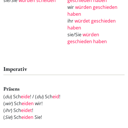
sie/Sie
würden scheiden
geschieden haben
wir
würden geschieden
haben
ihr
würdet geschieden
haben
sie/Sie
würden
geschieden haben
Imperativ
Präsens
(
du
) Sch
eide
! / (
du
) Sch
eid
!
(
wir
) Sch
eiden
wir!
(
ihr
) Sch
eidet
!
(
Sie
) Sch
eiden
Sie!