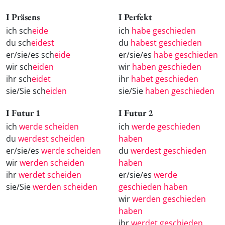
I Präsens
I Perfekt
ich sch
eide
ich
habe geschieden
du sch
eidest
du
habest geschieden
er/sie/es sch
eide
er/sie/es
habe geschieden
wir sch
eiden
wir
haben geschieden
ihr sch
eidet
ihr
habet geschieden
sie/Sie sch
eiden
sie/Sie
haben geschieden
I Futur 1
I Futur 2
ich
werde scheiden
ich
werde geschieden
du
werdest scheiden
haben
er/sie/es
werde scheiden
du
werdest geschieden
wir
werden scheiden
haben
ihr
werdet scheiden
er/sie/es
werde
sie/Sie
werden scheiden
geschieden haben
wir
werden geschieden
haben
ihr
werdet geschieden