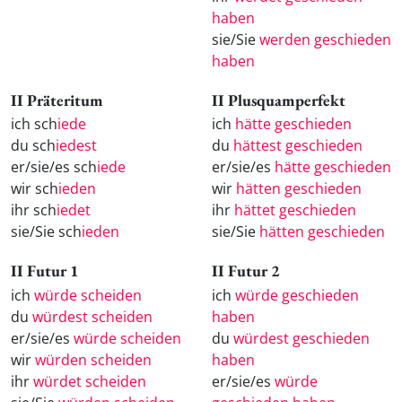
haben
sie/Sie
werden geschieden
haben
II Präteritum
II Plusquamperfekt
ich sch
iede
ich
hätte geschieden
du sch
iedest
du
hättest geschieden
er/sie/es sch
iede
er/sie/es
hätte geschieden
wir sch
ieden
wir
hätten geschieden
ihr sch
iedet
ihr
hättet geschieden
sie/Sie sch
ieden
sie/Sie
hätten geschieden
II Futur 1
II Futur 2
ich
würde scheiden
ich
würde geschieden
du
würdest scheiden
haben
er/sie/es
würde scheiden
du
würdest geschieden
wir
würden scheiden
haben
ihr
würdet scheiden
er/sie/es
würde