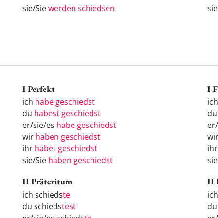
sie/Sie
werden schiedsen
si
I Perfekt
I 
ich
habe geschiedst
ic
du
habest geschiedst
d
er/sie/es
habe geschiedst
er
wir
haben geschiedst
wi
ihr
habet geschiedst
ih
sie/Sie
haben geschiedst
si
II Präteritum
II
ich schieds
te
ic
du schieds
test
d