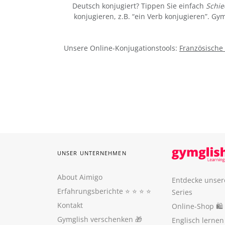
Deutsch konjugiert? Tippen Sie einfach
Schi
konjugieren, z.B. “ein Verb konjugieren”. G
Unsere Online-Konjugationstools:
Französische
UNSER UNTERNEHMEN
About Aimigo
Entdecke unser
Erfahrungsberichte
⭐️ ⭐️ ⭐️ ⭐️
Series
Kontakt
Online-Shop 🛍
Gymglish verschenken
🎁
Englisch lerne