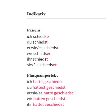
Indikativ
Präsens
ich schieds
e
du schieds
t
er/sie/es schieds
t
wir schieds
en
ihr schieds
t
sie/Sie schieds
en
Plusquamperfekt
ich
hatte geschiedst
du
hattest geschiedst
er/sie/es
hatte geschiedst
wir
hatten geschiedst
ihr
hattet geschiedst