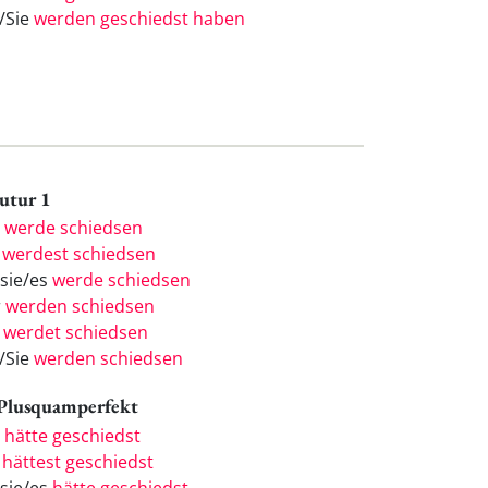
e/Sie
werden geschiedst haben
Futur 1
h
werde schiedsen
u
werdest schiedsen
/sie/es
werde schiedsen
r
werden schiedsen
r
werdet schiedsen
e/Sie
werden schiedsen
 Plusquamperfekt
h
hätte geschiedst
u
hättest geschiedst