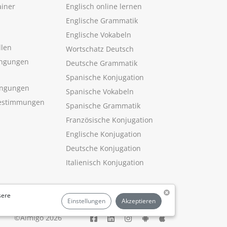
ainer
Englisch online lernen
Englische Grammatik
Englische Vokabeln
llen
Wortschatz Deutsch
ngungen
Deutsche Grammatik
Spanische Konjugation
ingungen
Spanische Vokabeln
estimmungen
Spanische Grammatik
Französische Konjugation
Englische Konjugation
Deutsche Konjugation
Italienisch Konjugation
sere
Einstellungen
Akzeptieren
©Aimigo 2026