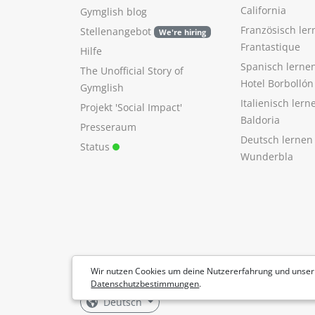
California
Gymglish blog
Französisch ler
Stellenangebot
We're hiring
Frantastique
Hilfe
Spanisch lerne
The Unofficial Story of
Hotel Borbollón
Gymglish
Italienisch ler
Projekt 'Social Impact'
Baldoria
Presseraum
Deutsch lernen
Status
Wunderbla
Wir nutzen Cookies um deine Nutzererfahrung und unser
Datenschutzbestimmungen
.
Deutsch