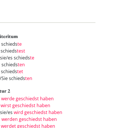
äteritum
h schieds
te
 schieds
test
/sie/es schieds
te
r schieds
ten
r schieds
tet
/Sie schieds
ten
tur 2
h
werde geschiedst haben
u
wirst geschiedst haben
/sie/es
wird geschiedst haben
r
werden geschiedst haben
r
werdet geschiedst haben