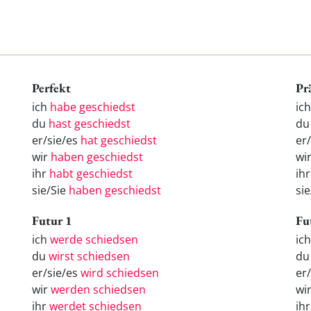
Perfekt
Pr
ich
habe geschiedst
ic
du
hast geschiedst
du
er/sie/es
hat geschiedst
er
wir
haben geschiedst
wi
ihr
habt geschiedst
ih
sie/Sie
haben geschiedst
sie
Futur 1
Fu
ich
werde schiedsen
ic
du
wirst schiedsen
d
er/sie/es
wird schiedsen
er
wir
werden schiedsen
wi
ihr
werdet schiedsen
ih