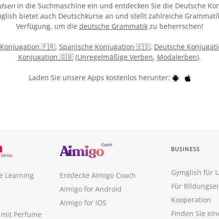
edsen
in die Suchmaschine ein und entdecken Sie die Deutsche Kon
ymglish bietet auch Deutschkurse an und stellt zahlreiche Grammati
Verfügung, um die
deutsche Grammatik
zu beherrschen!
 Konjugation 🇫🇷
,
Spanische Konjugation 🇪🇸
,
Deutsche Konjugati
Konjugation 🇬🇧
(
Unregelmäßige Verben
,
Modalerben
).
Laden Sie unsere Apps kostenlos herunter:
BUSINESS
Gymglish für
e Learning
Entdecke Aimigo Coach
Für Bildungse
Aimigo for Android
Kooperation
Aimigo for iOS
Finden Sie ei
n mit Perfume