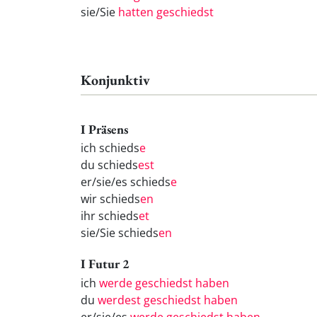
sie/Sie
hatten geschiedst
Konjunktiv
I Präsens
ich schieds
e
du schieds
est
er/sie/es schieds
e
wir schieds
en
ihr schieds
et
sie/Sie schieds
en
I Futur 2
ich
werde geschiedst haben
du
werdest geschiedst haben