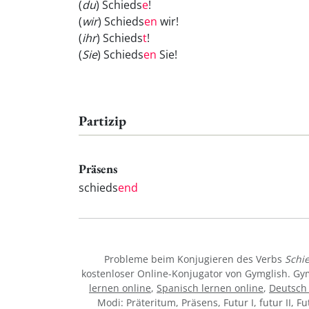
(
du
) Schieds
e
!
(
wir
) Schieds
en
wir!
(
ihr
) Schieds
t
!
(
Sie
) Schieds
en
Sie!
Partizip
Präsens
schieds
end
Probleme beim Konjugieren des Verbs
Schi
kostenloser Online-Konjugator von Gymglish. Gy
lernen online
,
Spanisch lernen online
,
Deutsch 
Modi: Präteritum, Präsens, Futur I, futur II, F