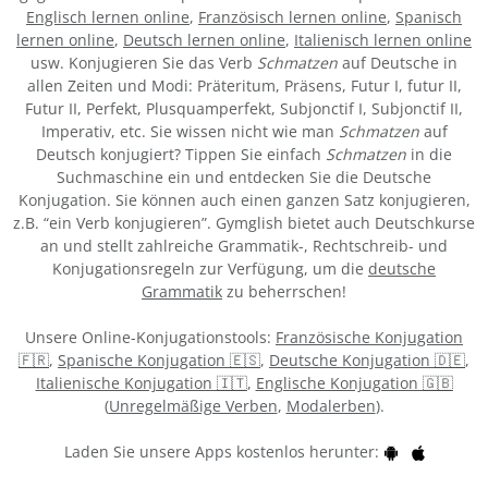
Englisch lernen online
,
Französisch lernen online
,
Spanisch
lernen online
,
Deutsch lernen online
,
Italienisch lernen online
usw. Konjugieren Sie das Verb
Schmatzen
auf Deutsche in
allen Zeiten und Modi: Präteritum, Präsens, Futur I, futur II,
Futur II, Perfekt, Plusquamperfekt, Subjonctif I, Subjonctif II,
Imperativ, etc. Sie wissen nicht wie man
Schmatzen
auf
Deutsch konjugiert? Tippen Sie einfach
Schmatzen
in die
Suchmaschine ein und entdecken Sie die Deutsche
Konjugation. Sie können auch einen ganzen Satz konjugieren,
z.B. “ein Verb konjugieren”. Gymglish bietet auch Deutschkurse
an und stellt zahlreiche Grammatik-, Rechtschreib- und
Konjugationsregeln zur Verfügung, um die
deutsche
Grammatik
zu beherrschen!
Unsere Online-Konjugationstools:
Französische Konjugation
🇫🇷
,
Spanische Konjugation 🇪🇸
,
Deutsche Konjugation 🇩🇪
,
Italienische Konjugation 🇮🇹
,
Englische Konjugation 🇬🇧
(
Unregelmäßige Verben
,
Modalerben
).
Laden Sie unsere Apps kostenlos herunter: