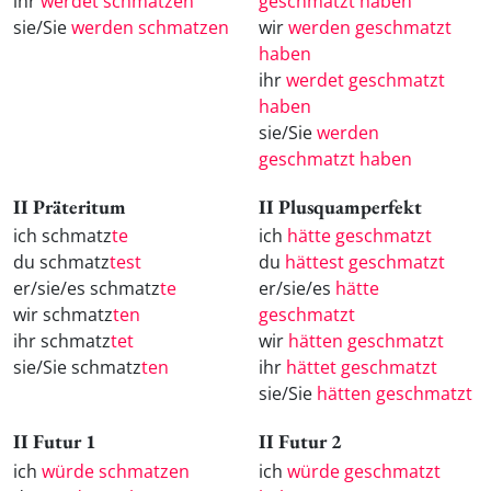
ihr
werdet schmatzen
geschmatzt haben
sie/Sie
werden schmatzen
wir
werden geschmatzt
haben
ihr
werdet geschmatzt
haben
sie/Sie
werden
geschmatzt haben
II Präteritum
II Plusquamperfekt
ich schmatz
te
ich
hätte geschmatzt
du schmatz
test
du
hättest geschmatzt
er/sie/es schmatz
te
er/sie/es
hätte
wir schmatz
ten
geschmatzt
ihr schmatz
tet
wir
hätten geschmatzt
sie/Sie schmatz
ten
ihr
hättet geschmatzt
sie/Sie
hätten geschmatzt
II Futur 1
II Futur 2
ich
würde schmatzen
ich
würde geschmatzt