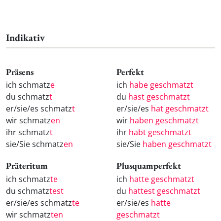
Indikativ
Präsens
Perfekt
ich schmatz
e
ich
habe geschmatzt
du schmatz
t
du
hast geschmatzt
er/sie/es schmatz
t
er/sie/es
hat geschmatzt
wir schmatz
en
wir
haben geschmatzt
ihr schmatz
t
ihr
habt geschmatzt
sie/Sie schmatz
en
sie/Sie
haben geschmatzt
Präteritum
Plusquamperfekt
ich schmatz
te
ich
hatte geschmatzt
du schmatz
test
du
hattest geschmatzt
er/sie/es schmatz
te
er/sie/es
hatte
wir schmatz
ten
geschmatzt