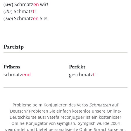
(
wir
) Schmatz
en
wir!
(
ihr
) Schmatz
t
!
(
Sie
) Schmatz
en
Sie!
Partizip
Präsens
Perfekt
schmatz
end
geschmatz
t
Probleme beim Konjugieren des Verbs
Schmatzen
auf
Deutsch? Probieren Sie einfach kostenlos unsere
Online-
Deutschkurse
aus! Vatefaireconjuguer ist ein kostenloser
Online-Konjugator von Gymglish. Gymglish wurde 2004
gegründet und bietet personalisierte Online-Sprachkurse an: