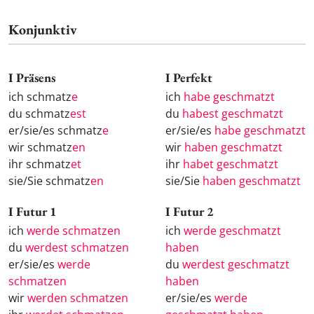
Konjunktiv
I Präsens
I Perfekt
ich schmatz
e
ich
habe geschmatzt
du schmatz
est
du
habest geschmatzt
er/sie/es schmatz
e
er/sie/es
habe geschmatzt
wir schmatz
en
wir
haben geschmatzt
ihr schmatz
et
ihr
habet geschmatzt
sie/Sie schmatz
en
sie/Sie
haben geschmatzt
I Futur 1
I Futur 2
ich
werde schmatzen
ich
werde geschmatzt
du
werdest schmatzen
haben
er/sie/es
werde
du
werdest geschmatzt
schmatzen
haben
wir
werden schmatzen
er/sie/es
werde