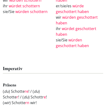
wir
würden schottern
haben
ihr
würdet schottern
er/sie/es
würde
sie/Sie
würden schottern
geschottert haben
wir
würden geschottert
haben
ihr
würdet geschottert
haben
sie/Sie
würden
geschottert haben
Imperativ
Präsens
(
du
) Schotte
re
! / (
du
)
Schotte
r
! / (
du
) Schottr
e
!
(
wir
) Schotte
rn
wir!