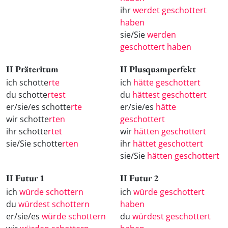
ihr
werdet geschottert
haben
sie/Sie
werden
geschottert haben
II Präteritum
II Plusquamperfekt
ich schotte
rte
ich
hätte geschottert
du schotte
rtest
du
hättest geschottert
er/sie/es schotte
rte
er/sie/es
hätte
wir schotte
rten
geschottert
ihr schotte
rtet
wir
hätten geschottert
sie/Sie schotte
rten
ihr
hättet geschottert
sie/Sie
hätten geschottert
II Futur 1
II Futur 2
ich
würde schottern
ich
würde geschottert
du
würdest schottern
haben
er/sie/es
würde schottern
du
würdest geschottert