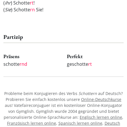
(
ihr
) Schotte
rt
!
(
Sie
) Schotte
rn
Sie!
Partizip
Präsens
Perfekt
schotte
rnd
geschotte
rt
Probleme beim Konjugieren des Verbs
Schottern
auf Deutsch?
Probieren Sie einfach kostenlos unsere
Online-Deutschkurse
aus! Vatefaireconjuguer ist ein kostenloser Online-Konjugator
von Gymglish. Gymglish wurde 2004 gegründet und bietet
personalisierte Online-Sprachkurse an:
Englisch lernen online
,
Französisch lernen online
,
Spanisch lernen online
,
Deutsch