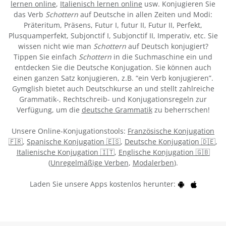
lernen online
,
Italienisch lernen online
usw. Konjugieren Sie
das Verb
Schottern
auf Deutsche in allen Zeiten und Modi:
Präteritum, Präsens, Futur I, futur II, Futur II, Perfekt,
Plusquamperfekt, Subjonctif I, Subjonctif II, Imperativ, etc. Sie
wissen nicht wie man
Schottern
auf Deutsch konjugiert?
Tippen Sie einfach
Schottern
in die Suchmaschine ein und
entdecken Sie die Deutsche Konjugation. Sie können auch
einen ganzen Satz konjugieren, z.B. “ein Verb konjugieren”.
Gymglish bietet auch Deutschkurse an und stellt zahlreiche
Grammatik-, Rechtschreib- und Konjugationsregeln zur
Verfügung, um die
deutsche Grammatik
zu beherrschen!
Unsere Online-Konjugationstools:
Französische Konjugation
🇫🇷
,
Spanische Konjugation 🇪🇸
,
Deutsche Konjugation 🇩🇪
,
Italienische Konjugation 🇮🇹
,
Englische Konjugation 🇬🇧
(
Unregelmäßige Verben
,
Modalerben
).
Laden Sie unsere Apps kostenlos herunter: