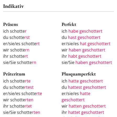
Indikativ
Präsens
Perfekt
ich schotte
r
ich
habe geschottert
du schotte
rst
du
hast geschottert
er/sie/es schotte
rt
er/sie/es
hat geschottert
wir schotte
rn
wir
haben geschottert
ihr schotte
rt
ihr
habt geschottert
sie/Sie schotte
rn
sie/Sie
haben geschottert
Präteritum
Plusquamperfekt
ich schotte
rte
ich
hatte geschottert
du schotte
rtest
du
hattest geschottert
er/sie/es schotte
rte
er/sie/es
hatte
wir schotte
rten
geschottert
ihr schotte
rtet
wir
hatten geschottert
sie/Sie schotte
rten
ihr
hattet geschottert