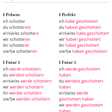
I Präsens
I Perfekt
ich schotte
r
ich
habe geschottert
du schotte
rest
du
habest geschottert
er/sie/es schotte
re
er/sie/es
habe geschottert
wir schotte
ren
wir
haben geschottert
ihr schotte
ret
ihr
habet geschottert
sie/Sie schotte
ren
sie/Sie
haben geschottert
I Futur 1
I Futur 2
ich
werde schottern
ich
werde geschottert
du
werdest schottern
haben
er/sie/es
werde schottern
du
werdest geschottert
wir
werden schottern
haben
ihr
werdet schottern
er/sie/es
werde
sie/Sie
werden schottern
geschottert haben
wir
werden geschottert
haben