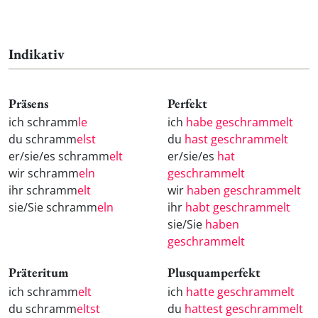
Indikativ
Präsens
Perfekt
ich schramm
le
ich
habe geschrammelt
du schramm
elst
du
hast geschrammelt
er/sie/es schramm
elt
er/sie/es
hat
wir schramm
eln
geschrammelt
ihr schramm
elt
wir
haben geschrammelt
sie/Sie schramm
eln
ihr
habt geschrammelt
sie/Sie
haben
geschrammelt
Präteritum
Plusquamperfekt
ich schramm
elt
ich
hatte geschrammelt
du schramm
eltst
du
hattest geschrammelt