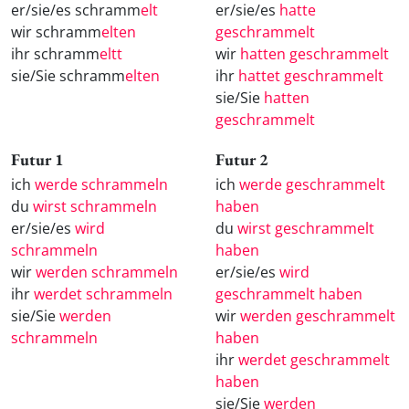
er/sie/es schramm
elt
er/sie/es
hatte
wir schramm
elten
geschrammelt
ihr schramm
eltt
wir
hatten geschrammelt
sie/Sie schramm
elten
ihr
hattet geschrammelt
sie/Sie
hatten
geschrammelt
Futur 1
Futur 2
ich
werde schrammeln
ich
werde geschrammelt
du
wirst schrammeln
haben
er/sie/es
wird
du
wirst geschrammelt
schrammeln
haben
wir
werden schrammeln
er/sie/es
wird
ihr
werdet schrammeln
geschrammelt haben
sie/Sie
werden
wir
werden geschrammelt
schrammeln
haben
ihr
werdet geschrammelt
haben
sie/Sie
werden