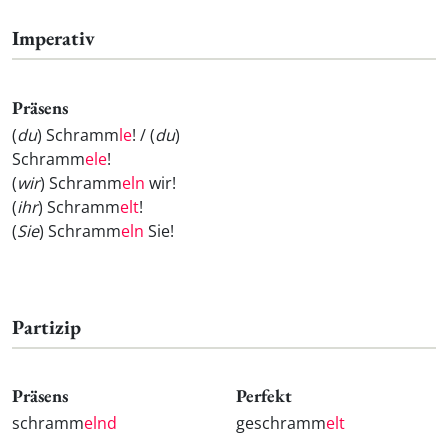
Imperativ
Präsens
(
du
) Schramm
le
! / (
du
)
Schramm
ele
!
(
wir
) Schramm
eln
wir!
(
ihr
) Schramm
elt
!
(
Sie
) Schramm
eln
Sie!
Partizip
Präsens
Perfekt
schramm
elnd
geschramm
elt