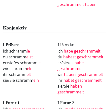
geschrammelt haben
Konjunktiv
I Präsens
I Perfekt
ich schramm
le
ich
habe geschrammelt
du schramm
elst
du
habest geschrammelt
er/sie/es schramm
le
er/sie/es
habe
wir schramm
eln
geschrammelt
ihr schramm
elt
wir
haben geschrammelt
sie/Sie schramm
eln
ihr
habet geschrammelt
sie/Sie
haben
geschrammelt
I Futur 1
I Futur 2