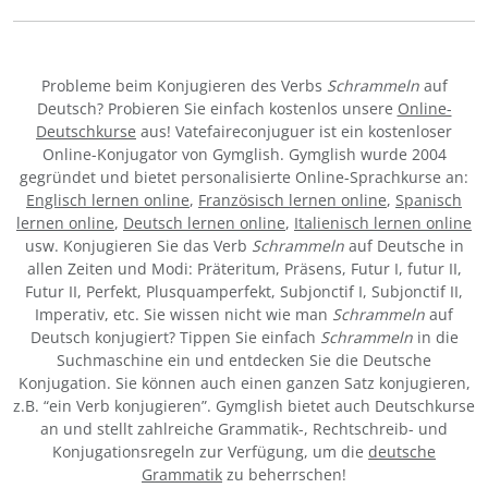
Probleme beim Konjugieren des Verbs
Schrammeln
auf
Deutsch? Probieren Sie einfach kostenlos unsere
Online-
Deutschkurse
aus! Vatefaireconjuguer ist ein kostenloser
Online-Konjugator von Gymglish. Gymglish wurde 2004
gegründet und bietet personalisierte Online-Sprachkurse an:
Englisch lernen online
,
Französisch lernen online
,
Spanisch
lernen online
,
Deutsch lernen online
,
Italienisch lernen online
usw. Konjugieren Sie das Verb
Schrammeln
auf Deutsche in
allen Zeiten und Modi: Präteritum, Präsens, Futur I, futur II,
Futur II, Perfekt, Plusquamperfekt, Subjonctif I, Subjonctif II,
Imperativ, etc. Sie wissen nicht wie man
Schrammeln
auf
Deutsch konjugiert? Tippen Sie einfach
Schrammeln
in die
Suchmaschine ein und entdecken Sie die Deutsche
Konjugation. Sie können auch einen ganzen Satz konjugieren,
z.B. “ein Verb konjugieren”. Gymglish bietet auch Deutschkurse
an und stellt zahlreiche Grammatik-, Rechtschreib- und
Konjugationsregeln zur Verfügung, um die
deutsche
Grammatik
zu beherrschen!