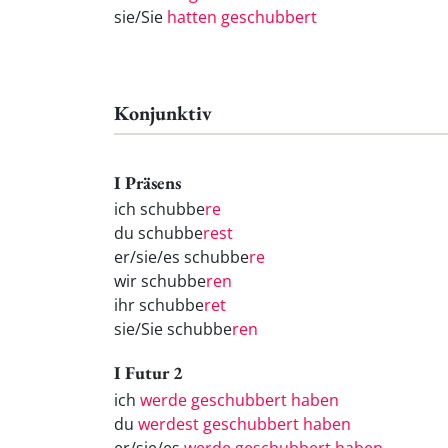
sie/Sie
hatten geschubbert
Konjunktiv
I Präsens
ich schubbe
re
du schubbe
rest
er/sie/es schubbe
re
wir schubbe
ren
ihr schubbe
ret
sie/Sie schubbe
ren
I Futur 2
ich
werde geschubbert haben
du
werdest geschubbert haben