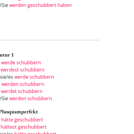
e/Sie
werden geschubbert haben
Futur 1
h
werde schubbern
u
werdest schubbern
/sie/es
werde schubbern
r
werden schubbern
r
werdet schubbern
e/Sie
werden schubbern
 Plusquamperfekt
h
hätte geschubbert
u
hättest geschubbert