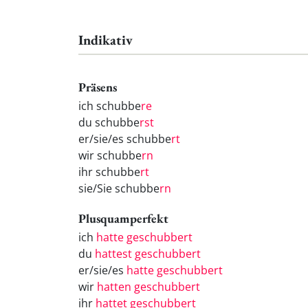
Indikativ
Präsens
ich schubbe
re
du schubbe
rst
er/sie/es schubbe
rt
wir schubbe
rn
ihr schubbe
rt
sie/Sie schubbe
rn
Plusquamperfekt
ich
hatte geschubbert
du
hattest geschubbert
er/sie/es
hatte geschubbert
wir
hatten geschubbert
ihr
hattet geschubbert