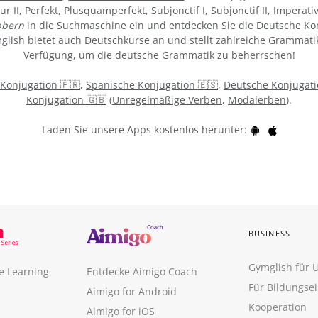
tur II, Perfekt, Plusquamperfekt, Subjonctif I, Subjonctif II, Imperat
bbern
in die Suchmaschine ein und entdecken Sie die Deutsche Kon
ymglish bietet auch Deutschkurse an und stellt zahlreiche Grammati
Verfügung, um die
deutsche Grammatik
zu beherrschen!
 Konjugation 🇫🇷
,
Spanische Konjugation 🇪🇸
,
Deutsche Konjugati
Konjugation 🇬🇧
(
Unregelmäßige Verben
,
Modalerben
).
Laden Sie unsere Apps kostenlos herunter:
BUSINESS
Gymglish für
e Learning
Entdecke Aimigo Coach
Für Bildungse
Aimigo for Android
Kooperation
Aimigo for iOS