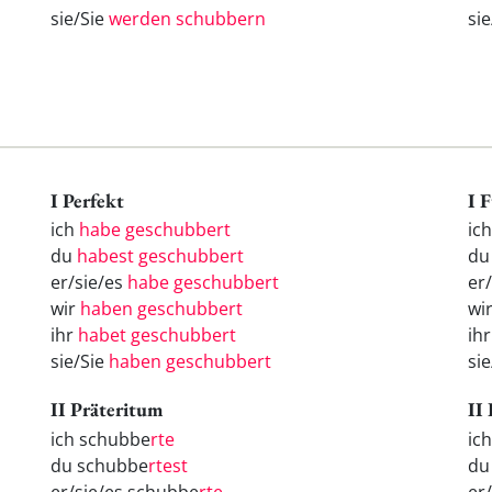
sie/Sie
werden schubbern
si
I Perfekt
I 
ich
habe geschubbert
ic
du
habest geschubbert
d
er/sie/es
habe geschubbert
er
wir
haben geschubbert
wi
ihr
habet geschubbert
ih
sie/Sie
haben geschubbert
si
II Präteritum
II
ich schubbe
rte
ic
du schubbe
rtest
d