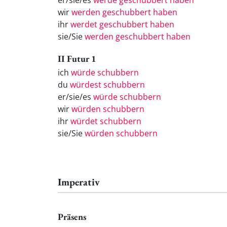
er/sie/es
werde geschubbert haben
wir
werden geschubbert haben
ihr
werdet geschubbert haben
sie/Sie
werden geschubbert haben
II Futur 1
ich
würde schubbern
du
würdest schubbern
er/sie/es
würde schubbern
wir
würden schubbern
ihr
würdet schubbern
sie/Sie
würden schubbern
Imperativ
Präsens