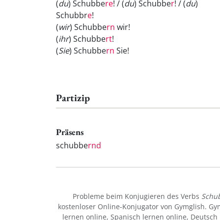
(
du
) Schubbe
re
! / (
du
) Schubbe
r
! / (
du
)
Schubbr
e
!
(
wir
) Schubbe
rn
wir!
(
ihr
) Schubbe
rt
!
(
Sie
) Schubbe
rn
Sie!
Partizip
Präsens
schubbe
rnd
Probleme beim Konjugieren des Verbs
Schu
kostenloser Online-Konjugator von Gymglish. Gy
lernen online
,
Spanisch lernen online
,
Deutsch 