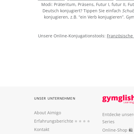
Modi: Präteritum, Präsens, Futur I, futur II, Fu
Deutsch konjugiert? Tippen Sie einfach
Schu
konjugieren, z.B. “ein Verb konjugieren”. G
Unsere Online-Konjugationstools:
Französische
UNSER UNTERNEHMEN
About Aimigo
Entdecke unser
Erfahrungsberichte
⭐️ ⭐️ ⭐️ ⭐️
Series
Kontakt
Online-Shop 🛍