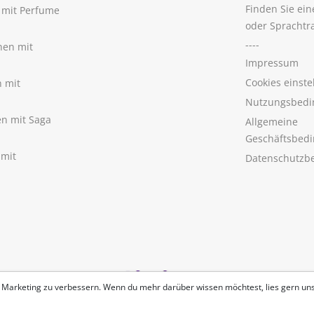
Finden Sie ei
n mit Perfume
oder Sprachtr
----
nen mit
Impressum
Cookies einste
n mit
Nutzungsbedi
nen mit Saga
Allgemeine
Geschäftsbed
 mit
Datenschutzb
 Marketing zu verbessern. Wenn du mehr darüber wissen möchtest, lies gern un