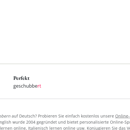
Perfekt
geschubbe
rt
bbern
auf Deutsch? Probieren Sie einfach kostenlos unsere
Online
mglish wurde 2004 gegründet und bietet personalisierte Online-S
lernen online
,
Italienisch lernen online
usw. Konjugieren Sie das 