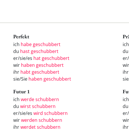
Perfekt
Pr
ich
habe geschubbert
ic
du
hast geschubbert
du
er/sie/es
hat geschubbert
er
wir
haben geschubbert
wi
ihr
habt geschubbert
ih
sie/Sie
haben geschubbert
si
Futur 1
Fu
ich
werde schubbern
ic
du
wirst schubbern
d
er/sie/es
wird schubbern
er
wir
werden schubbern
wi
ihr
werdet schubbern
ih