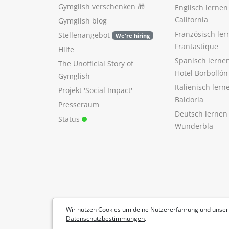
Gymglish verschenken
🎁
Englisch lerne
California
Gymglish blog
Französisch ler
Stellenangebot
We're hiring
Frantastique
Hilfe
Spanisch lerne
The Unofficial Story of
Hotel Borbollón
Gymglish
Italienisch ler
Projekt 'Social Impact'
Baldoria
Presseraum
Deutsch lernen
Status
Wunderbla
Wir nutzen Cookies um deine Nutzererfahrung und unser
Datenschutzbestimmungen
.