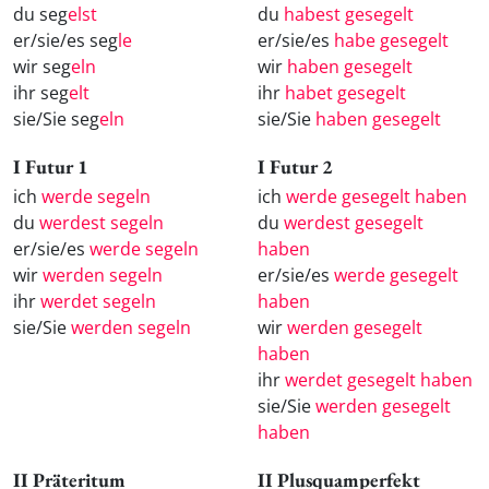
du seg
elst
du
habest gesegelt
er/sie/es seg
le
er/sie/es
habe gesegelt
wir seg
eln
wir
haben gesegelt
ihr seg
elt
ihr
habet gesegelt
sie/Sie seg
eln
sie/Sie
haben gesegelt
I Futur 1
I Futur 2
ich
werde segeln
ich
werde gesegelt haben
du
werdest segeln
du
werdest gesegelt
er/sie/es
werde segeln
haben
wir
werden segeln
er/sie/es
werde gesegelt
ihr
werdet segeln
haben
sie/Sie
werden segeln
wir
werden gesegelt
haben
ihr
werdet gesegelt haben
sie/Sie
werden gesegelt
haben
II Präteritum
II Plusquamperfekt