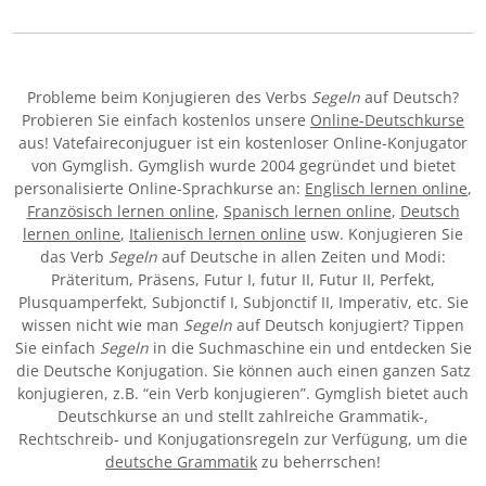
Probleme beim Konjugieren des Verbs
Segeln
auf Deutsch?
Probieren Sie einfach kostenlos unsere
Online-Deutschkurse
aus! Vatefaireconjuguer ist ein kostenloser Online-Konjugator
von Gymglish. Gymglish wurde 2004 gegründet und bietet
personalisierte Online-Sprachkurse an:
Englisch lernen online
,
Französisch lernen online
,
Spanisch lernen online
,
Deutsch
lernen online
,
Italienisch lernen online
usw. Konjugieren Sie
das Verb
Segeln
auf Deutsche in allen Zeiten und Modi:
Präteritum, Präsens, Futur I, futur II, Futur II, Perfekt,
Plusquamperfekt, Subjonctif I, Subjonctif II, Imperativ, etc. Sie
wissen nicht wie man
Segeln
auf Deutsch konjugiert? Tippen
Sie einfach
Segeln
in die Suchmaschine ein und entdecken Sie
die Deutsche Konjugation. Sie können auch einen ganzen Satz
konjugieren, z.B. “ein Verb konjugieren”. Gymglish bietet auch
Deutschkurse an und stellt zahlreiche Grammatik-,
Rechtschreib- und Konjugationsregeln zur Verfügung, um die
deutsche Grammatik
zu beherrschen!