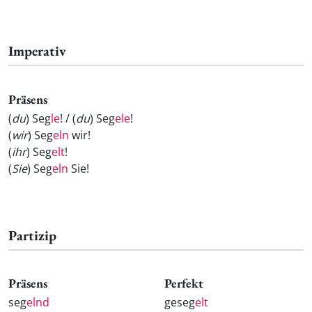
Imperativ
Präsens
(
du
) Seg
le
! / (
du
) Seg
ele
!
(
wir
) Seg
eln
wir!
(
ihr
) Seg
elt
!
(
Sie
) Seg
eln
Sie!
Partizip
Präsens
Perfekt
seg
elnd
geseg
elt