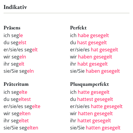
Indikativ
Präsens
Perfekt
ich seg
le
ich
habe gesegelt
du seg
elst
du
hast gesegelt
er/sie/es seg
elt
er/sie/es
hat gesegelt
wir seg
eln
wir
haben gesegelt
ihr seg
elt
ihr
habt gesegelt
sie/Sie seg
eln
sie/Sie
haben gesegelt
Präteritum
Plusquamperfekt
ich seg
elte
ich
hatte gesegelt
du seg
eltest
du
hattest gesegelt
er/sie/es seg
elte
er/sie/es
hatte gesegelt
wir seg
elten
wir
hatten gesegelt
ihr seg
eltet
ihr
hattet gesegelt
sie/Sie seg
elten
sie/Sie
hatten gesegelt