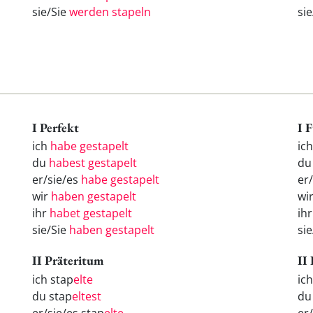
sie/Sie
werden stapeln
si
I Perfekt
I 
ich
habe gestapelt
ic
du
habest gestapelt
d
er/sie/es
habe gestapelt
er
wir
haben gestapelt
wi
ihr
habet gestapelt
ih
sie/Sie
haben gestapelt
si
II Präteritum
II
ich stap
elte
ic
du stap
eltest
d