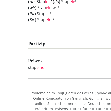
(
du
) Stap
le
! / (
du
) Stap
ele
!
(
wir
) Stap
eln
wir!
(
ihr
) Stap
elt
!
(
Sie
) Stap
eln
Sie!
Partizip
Präsens
stap
elnd
Probleme beim Konjugieren des Verbs
Stapeln
au
Online-Konjugator von Gymglish. Gymglish wur
online
,
Spanisch lernen online
,
Deutsch lerne
Präteritum, Präsens, Futur I, futur II, Futur II