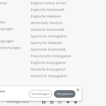
ainer
Englisch online lernen
Englische Grammatik
Englische Vokabeln
llen
Wortschatz Deutsch
ngungen
Deutsche Grammatik
Spanische Konjugation
ingungen
Spanische Vokabeln
estimmungen
Spanische Grammatik
Französische Konjugation
Englische Konjugation
Deutsche Konjugation
Italienisch Konjugation
sere
Einstellungen
Akzeptieren
©Aimigo 2026