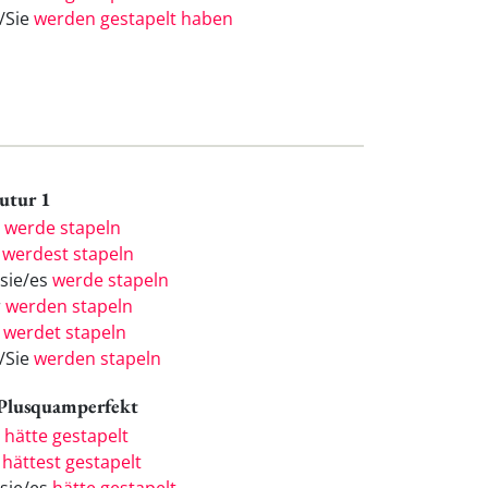
e/Sie
werden gestapelt haben
Futur 1
h
werde stapeln
u
werdest stapeln
/sie/es
werde stapeln
r
werden stapeln
r
werdet stapeln
e/Sie
werden stapeln
 Plusquamperfekt
h
hätte gestapelt
u
hättest gestapelt