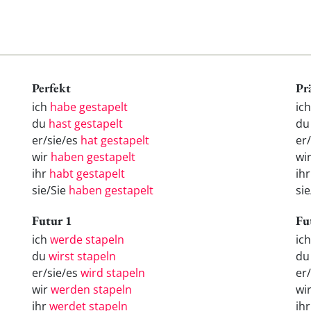
Perfekt
Pr
ich
habe gestapelt
ic
du
hast gestapelt
du
er/sie/es
hat gestapelt
er
wir
haben gestapelt
wi
ihr
habt gestapelt
ihr
sie/Sie
haben gestapelt
sie
Futur 1
Fu
ich
werde stapeln
ic
du
wirst stapeln
d
er/sie/es
wird stapeln
er
wir
werden stapeln
wi
ihr
werdet stapeln
ih