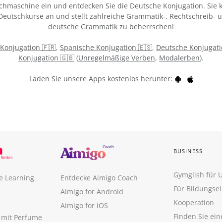
chmaschine ein und entdecken Sie die Deutsche Konjugation. Sie k
 Deutschkurse an und stellt zahlreiche Grammatik-, Rechtschreib-
deutsche Grammatik
zu beherrschen!
 Konjugation 🇫🇷
,
Spanische Konjugation 🇪🇸
,
Deutsche Konjugati
Konjugation 🇬🇧
(
Unregelmäßige Verben
,
Modalerben
).
Laden Sie unsere Apps kostenlos herunter:
BUSINESS
Gymglish für
e Learning
Entdecke Aimigo Coach
Für Bildungse
Aimigo for Android
Kooperation
Aimigo for iOS
Finden Sie ei
n mit Perfume