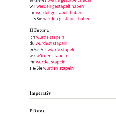
er/sie/es
werde gestapelt haben
wir
werden gestapelt haben
ihr
werdet gestapelt haben
sie/Sie
werden gestapelt haben
II Futur 1
ich
würde stapeln
du
würdest stapeln
er/sie/es
würde stapeln
wir
würden stapeln
ihr
würdet stapeln
sie/Sie
würden stapeln
Imperativ
Präsens