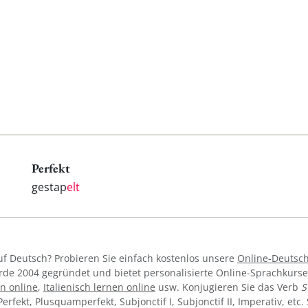
Perfekt
gestap
elt
f Deutsch? Probieren Sie einfach kostenlos unsere
Online-Deutsc
de 2004 gegründet und bietet personalisierte Online-Sprachkurs
n online
,
Italienisch lernen online
usw. Konjugieren Sie das Verb
S
, Perfekt, Plusquamperfekt, Subjonctif I, Subjonctif II, Imperativ, et