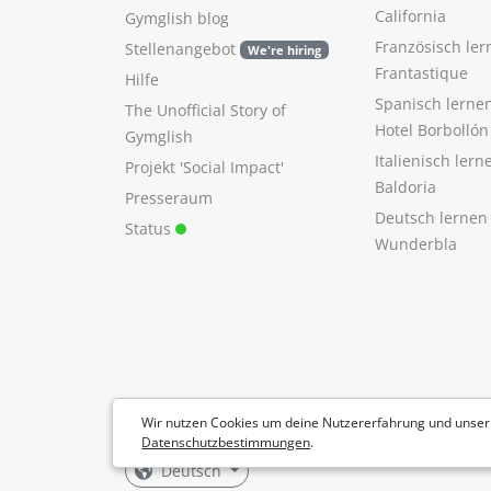
California
Gymglish blog
Französisch ler
Stellenangebot
We're hiring
Frantastique
Hilfe
Spanisch lerne
The Unofficial Story of
Hotel Borbollón
Gymglish
Italienisch ler
Projekt 'Social Impact'
Baldoria
Presseraum
Deutsch lernen
Status
Wunderbla
Wir nutzen Cookies um deine Nutzererfahrung und unser
Datenschutzbestimmungen
.
Deutsch