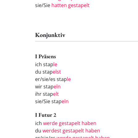
sie/Sie
hatten gestapelt
Konjunktiv
I Präsens
ich stap
le
du stap
elst
er/sie/es stap
le
wir stap
eln
ihr stap
elt
sie/Sie stap
eln
I Futur 2
ich
werde gestapelt haben
du
werdest gestapelt haben