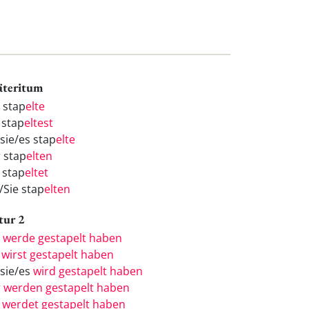
äteritum
h stap
elte
 stap
eltest
/sie/es stap
elte
r stap
elten
 stap
eltet
/Sie stap
elten
tur 2
h
werde gestapelt haben
u
wirst gestapelt haben
/sie/es
wird gestapelt haben
r
werden gestapelt haben
r
werdet gestapelt haben