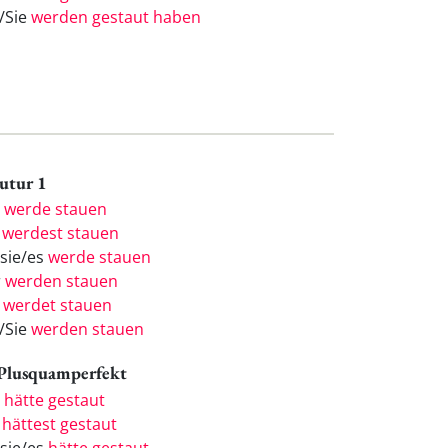
e/Sie
werden gestaut haben
Futur 1
h
werde stauen
u
werdest stauen
/sie/es
werde stauen
r
werden stauen
r
werdet stauen
e/Sie
werden stauen
 Plusquamperfekt
h
hätte gestaut
u
hättest gestaut