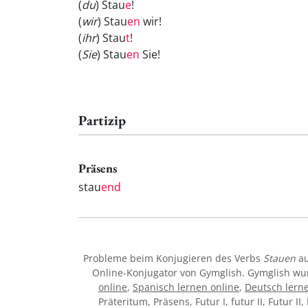
(
du
) Stau
e
!
(
wir
) Stau
en
wir!
(
ihr
) Stau
t
!
(
Sie
) Stau
en
Sie!
Partizip
Präsens
stau
end
Probleme beim Konjugieren des Verbs
Stauen
au
Online-Konjugator von Gymglish. Gymglish wur
online
,
Spanisch lernen online
,
Deutsch lern
Präteritum, Präsens, Futur I, futur II, Futur I