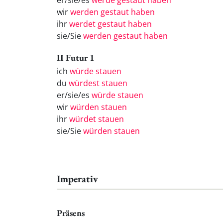
er/sie/es
werde gestaut haben
wir
werden gestaut haben
ihr
werdet gestaut haben
sie/Sie
werden gestaut haben
II Futur 1
ich
würde stauen
du
würdest stauen
er/sie/es
würde stauen
wir
würden stauen
ihr
würdet stauen
sie/Sie
würden stauen
Imperativ
Präsens