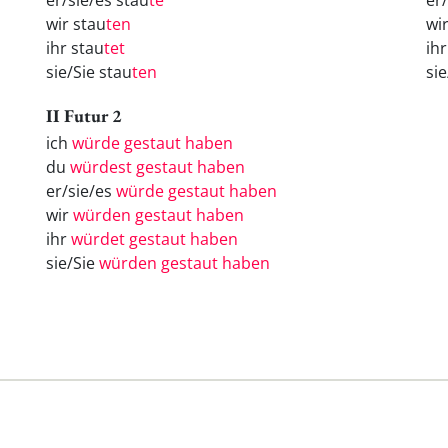
er/sie/es stau
te
er
wir stau
ten
wi
ihr stau
tet
ih
sie/Sie stau
ten
si
II Futur 2
ich
würde gestaut haben
du
würdest gestaut haben
er/sie/es
würde gestaut haben
wir
würden gestaut haben
ihr
würdet gestaut haben
sie/Sie
würden gestaut haben