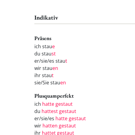
Indikativ
Präsens
ich stau
e
du stau
st
er/sie/es stau
t
wir stau
en
ihr stau
t
sie/Sie stau
en
Plusquamperfekt
ich
hatte gestaut
du
hattest gestaut
er/sie/es
hatte gestaut
wir
hatten gestaut
ihr
hattet gestaut