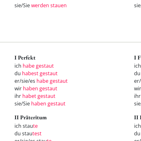
sie/Sie
werden stauen
si
I Perfekt
I 
ich
habe gestaut
ic
du
habest gestaut
d
er/sie/es
habe gestaut
er
wir
haben gestaut
wi
ihr
habet gestaut
ih
sie/Sie
haben gestaut
si
II Präteritum
II
ich stau
te
ic
du stau
test
d