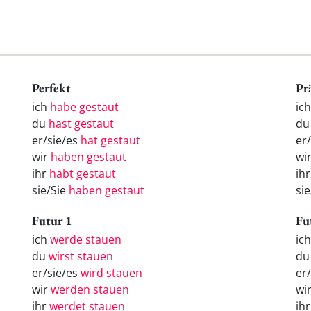
Perfekt
Pr
ich
habe gestaut
ic
du
hast gestaut
du
er/sie/es
hat gestaut
er
wir
haben gestaut
wi
ihr
habt gestaut
ihr
sie/Sie
haben gestaut
sie
Futur 1
Fu
ich
werde stauen
ic
du
wirst stauen
d
er/sie/es
wird stauen
er
wir
werden stauen
wi
ihr
werdet stauen
ih