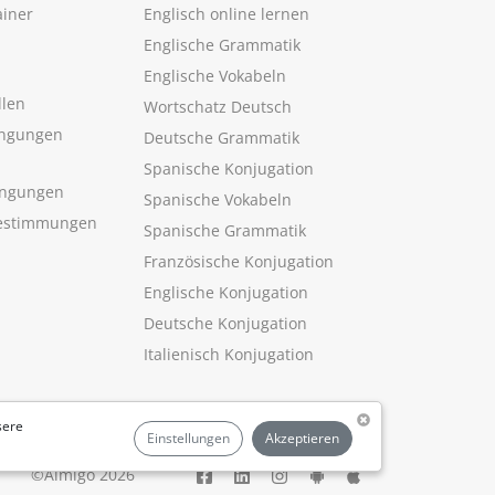
ainer
Englisch online lernen
Englische Grammatik
Englische Vokabeln
llen
Wortschatz Deutsch
ngungen
Deutsche Grammatik
Spanische Konjugation
ingungen
Spanische Vokabeln
estimmungen
Spanische Grammatik
Französische Konjugation
Englische Konjugation
Deutsche Konjugation
Italienisch Konjugation
sere
Einstellungen
Akzeptieren
©Aimigo 2026