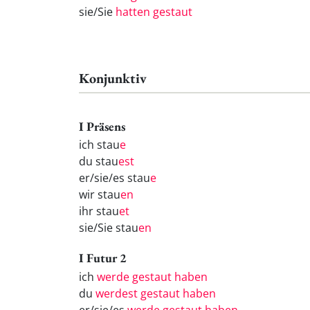
sie/Sie
hatten gestaut
Konjunktiv
I Präsens
ich stau
e
du stau
est
er/sie/es stau
e
wir stau
en
ihr stau
et
sie/Sie stau
en
I Futur 2
ich
werde gestaut haben
du
werdest gestaut haben