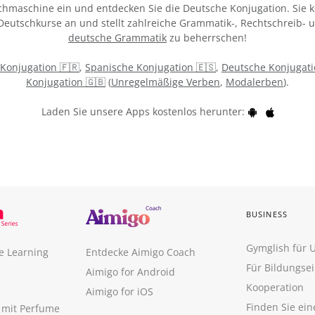
chmaschine ein und entdecken Sie die Deutsche Konjugation. Sie k
 Deutschkurse an und stellt zahlreiche Grammatik-, Rechtschreib-
deutsche Grammatik
zu beherrschen!
 Konjugation 🇫🇷
,
Spanische Konjugation 🇪🇸
,
Deutsche Konjugati
Konjugation 🇬🇧
(
Unregelmäßige Verben
,
Modalerben
).
Laden Sie unsere Apps kostenlos herunter:
BUSINESS
Gymglish für
e Learning
Entdecke Aimigo Coach
Für Bildungse
Aimigo for Android
Kooperation
Aimigo for iOS
Finden Sie ei
n mit Perfume