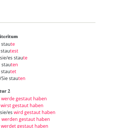
äteritum
h stau
te
 stau
test
/sie/es stau
te
r stau
ten
 stau
tet
/Sie stau
ten
tur 2
h
werde gestaut haben
u
wirst gestaut haben
/sie/es
wird gestaut haben
r
werden gestaut haben
r
werdet gestaut haben