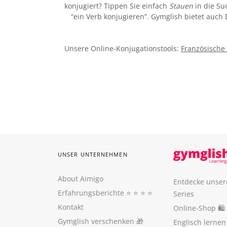
konjugiert? Tippen Sie einfach
Stauen
in die Su
“ein Verb konjugieren”. Gymglish bietet auch
Unsere Online-Konjugationstools:
Französische
UNSER UNTERNEHMEN
About Aimigo
Entdecke unser
Erfahrungsberichte
⭐️ ⭐️ ⭐️ ⭐️
Series
Kontakt
Online-Shop 🛍
Gymglish verschenken
🎁
Englisch lerne