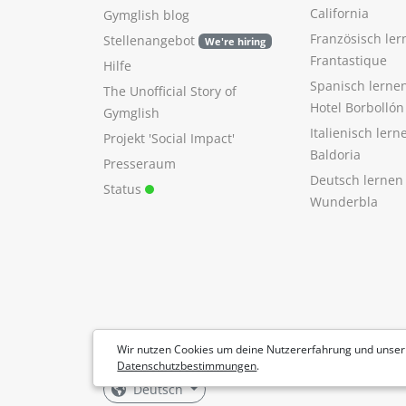
California
Gymglish blog
Französisch ler
Stellenangebot
We're hiring
Frantastique
Hilfe
Spanisch lerne
The Unofficial Story of
Hotel Borbollón
Gymglish
Italienisch ler
Projekt 'Social Impact'
Baldoria
Presseraum
Deutsch lernen
Status
Wunderbla
Wir nutzen Cookies um deine Nutzererfahrung und unser
Datenschutzbestimmungen
.
Deutsch