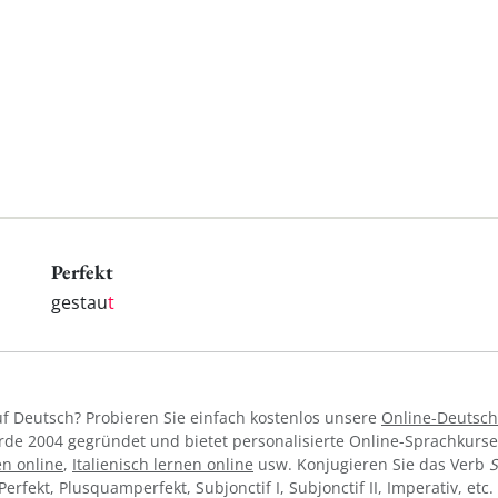
Perfekt
gestau
t
f Deutsch? Probieren Sie einfach kostenlos unsere
Online-Deutsch
de 2004 gegründet und bietet personalisierte Online-Sprachkurs
en online
,
Italienisch lernen online
usw. Konjugieren Sie das Verb
S
I, Perfekt, Plusquamperfekt, Subjonctif I, Subjonctif II, Imperativ, e