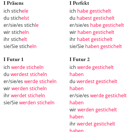
I Präsens
I Perfekt
ich stich
ele
ich
habe gestichelt
du stich
elst
du
habest gestichelt
er/sie/es stich
le
er/sie/es
habe gestichelt
wir stich
eln
wir
haben gestichelt
ihr stich
elt
ihr
habet gestichelt
sie/Sie stich
eln
sie/Sie
haben gestichelt
I Futur 1
I Futur 2
ich
werde sticheln
ich
werde gestichelt
du
werdest sticheln
haben
er/sie/es
werde sticheln
du
werdest gestichelt
wir
werden sticheln
haben
ihr
werdet sticheln
er/sie/es
werde gestichelt
sie/Sie
werden sticheln
haben
wir
werden gestichelt
haben
ihr
werdet gestichelt
haben