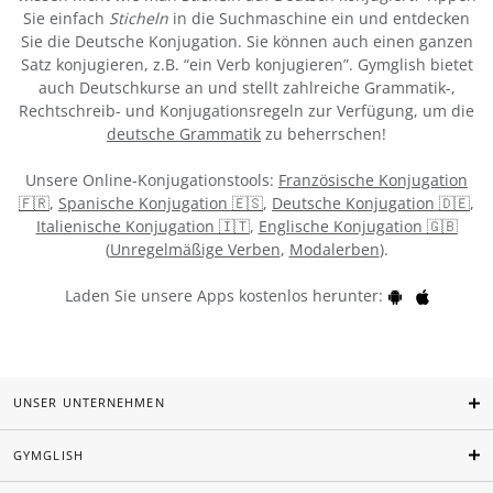
Sie einfach
Sticheln
in die Suchmaschine ein und entdecken
Sie die Deutsche Konjugation. Sie können auch einen ganzen
Satz konjugieren, z.B. “ein Verb konjugieren”. Gymglish bietet
auch Deutschkurse an und stellt zahlreiche Grammatik-,
Rechtschreib- und Konjugationsregeln zur Verfügung, um die
deutsche Grammatik
zu beherrschen!
Unsere Online-Konjugationstools:
Französische Konjugation
🇫🇷
,
Spanische Konjugation 🇪🇸
,
Deutsche Konjugation 🇩🇪
,
Italienische Konjugation 🇮🇹
,
Englische Konjugation 🇬🇧
(
Unregelmäßige Verben
,
Modalerben
).
Laden Sie unsere Apps kostenlos herunter:
UNSER UNTERNEHMEN
GYMGLISH