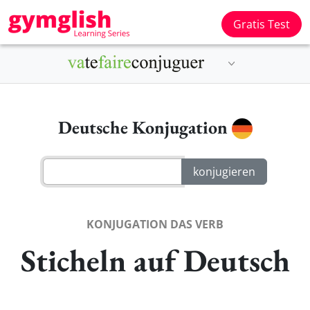
Gratis Test
Deutsche Konjugation
KONJUGATION DAS VERB
Sticheln auf Deutsch