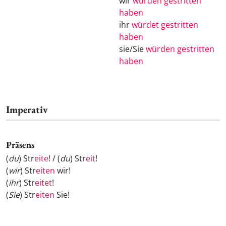
wir
würden gestritten
haben
ihr
würdet gestritten
haben
sie/Sie
würden gestritten
haben
Imperativ
Präsens
(
du
) Str
eite
! / (
du
) Str
eit
!
(
wir
) Str
eiten
wir!
(
ihr
) Str
eitet
!
(
Sie
) Str
eiten
Sie!