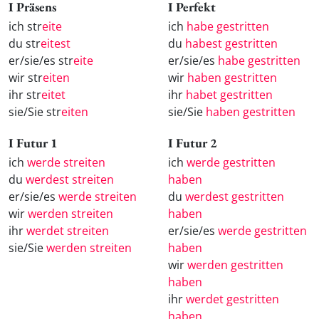
I Präsens
I Perfekt
ich str
eite
ich
habe gestritten
du str
eitest
du
habest gestritten
er/sie/es str
eite
er/sie/es
habe gestritten
wir str
eiten
wir
haben gestritten
ihr str
eitet
ihr
habet gestritten
sie/Sie str
eiten
sie/Sie
haben gestritten
I Futur 1
I Futur 2
ich
werde streiten
ich
werde gestritten
du
werdest streiten
haben
er/sie/es
werde streiten
du
werdest gestritten
wir
werden streiten
haben
ihr
werdet streiten
er/sie/es
werde gestritten
sie/Sie
werden streiten
haben
wir
werden gestritten
haben
ihr
werdet gestritten
haben