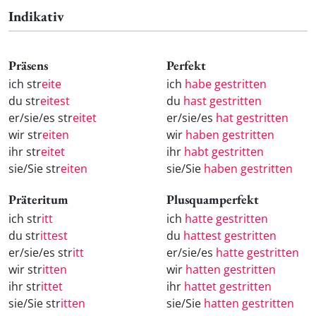
Indikativ
Präsens
Perfekt
ich str
eite
ich
habe gestritten
du str
eitest
du
hast gestritten
er/sie/es str
eitet
er/sie/es
hat gestritten
wir str
eiten
wir
haben gestritten
ihr str
eitet
ihr
habt gestritten
sie/Sie str
eiten
sie/Sie
haben gestritten
Präteritum
Plusquamperfekt
ich str
itt
ich
hatte gestritten
du str
ittest
du
hattest gestritten
er/sie/es str
itt
er/sie/es
hatte gestritten
wir str
itten
wir
hatten gestritten
ihr str
ittet
ihr
hattet gestritten
sie/Sie str
itten
sie/Sie
hatten gestritten