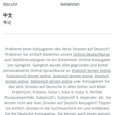
discutir
betwisten
中文
争论
Probleme beim Konjugieren des Verbs
Streiten
auf Deutsch?
Probieren Sie einfach kostenlos unsere
Online-Deutschkurse
aus! Vatefaireconjuguer ist ein kostenloser Online-Konjugator
von Gymglish. Gymglish wurde 2004 gegründet und bietet
personalisierte Online-Sprachkurse an:
Englisch lernen online
,
Französisch lernen online
,
Spanisch lernen online
,
Deutsch
lernen online
,
Italienisch lernen online
usw. Konjugieren Sie
das Verb
Streiten
auf Deutsche in allen Zeiten und Modi:
Präteritum, Präsens, Futur I, futur II, Futur II, Perfekt,
Plusquamperfekt, Subjonctif I, Subjonctif II, Imperativ, etc. Sie
wissen nicht wie man
Streiten
auf Deutsch konjugiert? Tippen
Sie einfach
Streiten
in die Suchmaschine ein und entdecken
Sie die Deutsche Konjugation. Sie können auch einen ganzen