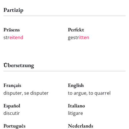
Partizip
Präsens
Perfekt
str
eitend
gestr
itten
Übersetzung
Français
English
disputer, se disputer
to argue, to quarrel
Español
Italiano
discutir
litigare
Português
Nederlands