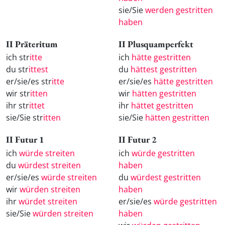
sie/Sie
werden gestritten
haben
II Präteritum
II Plusquamperfekt
ich str
itte
ich
hätte gestritten
du str
ittest
du
hättest gestritten
er/sie/es str
itte
er/sie/es
hätte gestritten
wir str
itten
wir
hätten gestritten
ihr str
ittet
ihr
hättet gestritten
sie/Sie str
itten
sie/Sie
hätten gestritten
II Futur 1
II Futur 2
ich
würde streiten
ich
würde gestritten
du
würdest streiten
haben
er/sie/es
würde streiten
du
würdest gestritten
wir
würden streiten
haben
ihr
würdet streiten
er/sie/es
würde gestritten
sie/Sie
würden streiten
haben