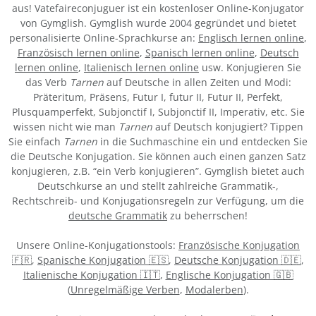
aus! Vatefaireconjuguer ist ein kostenloser Online-Konjugator
von Gymglish. Gymglish wurde 2004 gegründet und bietet
personalisierte Online-Sprachkurse an:
Englisch lernen online
,
Französisch lernen online
,
Spanisch lernen online
,
Deutsch
lernen online
,
Italienisch lernen online
usw. Konjugieren Sie
das Verb
Tarnen
auf Deutsche in allen Zeiten und Modi:
Präteritum, Präsens, Futur I, futur II, Futur II, Perfekt,
Plusquamperfekt, Subjonctif I, Subjonctif II, Imperativ, etc. Sie
wissen nicht wie man
Tarnen
auf Deutsch konjugiert? Tippen
Sie einfach
Tarnen
in die Suchmaschine ein und entdecken Sie
die Deutsche Konjugation. Sie können auch einen ganzen Satz
konjugieren, z.B. “ein Verb konjugieren”. Gymglish bietet auch
Deutschkurse an und stellt zahlreiche Grammatik-,
Rechtschreib- und Konjugationsregeln zur Verfügung, um die
deutsche Grammatik
zu beherrschen!
Unsere Online-Konjugationstools:
Französische Konjugation
🇫🇷
,
Spanische Konjugation 🇪🇸
,
Deutsche Konjugation 🇩🇪
,
Italienische Konjugation 🇮🇹
,
Englische Konjugation 🇬🇧
(
Unregelmäßige Verben
,
Modalerben
).