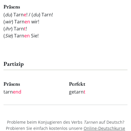
Präsens
(
du
) Tarn
e
! / (
du
) Tarn
!
(
wir
) Tarn
en
wir!
(
ihr
) Tarn
t
!
(
Sie
) Tarn
en
Sie!
Partizip
Präsens
Perfekt
tarn
end
getarn
t
Probleme beim Konjugieren des Verbs
Tarnen
auf Deutsch?
Probieren Sie einfach kostenlos unsere
Online-Deutschkurse