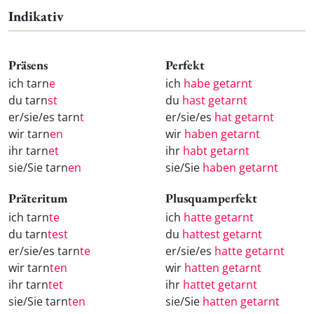
Indikativ
Präsens
Perfekt
ich tarn
e
ich
habe getarnt
du tarn
st
du
hast getarnt
er/sie/es tarn
t
er/sie/es
hat getarnt
wir tarn
en
wir
haben getarnt
ihr tarn
et
ihr
habt getarnt
sie/Sie tarn
en
sie/Sie
haben getarnt
Präteritum
Plusquamperfekt
ich tarn
te
ich
hatte getarnt
du tarn
test
du
hattest getarnt
er/sie/es tarn
te
er/sie/es
hatte getarnt
wir tarn
ten
wir
hatten getarnt
ihr tarn
tet
ihr
hattet getarnt
sie/Sie tarn
ten
sie/Sie
hatten getarnt