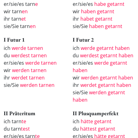
er/sie/es tarn
e
er/sie/es
habe getarnt
wir tarn
en
wir
haben getarnt
ihr tarn
et
ihr
habet getarnt
sie/Sie tarn
en
sie/Sie
haben getarnt
I Futur 1
I Futur 2
ich
werde tarnen
ich
werde getarnt haben
du
werdest tarnen
du
werdest getarnt haben
er/sie/es
werde tarnen
er/sie/es
werde getarnt
wir
werden tarnen
haben
ihr
werdet tarnen
wir
werden getarnt haben
sie/Sie
werden tarnen
ihr
werdet getarnt haben
sie/Sie
werden getarnt
haben
II Präteritum
II Plusquamperfekt
ich tarn
te
ich
hätte getarnt
du tarn
test
du
hättest getarnt
er/sie/es tarn
te
er/sie/es
hätte getarnt