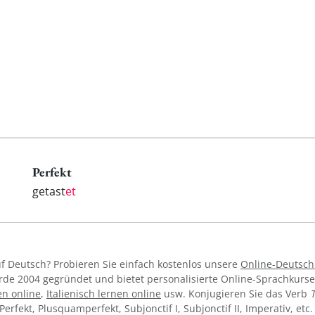
Perfekt
getast
et
f Deutsch? Probieren Sie einfach kostenlos unsere
Online-Deutsch
de 2004 gegründet und bietet personalisierte Online-Sprachkurs
en online
,
Italienisch lernen online
usw. Konjugieren Sie das Verb
I, Perfekt, Plusquamperfekt, Subjonctif I, Subjonctif II, Imperativ, e