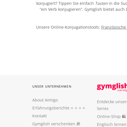
konjugiert? Tippen Sie einfach
Tasten
in die Su
“ein Verb konjugieren”. Gymglish bietet auch
Unsere Online-Konjugationstools:
Französische
UNSER UNTERNEHMEN
About Aimigo
Entdecke unser
Erfahrungsberichte
⭐️ ⭐️ ⭐️ ⭐️
Series
Kontakt
Online-Shop 🛍
Gymglish verschenken
🎁
Englisch lerne