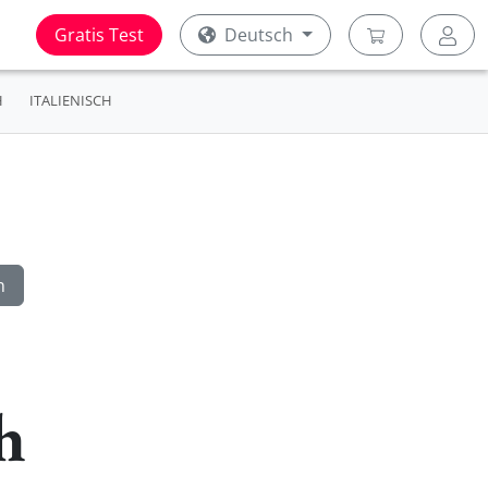
Gratis Test
Deutsch
H
ITALIENISCH
h