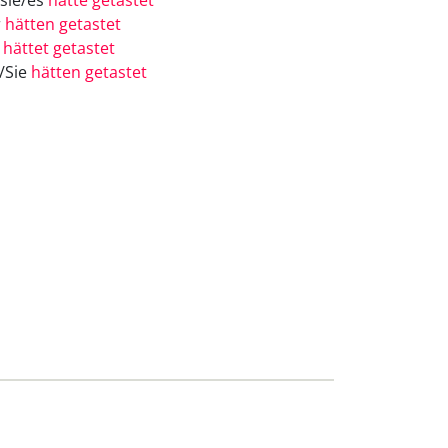
/sie/es
hätte getastet
r
hätten getastet
r
hättet getastet
e/Sie
hätten getastet