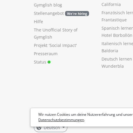
California
Gymglish blog
Französisch ler
Stellenangebot
We're hiring
Frantastique
Hilfe
Spanisch lerne
The Unofficial Story of
Hotel Borbollón
Gymglish
Italienisch ler
Projekt 'Social Impact'
Baldoria
Presseraum
Deutsch lernen
Status
Wunderbla
Wir nutzen Cookies um deine Nutzererfahrung und unser
Datenschutzbestimmungen
.
Deutsch