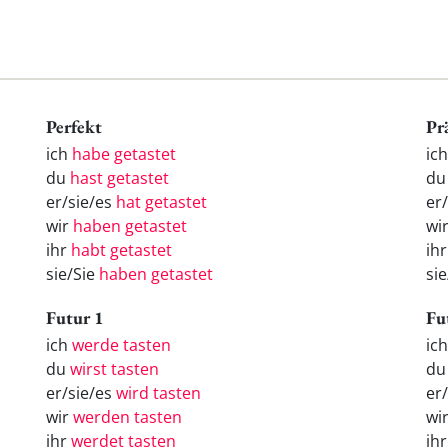
Perfekt
Pr
ich
habe getastet
ich
du
hast getastet
du
er/sie/es
hat getastet
er/
wir
haben getastet
wir
ihr
habt getastet
ihr
sie/Sie
haben getastet
sie
Futur 1
Fu
ich
werde tasten
ic
du
wirst tasten
d
er/sie/es
wird tasten
er
wir
werden tasten
wi
ihr
werdet tasten
ih