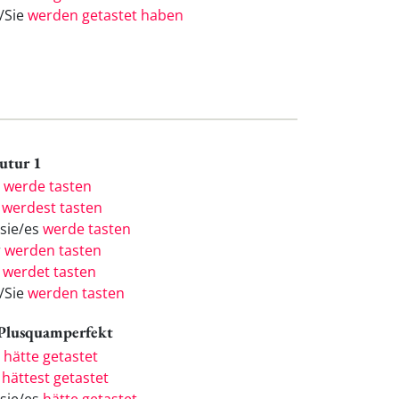
e/Sie
werden getastet haben
Futur 1
h
werde tasten
u
werdest tasten
/sie/es
werde tasten
r
werden tasten
r
werdet tasten
e/Sie
werden tasten
 Plusquamperfekt
h
hätte getastet
u
hättest getastet