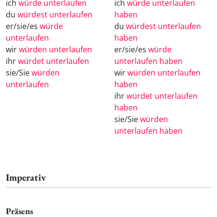
ich
würde unterlaufen
ich
würde unterlaufen
du
würdest unterlaufen
haben
er/sie/es
würde
du
würdest unterlaufen
unterlaufen
haben
wir
würden unterlaufen
er/sie/es
würde
ihr
würdet unterlaufen
unterlaufen haben
sie/Sie
würden
wir
würden unterlaufen
unterlaufen
haben
ihr
würdet unterlaufen
haben
sie/Sie
würden
unterlaufen haben
Imperativ
Präsens