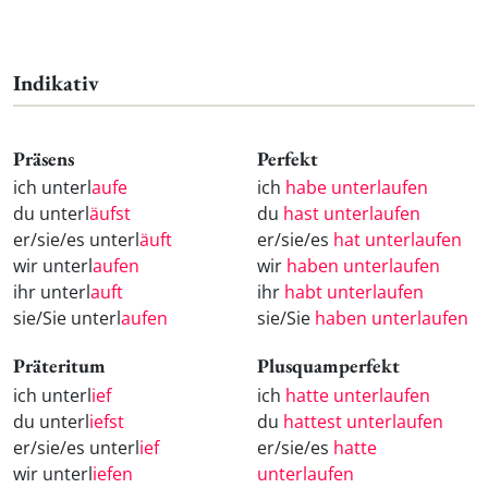
Indikativ
Präsens
Perfekt
ich unterl
aufe
ich
habe unterlaufen
du unterl
äufst
du
hast unterlaufen
er/sie/es unterl
äuft
er/sie/es
hat unterlaufen
wir unterl
aufen
wir
haben unterlaufen
ihr unterl
auft
ihr
habt unterlaufen
sie/Sie unterl
aufen
sie/Sie
haben unterlaufen
Präteritum
Plusquamperfekt
ich unterl
ief
ich
hatte unterlaufen
du unterl
iefst
du
hattest unterlaufen
er/sie/es unterl
ief
er/sie/es
hatte
wir unterl
iefen
unterlaufen