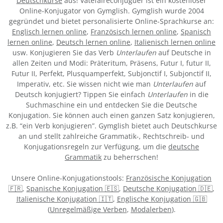
Deutschkurse
aus! Vatefaireconjuguer ist ein kostenloser
Online-Konjugator von Gymglish. Gymglish wurde 2004
gegründet und bietet personalisierte Online-Sprachkurse an:
Englisch lernen online
,
Französisch lernen online
,
Spanisch
lernen online
,
Deutsch lernen online
,
Italienisch lernen online
usw. Konjugieren Sie das Verb
Unterlaufen
auf Deutsche in
allen Zeiten und Modi: Präteritum, Präsens, Futur I, futur II,
Futur II, Perfekt, Plusquamperfekt, Subjonctif I, Subjonctif II,
Imperativ, etc. Sie wissen nicht wie man
Unterlaufen
auf
Deutsch konjugiert? Tippen Sie einfach
Unterlaufen
in die
Suchmaschine ein und entdecken Sie die Deutsche
Konjugation. Sie können auch einen ganzen Satz konjugieren,
z.B. “ein Verb konjugieren”. Gymglish bietet auch Deutschkurse
an und stellt zahlreiche Grammatik-, Rechtschreib- und
Konjugationsregeln zur Verfügung, um die
deutsche
Grammatik
zu beherrschen!
Unsere Online-Konjugationstools:
Französische Konjugation
🇫🇷
,
Spanische Konjugation 🇪🇸
,
Deutsche Konjugation 🇩🇪
,
Italienische Konjugation 🇮🇹
,
Englische Konjugation 🇬🇧
(
Unregelmäßige Verben
,
Modalerben
).