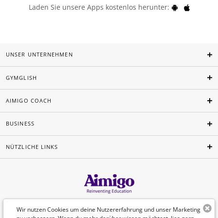
Laden Sie unsere Apps kostenlos herunter:
UNSER UNTERNEHMEN
GYMGLISH
AIMIGO COACH
BUSINESS
NÜTZLICHE LINKS
Deutsch
Wir nutzen Cookies um deine Nutzererfahrung und unser Marketing