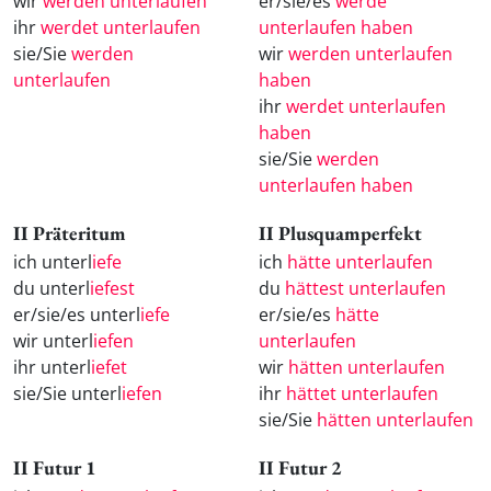
wir
werden unterlaufen
er/sie/es
werde
ihr
werdet unterlaufen
unterlaufen haben
sie/Sie
werden
wir
werden unterlaufen
unterlaufen
haben
ihr
werdet unterlaufen
haben
sie/Sie
werden
unterlaufen haben
II Präteritum
II Plusquamperfekt
ich unterl
iefe
ich
hätte unterlaufen
du unterl
iefest
du
hättest unterlaufen
er/sie/es unterl
iefe
er/sie/es
hätte
wir unterl
iefen
unterlaufen
ihr unterl
iefet
wir
hätten unterlaufen
sie/Sie unterl
iefen
ihr
hättet unterlaufen
sie/Sie
hätten unterlaufen
II Futur 1
II Futur 2