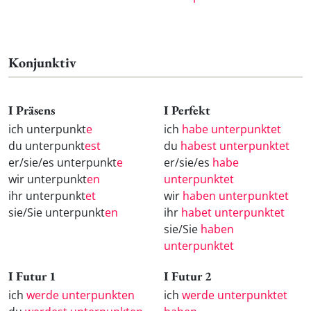
Konjunktiv
I Präsens
I Perfekt
ich unterpunkt
e
ich
habe unterpunktet
du unterpunkt
est
du
habest unterpunktet
er/sie/es unterpunkt
e
er/sie/es
habe
wir unterpunkt
en
unterpunktet
ihr unterpunkt
et
wir
haben unterpunktet
sie/Sie unterpunkt
en
ihr
habet unterpunktet
sie/Sie
haben
unterpunktet
I Futur 1
I Futur 2
ich
werde unterpunkten
ich
werde unterpunktet