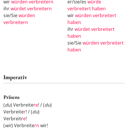
wir
würden verbreitern
er/sie/es
würde
ihr
würdet verbreitern
verbreitert haben
sie/Sie
würden
wir
würden verbreitert
verbreitern
haben
ihr
würdet verbreitert
haben
sie/Sie
würden verbreitert
haben
Imperativ
Präsens
(
du
) Verbreite
re
! / (
du
)
Verbreite
r
! / (
du
)
Verbreitr
e
!
(
wir
) Verbreite
rn
wir!