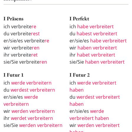
I Präsens
I Perfekt
ich verbreite
re
ich
habe verbreitert
du verbreite
rest
du
habest verbreitert
er/sie/es verbreite
re
er/sie/es
habe verbreitert
wir verbreite
ren
wir
haben verbreitert
ihr verbreite
ret
ihr
habet verbreitert
sie/Sie verbreite
ren
sie/Sie
haben verbreitert
I Futur 1
I Futur 2
ich
werde verbreitern
ich
werde verbreitert
du
werdest verbreitern
haben
er/sie/es
werde
du
werdest verbreitert
verbreitern
haben
wir
werden verbreitern
er/sie/es
werde
ihr
werdet verbreitern
verbreitert haben
sie/Sie
werden verbreitern
wir
werden verbreitert