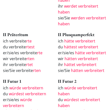
haben
ihr
werdet verbreitert
haben
sie/Sie
werden verbreitert
haben
II Präteritum
II Plusquamperfekt
ich verbreite
rte
ich
hätte verbreitert
du verbreite
rtest
du
hättest verbreitert
er/sie/es verbreite
rte
er/sie/es
hätte verbreitert
wir verbreite
rten
wir
hätten verbreitert
ihr verbreite
rtet
ihr
hättet verbreitert
sie/Sie verbreite
rten
sie/Sie
hätten verbreitert
II Futur 1
II Futur 2
ich
würde verbreitern
ich
würde verbreitert
du
würdest verbreitern
haben
er/sie/es
würde
du
würdest verbreitert
verbreitern
haben