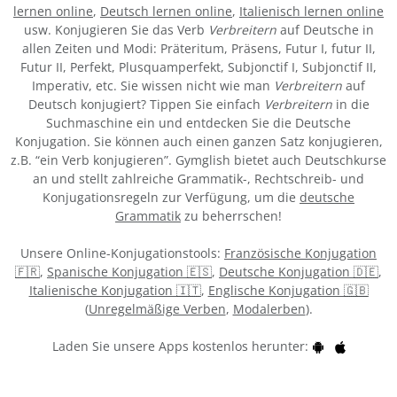
lernen online
,
Deutsch lernen online
,
Italienisch lernen online
usw. Konjugieren Sie das Verb
Verbreitern
auf Deutsche in
allen Zeiten und Modi: Präteritum, Präsens, Futur I, futur II,
Futur II, Perfekt, Plusquamperfekt, Subjonctif I, Subjonctif II,
Imperativ, etc. Sie wissen nicht wie man
Verbreitern
auf
Deutsch konjugiert? Tippen Sie einfach
Verbreitern
in die
Suchmaschine ein und entdecken Sie die Deutsche
Konjugation. Sie können auch einen ganzen Satz konjugieren,
z.B. “ein Verb konjugieren”. Gymglish bietet auch Deutschkurse
an und stellt zahlreiche Grammatik-, Rechtschreib- und
Konjugationsregeln zur Verfügung, um die
deutsche
Grammatik
zu beherrschen!
Unsere Online-Konjugationstools:
Französische Konjugation
🇫🇷
,
Spanische Konjugation 🇪🇸
,
Deutsche Konjugation 🇩🇪
,
Italienische Konjugation 🇮🇹
,
Englische Konjugation 🇬🇧
(
Unregelmäßige Verben
,
Modalerben
).
Laden Sie unsere Apps kostenlos herunter: