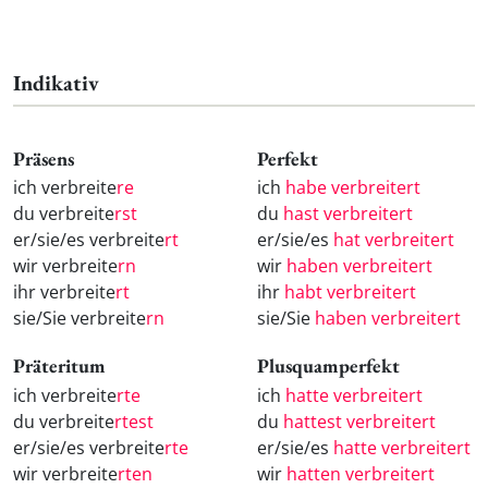
Indikativ
Präsens
Perfekt
ich verbreite
re
ich
habe verbreitert
du verbreite
rst
du
hast verbreitert
er/sie/es verbreite
rt
er/sie/es
hat verbreitert
wir verbreite
rn
wir
haben verbreitert
ihr verbreite
rt
ihr
habt verbreitert
sie/Sie verbreite
rn
sie/Sie
haben verbreitert
Präteritum
Plusquamperfekt
ich verbreite
rte
ich
hatte verbreitert
du verbreite
rtest
du
hattest verbreitert
er/sie/es verbreite
rte
er/sie/es
hatte verbreitert
wir verbreite
rten
wir
hatten verbreitert