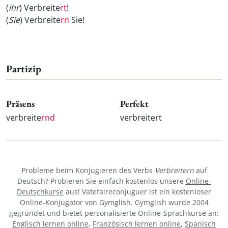
(
ihr
) Verbreite
rt
!
(
Sie
) Verbreite
rn
Sie!
Partizip
Präsens
Perfekt
verbreite
rnd
verbreitert
Probleme beim Konjugieren des Verbs
Verbreitern
auf
Deutsch? Probieren Sie einfach kostenlos unsere
Online-
Deutschkurse
aus! Vatefaireconjuguer ist ein kostenloser
Online-Konjugator von Gymglish. Gymglish wurde 2004
gegründet und bietet personalisierte Online-Sprachkurse an:
Englisch lernen online
,
Französisch lernen online
,
Spanisch