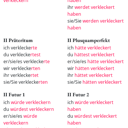
verkleckern
haben
ihr
werdet verkleckert
haben
sie/Sie
werden verkleckert
haben
II Präteritum
II Plusquamperfekt
ich verklecke
rte
ich
hätte verkleckert
du verklecke
rtest
du
hättest verkleckert
er/sie/es verklecke
rte
er/sie/es
hätte verkleckert
wir verklecke
rten
wir
hätten verkleckert
ihr verklecke
rtet
ihr
hättet verkleckert
sie/Sie verklecke
rten
sie/Sie
hätten verkleckert
II Futur 1
II Futur 2
ich
würde verkleckern
ich
würde verkleckert
du
würdest verkleckern
haben
er/sie/es
würde
du
würdest verkleckert
verkleckern
haben