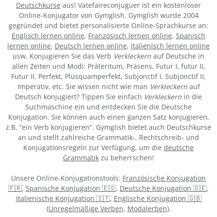
Deutschkurse
aus! Vatefaireconjuguer ist ein kostenloser
Online-Konjugator von Gymglish. Gymglish wurde 2004
gegründet und bietet personalisierte Online-Sprachkurse an:
Englisch lernen online
,
Französisch lernen online
,
Spanisch
lernen online
,
Deutsch lernen online
,
Italienisch lernen online
usw. Konjugieren Sie das Verb
Verkleckern
auf Deutsche in
allen Zeiten und Modi: Präteritum, Präsens, Futur I, futur II,
Futur II, Perfekt, Plusquamperfekt, Subjonctif I, Subjonctif II,
Imperativ, etc. Sie wissen nicht wie man
Verkleckern
auf
Deutsch konjugiert? Tippen Sie einfach
Verkleckern
in die
Suchmaschine ein und entdecken Sie die Deutsche
Konjugation. Sie können auch einen ganzen Satz konjugieren,
z.B. “ein Verb konjugieren”. Gymglish bietet auch Deutschkurse
an und stellt zahlreiche Grammatik-, Rechtschreib- und
Konjugationsregeln zur Verfügung, um die
deutsche
Grammatik
zu beherrschen!
Unsere Online-Konjugationstools:
Französische Konjugation
🇫🇷
,
Spanische Konjugation 🇪🇸
,
Deutsche Konjugation 🇩🇪
,
Italienische Konjugation 🇮🇹
,
Englische Konjugation 🇬🇧
(
Unregelmäßige Verben
,
Modalerben
).