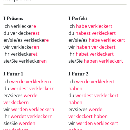
I Präsens
I Perfekt
ich verklecke
re
ich
habe verkleckert
du verklecke
rest
du
habest verkleckert
er/sie/es verklecke
re
er/sie/es
habe verkleckert
wir verklecke
ren
wir
haben verkleckert
ihr verklecke
ret
ihr
habet verkleckert
sie/Sie verklecke
ren
sie/Sie
haben verkleckert
I Futur 1
I Futur 2
ich
werde verkleckern
ich
werde verkleckert
du
werdest verkleckern
haben
er/sie/es
werde
du
werdest verkleckert
verkleckern
haben
wir
werden verkleckern
er/sie/es
werde
ihr
werdet verkleckern
verkleckert haben
sie/Sie
werden
wir
werden verkleckert