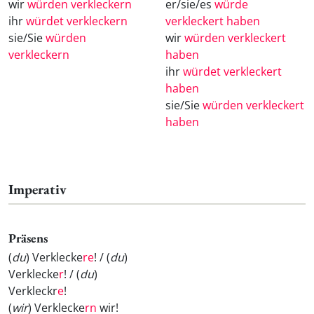
wir
würden verkleckern
er/sie/es
würde
ihr
würdet verkleckern
verkleckert haben
sie/Sie
würden
wir
würden verkleckert
verkleckern
haben
ihr
würdet verkleckert
haben
sie/Sie
würden verkleckert
haben
Imperativ
Präsens
(
du
) Verklecke
re
! / (
du
)
Verklecke
r
! / (
du
)
Verkleckr
e
!
(
wir
) Verklecke
rn
wir!