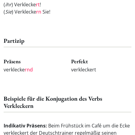
(
ihr
) Verklecke
rt
!
(
Sie
) Verklecke
rn
Sie!
Partizip
Präsens
Perfekt
verklecke
rnd
verkleckert
Beispiele für die Konjugation des Verbs
Verkleckern
Indikativ Präsens:
Beim Frühstück im Café um die Ecke
verkleckert der Deutschtrainer regelmäßig seinen