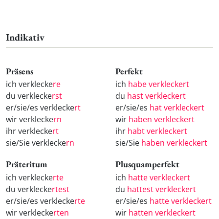
Indikativ
Präsens
Perfekt
ich verklecke
re
ich
habe verkleckert
du verklecke
rst
du
hast verkleckert
er/sie/es verklecke
rt
er/sie/es
hat verkleckert
wir verklecke
rn
wir
haben verkleckert
ihr verklecke
rt
ihr
habt verkleckert
sie/Sie verklecke
rn
sie/Sie
haben verkleckert
Präteritum
Plusquamperfekt
ich verklecke
rte
ich
hatte verkleckert
du verklecke
rtest
du
hattest verkleckert
er/sie/es verklecke
rte
er/sie/es
hatte verkleckert
wir verklecke
rten
wir
hatten verkleckert