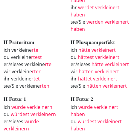
haben
ihr
werdet verkleinert
haben
sie/Sie
werden verkleinert
haben
II Präteritum
II Plusquamperfekt
ich verkleine
rte
ich
hätte verkleinert
du verkleine
rtest
du
hättest verkleinert
er/sie/es verkleine
rte
er/sie/es
hätte verkleinert
wir verkleine
rten
wir
hätten verkleinert
ihr verkleine
rtet
ihr
hättet verkleinert
sie/Sie verkleine
rten
sie/Sie
hätten verkleinert
II Futur 1
II Futur 2
ich
würde verkleinern
ich
würde verkleinert
du
würdest verkleinern
haben
er/sie/es
würde
du
würdest verkleinert
verkleinern
haben