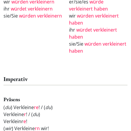
wir
würden verkleinern
er/sie/es
würde
ihr
würdet verkleinern
verkleinert haben
sie/Sie
würden verkleinern
wir
würden verkleinert
haben
ihr
würdet verkleinert
haben
sie/Sie
würden verkleinert
haben
Imperativ
Präsens
(
du
) Verkleine
re
! / (
du
)
Verkleine
r
! / (
du
)
Verkleinr
e
!
(
wir
) Verkleine
rn
wir!