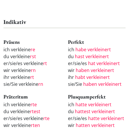
Indikativ
Präsens
Perfekt
ich verkleine
re
ich
habe verkleinert
du verkleine
rst
du
hast verkleinert
er/sie/es verkleine
rt
er/sie/es
hat verkleinert
wir verkleine
rn
wir
haben verkleinert
ihr verkleine
rt
ihr
habt verkleinert
sie/Sie verkleine
rn
sie/Sie
haben verkleinert
Präteritum
Plusquamperfekt
ich verkleine
rte
ich
hatte verkleinert
du verkleine
rtest
du
hattest verkleinert
er/sie/es verkleine
rte
er/sie/es
hatte verkleinert
wir verkleine
rten
wir
hatten verkleinert