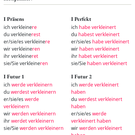
I Präsens
I Perfekt
ich verkleine
re
ich
habe verkleinert
du verkleine
rest
du
habest verkleinert
er/sie/es verkleine
re
er/sie/es
habe verkleinert
wir verkleine
ren
wir
haben verkleinert
ihr verkleine
ret
ihr
habet verkleinert
sie/Sie verkleine
ren
sie/Sie
haben verkleinert
I Futur 1
I Futur 2
ich
werde verkleinern
ich
werde verkleinert
du
werdest verkleinern
haben
er/sie/es
werde
du
werdest verkleinert
verkleinern
haben
wir
werden verkleinern
er/sie/es
werde
ihr
werdet verkleinern
verkleinert haben
sie/Sie
werden verkleinern
wir
werden verkleinert