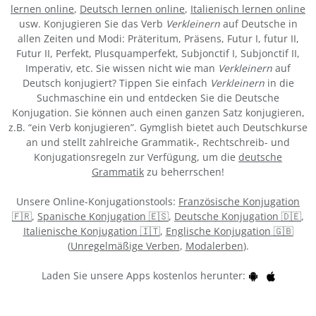
lernen online
,
Deutsch lernen online
,
Italienisch lernen online
usw. Konjugieren Sie das Verb
Verkleinern
auf Deutsche in
allen Zeiten und Modi: Präteritum, Präsens, Futur I, futur II,
Futur II, Perfekt, Plusquamperfekt, Subjonctif I, Subjonctif II,
Imperativ, etc. Sie wissen nicht wie man
Verkleinern
auf
Deutsch konjugiert? Tippen Sie einfach
Verkleinern
in die
Suchmaschine ein und entdecken Sie die Deutsche
Konjugation. Sie können auch einen ganzen Satz konjugieren,
z.B. “ein Verb konjugieren”. Gymglish bietet auch Deutschkurse
an und stellt zahlreiche Grammatik-, Rechtschreib- und
Konjugationsregeln zur Verfügung, um die
deutsche
Grammatik
zu beherrschen!
Unsere Online-Konjugationstools:
Französische Konjugation
🇫🇷
,
Spanische Konjugation 🇪🇸
,
Deutsche Konjugation 🇩🇪
,
Italienische Konjugation 🇮🇹
,
Englische Konjugation 🇬🇧
(
Unregelmäßige Verben
,
Modalerben
).
Laden Sie unsere Apps kostenlos herunter: