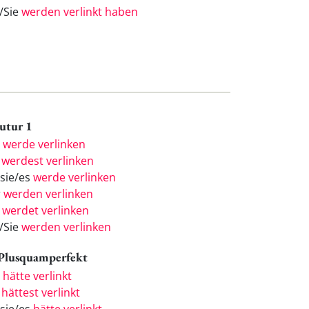
e/Sie
werden verlinkt haben
Futur 1
h
werde verlinken
u
werdest verlinken
/sie/es
werde verlinken
r
werden verlinken
r
werdet verlinken
e/Sie
werden verlinken
 Plusquamperfekt
h
hätte verlinkt
u
hättest verlinkt