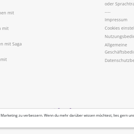
oder Sprachtr
----
nen mit
Impressum
Cookies einste
n mit
Nutzungsbedi
nen mit Saga
Allgemeine
Geschäftsbed
 mit
Datenschutzb
 Marketing zu verbessern. Wenn du mehr darüber wissen möchtest, lies gern un