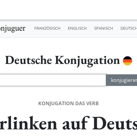
FRANZÖSISCH
ENGLISCH
SPANISCH
DEUTSC
Deutsche Konjugation
KONJUGATION DAS VERB
rlinken auf Deut