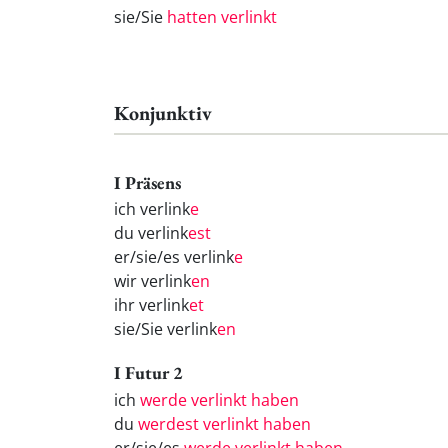
sie/Sie
hatten verlinkt
Konjunktiv
I Präsens
ich verlink
e
du verlink
est
er/sie/es verlink
e
wir verlink
en
ihr verlink
et
sie/Sie verlink
en
I Futur 2
ich
werde verlinkt haben
du
werdest verlinkt haben