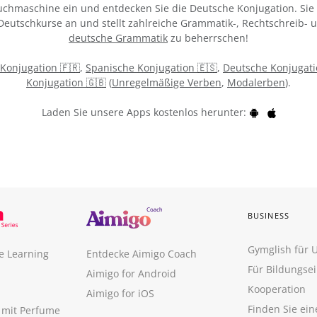
uchmaschine ein und entdecken Sie die Deutsche Konjugation. Sie 
 Deutschkurse an und stellt zahlreiche Grammatik-, Rechtschreib-
deutsche Grammatik
zu beherrschen!
 Konjugation 🇫🇷
,
Spanische Konjugation 🇪🇸
,
Deutsche Konjugati
Konjugation 🇬🇧
(
Unregelmäßige Verben
,
Modalerben
).
Laden Sie unsere Apps kostenlos herunter:
BUSINESS
Gymglish für
e Learning
Entdecke Aimigo Coach
Für Bildungse
Aimigo for Android
Kooperation
Aimigo for iOS
Finden Sie ei
n mit Perfume