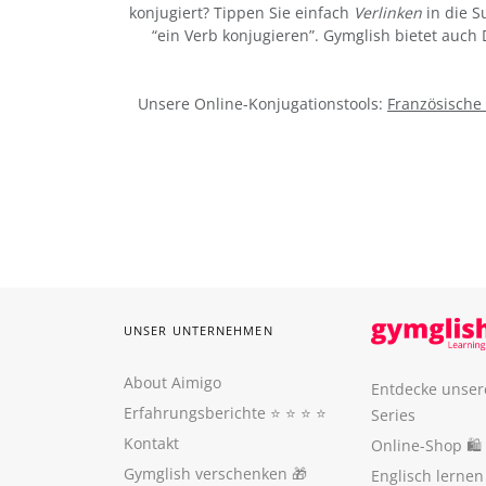
konjugiert? Tippen Sie einfach
Verlinken
in die S
“ein Verb konjugieren”. Gymglish bietet auch
Unsere Online-Konjugationstools:
Französische
UNSER UNTERNEHMEN
About Aimigo
Entdecke unser
Erfahrungsberichte
⭐️ ⭐️ ⭐️ ⭐️
Series
Kontakt
Online-Shop 🛍
Gymglish verschenken
🎁
Englisch lerne