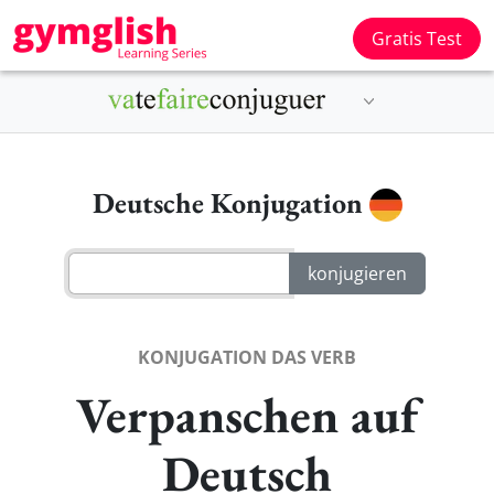
Gratis Test
Deutsche Konjugation
KONJUGATION DAS VERB
Verpanschen auf
Deutsch