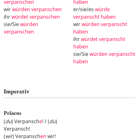
verpanschen
haben
wir
würden verpanschen
er/sie/es
würde
ihr
würdet verpanschen
verpanscht haben
sie/Sie
würden
wir
würden verpanscht
verpanschen
haben
ihr
würdet verpanscht
haben
sie/Sie
würden verpanscht
haben
Imperativ
Präsens
(
du
) Verpansch
e
! / (
du
)
Verpansch
!
(
wir
) Verpansch
en
wir!