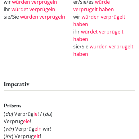
wir
würden verprügeln
er/sie/es
würde
ihr
würdet verprügeln
verprügelt haben
sie/Sie
würden verprügeln
wir
würden verprügelt
haben
ihr
würdet verprügelt
haben
sie/Sie
würden verprügelt
haben
Imperativ
Präsens
(
du
) Verprüg
le
! / (
du
)
Verprüg
ele
!
(
wir
) Verprüg
eln
wir!
(
ihr
) Verprüg
elt
!