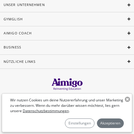
UNSER UNTERNEHMEN
GYMGLISH
AIMIGO COACH
BUSINESS
NÜTZLICHE LINKS
Deutsch
Wir nutzen Cookies um deine Nutzererfahrung und unser Marketing
zu verbessern. Wenn du mehr darüber wissen möchtest, lies gern
unsere
Datenschutzbestimmungen
.
©Aimigo 2026
Einstellungen
Akzeptieren