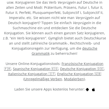
usw. Konjugieren Sie das Verb
Verprügeln
auf Deutsche in
allen Zeiten und Modi: Präteritum, Präsens, Futur I, futur II,
Futur II, Perfekt, Plusquamperfekt, Subjonctif I, Subjonctif II,
Imperativ, etc. Sie wissen nicht wie man
Verprügeln
auf
Deutsch konjugiert? Tippen Sie einfach
Verprügeln
in die
Suchmaschine ein und entdecken Sie die Deutsche
Konjugation. Sie können auch einen ganzen Satz konjugieren,
z.B. “ein Verb konjugieren”. Gymglish bietet auch Deutschkurse
an und stellt zahlreiche Grammatik-, Rechtschreib- und
Konjugationsregeln zur Verfügung, um die
deutsche
Grammatik
zu beherrschen!
Unsere Online-Konjugationstools:
Französische Konjugation
🇫🇷
,
Spanische Konjugation 🇪🇸
,
Deutsche Konjugation 🇩🇪
,
Italienische Konjugation 🇮🇹
,
Englische Konjugation 🇬🇧
(
Unregelmäßige Verben
,
Modalerben
).
Laden Sie unsere Apps kostenlos herunter: