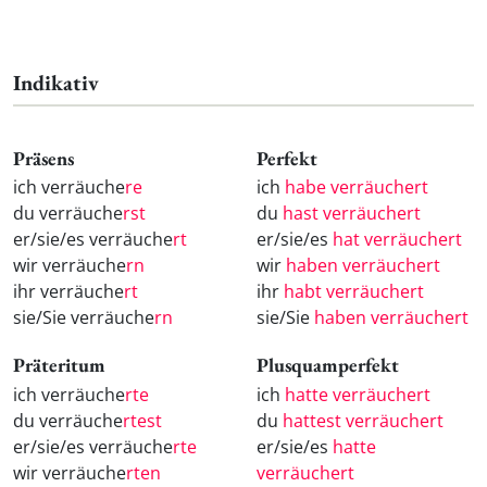
Indikativ
Präsens
Perfekt
ich verräuche
re
ich
habe verräuchert
du verräuche
rst
du
hast verräuchert
er/sie/es verräuche
rt
er/sie/es
hat verräuchert
wir verräuche
rn
wir
haben verräuchert
ihr verräuche
rt
ihr
habt verräuchert
sie/Sie verräuche
rn
sie/Sie
haben verräuchert
Präteritum
Plusquamperfekt
ich verräuche
rte
ich
hatte verräuchert
du verräuche
rtest
du
hattest verräuchert
er/sie/es verräuche
rte
er/sie/es
hatte
wir verräuche
rten
verräuchert