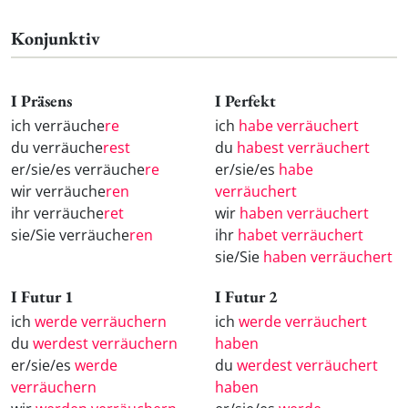
Konjunktiv
I Präsens
I Perfekt
ich verräuche
re
ich
habe verräuchert
du verräuche
rest
du
habest verräuchert
er/sie/es verräuche
re
er/sie/es
habe
wir verräuche
ren
verräuchert
ihr verräuche
ret
wir
haben verräuchert
sie/Sie verräuche
ren
ihr
habet verräuchert
sie/Sie
haben verräuchert
I Futur 1
I Futur 2
ich
werde verräuchern
ich
werde verräuchert
du
werdest verräuchern
haben
er/sie/es
werde
du
werdest verräuchert
verräuchern
haben