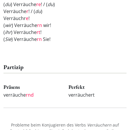
(
du
) Verräuche
re
! / (
du
)
Verräuche
r
! / (
du
)
Verräuchr
e
!
(
wir
) Verräuche
rn
wir!
(
ihr
) Verräuche
rt
!
(
Sie
) Verräuche
rn
Sie!
Partizip
Präsens
Perfekt
verräuche
rnd
verräuchert
Probleme beim Konjugieren des Verbs
Verräuchern
auf