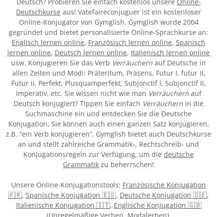
Deutsch? Probieren Sie einfach kostenlos unsere
Online-
Deutschkurse
aus! Vatefaireconjuguer ist ein kostenloser
Online-Konjugator von Gymglish. Gymglish wurde 2004
gegründet und bietet personalisierte Online-Sprachkurse an:
Englisch lernen online
,
Französisch lernen online
,
Spanisch
lernen online
,
Deutsch lernen online
,
Italienisch lernen online
usw. Konjugieren Sie das Verb
Verräuchern
auf Deutsche in
allen Zeiten und Modi: Präteritum, Präsens, Futur I, futur II,
Futur II, Perfekt, Plusquamperfekt, Subjonctif I, Subjonctif II,
Imperativ, etc. Sie wissen nicht wie man
Verräuchern
auf
Deutsch konjugiert? Tippen Sie einfach
Verräuchern
in die
Suchmaschine ein und entdecken Sie die Deutsche
Konjugation. Sie können auch einen ganzen Satz konjugieren,
z.B. “ein Verb konjugieren”. Gymglish bietet auch Deutschkurse
an und stellt zahlreiche Grammatik-, Rechtschreib- und
Konjugationsregeln zur Verfügung, um die
deutsche
Grammatik
zu beherrschen!
Unsere Online-Konjugationstools:
Französische Konjugation
🇫🇷
,
Spanische Konjugation 🇪🇸
,
Deutsche Konjugation 🇩🇪
,
Italienische Konjugation 🇮🇹
,
Englische Konjugation 🇬🇧
(
Unregelmäßige Verben
,
Modalerben
).