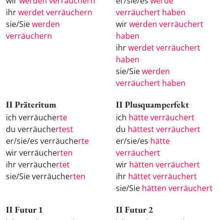
wir
werden verräuchern
er/sie/es
werde
ihr
werdet verräuchern
verräuchert haben
sie/Sie
werden
wir
werden verräuchert
verräuchern
haben
ihr
werdet verräuchert
haben
sie/Sie
werden
verräuchert haben
II Präteritum
II Plusquamperfekt
ich verräuche
rte
ich
hätte verräuchert
du verräuche
rtest
du
hättest verräuchert
er/sie/es verräuche
rte
er/sie/es
hätte
wir verräuche
rten
verräuchert
ihr verräuche
rtet
wir
hätten verräuchert
sie/Sie verräuche
rten
ihr
hättet verräuchert
sie/Sie
hätten verräuchert
II Futur 1
II Futur 2