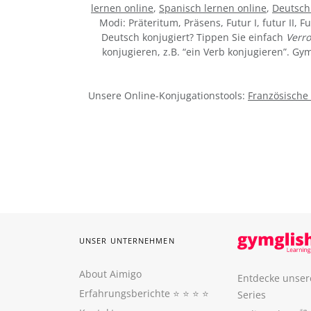
lernen online
,
Spanisch lernen online
,
Deutsch
Modi: Präteritum, Präsens, Futur I, futur II, F
Deutsch konjugiert? Tippen Sie einfach
Verr
konjugieren, z.B. “ein Verb konjugieren”. G
Unsere Online-Konjugationstools:
Französische
UNSER UNTERNEHMEN
About Aimigo
Entdecke unser
Erfahrungsberichte
⭐️ ⭐️ ⭐️ ⭐️
Series