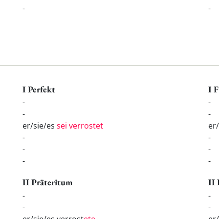
-
-
I Perfekt
I 
-
-
-
-
er/sie/es
sei verrostet
er
-
-
-
-
-
-
II Präteritum
II
-
-
-
-