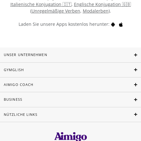
Italienische Konjugation 🇮🇹
,
Englische Konjugation 🇬🇧
(
Unregelmäßige Verben
,
Modalerben
).
Laden Sie unsere Apps kostenlos herunter:
UNSER UNTERNEHMEN
GYMGLISH
AIMIGO COACH
BUSINESS
NÜTZLICHE LINKS