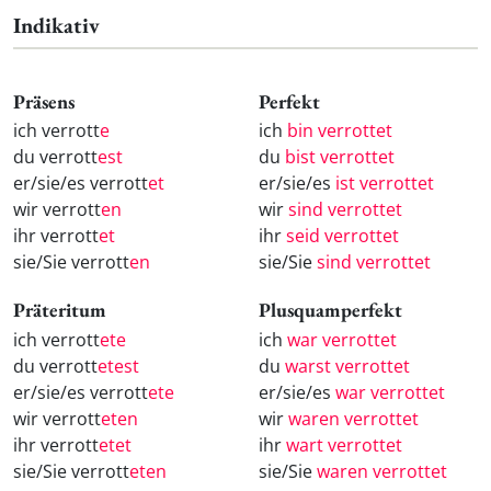
Indikativ
Präsens
Perfekt
ich verrott
e
ich
bin verrottet
du verrott
est
du
bist verrottet
er/sie/es verrott
et
er/sie/es
ist verrottet
wir verrott
en
wir
sind verrottet
ihr verrott
et
ihr
seid verrottet
sie/Sie verrott
en
sie/Sie
sind verrottet
Präteritum
Plusquamperfekt
ich verrott
ete
ich
war verrottet
du verrott
etest
du
warst verrottet
er/sie/es verrott
ete
er/sie/es
war verrottet
wir verrott
eten
wir
waren verrottet
ihr verrott
etet
ihr
wart verrottet
sie/Sie verrott
eten
sie/Sie
waren verrottet