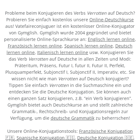
Probleme beim Konjugieren des Verbs
Verrotten
auf Deutsch?
Probieren Sie einfach kostenlos unsere
Online-Deutschkurse
aus! Vatefaireconjuguer ist ein kostenloser Online-Konjugator
von Gymglish. Gymglish wurde 2004 gegründet und bietet
personalisierte Online-Sprachkurse an:
Englisch lernen online
,
Französisch lernen online
,
Spanisch lernen online
,
Deutsch
lernen online
,
Italienisch lernen online
usw. Konjugieren Sie
das Verb
Verrotten
auf Deutsche in allen Zeiten und Modi:
Präteritum, Präsens, Futur I, futur II, Futur II, Perfekt,
Plusquamperfekt, Subjonctif I, Subjonctif II, Imperativ, etc. Sie
wissen nicht wie man
Verrotten
auf Deutsch konjugiert?
Tippen Sie einfach
Verrotten
in die Suchmaschine ein und
entdecken Sie die Deutsche Konjugation. Sie können auch
einen ganzen Satz konjugieren, z.B. “ein Verb konjugieren”.
Gymglish bietet auch Deutschkurse an und stellt zahlreiche
Grammatik-, Rechtschreib- und Konjugationsregeln zur
Verfügung, um die
deutsche Grammatik
zu beherrschen!
Unsere Online-Konjugationstools:
Französische Konjugation
🇫🇷
,
Spanische Konjugation 🇪🇸
,
Deutsche Konjugation 🇩🇪
,