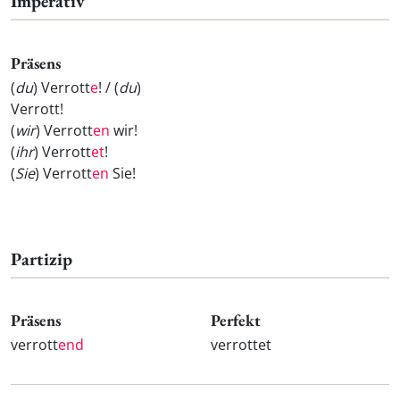
Imperativ
Präsens
(
du
) Verrott
e
! / (
du
)
Verrott
!
(
wir
) Verrott
en
wir!
(
ihr
) Verrott
et
!
(
Sie
) Verrott
en
Sie!
Partizip
Präsens
Perfekt
verrott
end
verrottet