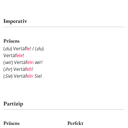
Imperativ
Präsens
(
du
) Vertäf
le
! / (
du
)
Vertäf
ele
!
(
wir
) Vertäf
eln
wir!
(
ihr
) Vertäf
elt
!
(
Sie
) Vertäf
eln
Sie!
Partizip
Präsens
Perfekt