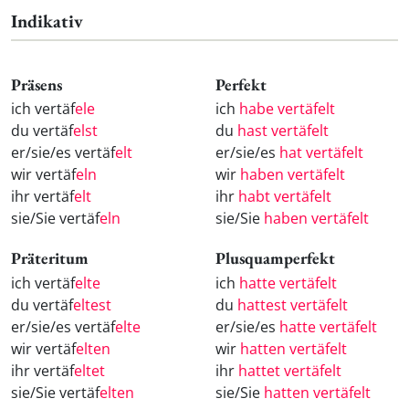
Indikativ
Präsens
Perfekt
ich vertäf
ele
ich
habe vertäfelt
du vertäf
elst
du
hast vertäfelt
er/sie/es vertäf
elt
er/sie/es
hat vertäfelt
wir vertäf
eln
wir
haben vertäfelt
ihr vertäf
elt
ihr
habt vertäfelt
sie/Sie vertäf
eln
sie/Sie
haben vertäfelt
Präteritum
Plusquamperfekt
ich vertäf
elte
ich
hatte vertäfelt
du vertäf
eltest
du
hattest vertäfelt
er/sie/es vertäf
elte
er/sie/es
hatte vertäfelt
wir vertäf
elten
wir
hatten vertäfelt
ihr vertäf
eltet
ihr
hattet vertäfelt
sie/Sie vertäf
elten
sie/Sie
hatten vertäfelt