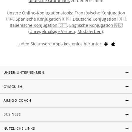
deutsche Grammatik
zu beherrschen!
Unsere Online-Konjugationstools:
Französische Konjugation
🇫🇷
,
Spanische Konjugation 🇪🇸
,
Deutsche Konjugation 🇩🇪
,
Italienische Konjugation 🇮🇹
,
Englische Konjugation 🇬🇧
(
Unregelmäßige Verben
,
Modalerben
).
Laden Sie unsere Apps kostenlos herunter:
UNSER UNTERNEHMEN
GYMGLISH
AIMIGO COACH
BUSINESS
NÜTZLICHE LINKS