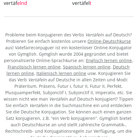
vertäf
elnd
vertäfel
t
Probleme beim Konjugieren des Verbs
Vertäfeln
auf Deutsch?
Probieren Sie einfach kostenlos unsere
Online-Deutschkurse
aus! Vatefaireconjuguer ist ein kostenloser Online-Konjugator
von Gymglish. Gymglish wurde 2004 gegründet und bietet
personalisierte Online-Sprachkurse an:
Englisch lernen online
,
Französisch lernen online
,
Spanisch lernen online
,
Deutsch
lernen online
,
Italienisch lernen online
usw. Konjugieren Sie
das Verb
Vertäfeln
auf Deutsche in allen Zeiten und Modi:
Präteritum, Präsens, Futur I, futur II, Futur II, Perfekt,
Plusquamperfekt, Subjonctif I, Subjonctif II, Imperativ, etc. Sie
wissen nicht wie man
Vertäfeln
auf Deutsch konjugiert? Tippen
Sie einfach
Vertäfeln
in die Suchmaschine ein und entdecken
Sie die Deutsche Konjugation. Sie können auch einen ganzen
Satz konjugieren, z.B. “ein Verb konjugieren”. Gymglish bietet
auch Deutschkurse an und stellt zahlreiche Grammatik-,
Rechtschreib- und Konjugationsregeln zur Verfügung, um die