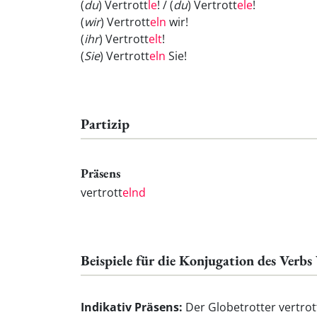
(
du
) Vertrott
le
! / (
du
) Vertrott
ele
!
(
wir
) Vertrott
eln
wir!
(
ihr
) Vertrott
elt
!
(
Sie
) Vertrott
eln
Sie!
Partizip
Präsens
vertrott
elnd
Beispiele für die Konjugation des Verbs
Indikativ Präsens:
Der Globetrotter vertrot