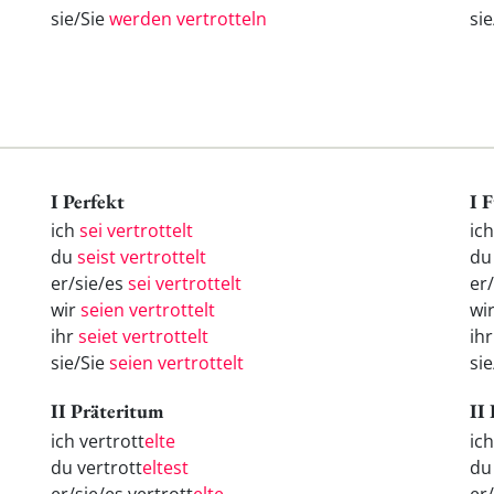
sie/Sie
werden vertrotteln
si
I Perfekt
I 
ich
sei vertrottelt
ic
du
seist vertrottelt
d
er/sie/es
sei vertrottelt
er
wir
seien vertrottelt
wi
ihr
seiet vertrottelt
ih
sie/Sie
seien vertrottelt
si
II Präteritum
II
ich vertrott
elte
ic
du vertrott
eltest
d