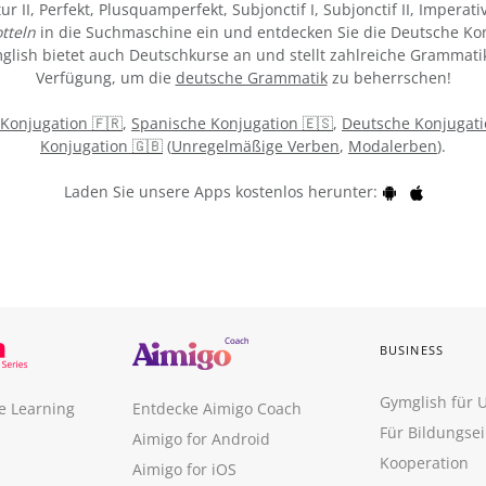
tur II, Perfekt, Plusquamperfekt, Subjonctif I, Subjonctif II, Imperat
tteln
in die Suchmaschine ein und entdecken Sie die Deutsche Kon
ymglish bietet auch Deutschkurse an und stellt zahlreiche Grammati
Verfügung, um die
deutsche Grammatik
zu beherrschen!
 Konjugation 🇫🇷
,
Spanische Konjugation 🇪🇸
,
Deutsche Konjugati
Konjugation 🇬🇧
(
Unregelmäßige Verben
,
Modalerben
).
Laden Sie unsere Apps kostenlos herunter:
BUSINESS
Gymglish für
e Learning
Entdecke Aimigo Coach
Für Bildungse
Aimigo for Android
Kooperation
Aimigo for iOS