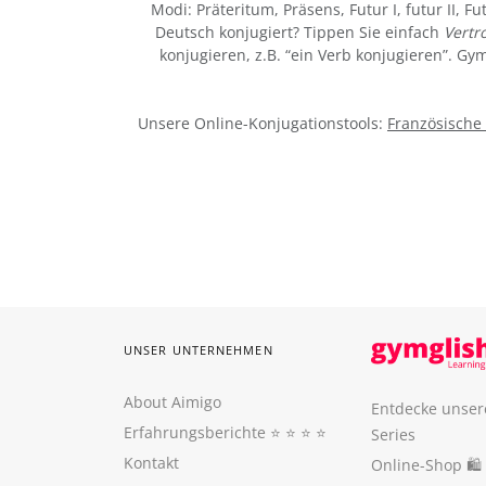
Modi: Präteritum, Präsens, Futur I, futur II, Fu
Deutsch konjugiert? Tippen Sie einfach
Vertro
konjugieren, z.B. “ein Verb konjugieren”. G
Unsere Online-Konjugationstools:
Französische
UNSER UNTERNEHMEN
About Aimigo
Entdecke unser
Erfahrungsberichte
⭐️ ⭐️ ⭐️ ⭐️
Series
Kontakt
Online-Shop 🛍