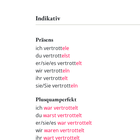
Indikativ
Präsens
ich vertrott
ele
du vertrott
elst
er/sie/es vertrott
elt
wir vertrott
eln
ihr vertrott
elt
sie/Sie vertrott
eln
Plusquamperfekt
ich
war vertrottelt
du
warst vertrottelt
er/sie/es
war vertrottelt
wir
waren vertrottelt
ihr
wart vertrottelt