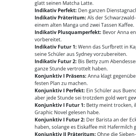
glatt seinen Matcha Latte.
Indikativ Perfekt:
Den ganzen Dienstagnachmit
Indikativ Präteritum:
Als der Schwarzwald-R
einem alten Manga und zwei Tassen Kaffee.
Indikativ Plusquamperfekt:
Bevor Anna end
vorbereitet.
Indikativ Futur 1:
Wenn das Surfbrett in Kap
seine Schüler aus Sydney vorzubereiten.
Indikativ Futur 2:
Bis Betty zum Abendessen
ganze Stunde vertrottelt haben.
Konjunktiv I Präsens:
Anna klagt gegenüber 
festen Plan zu machen.
Konjunktiv I Perfekt:
Ein Schüler aus Bueno
aber jede Stunde sei trotzdem gold wert ge
Konjunktiv I Futur 1:
Betty meint trocken, i
Graphic Novel gelesen habe.
Konjunktiv I Futur 2:
Der Barista an der Ec
haben, solange es Eiskaffee mit Hafermilch 
Konjunktiv II Präteritum:
Ohne die Sieben-