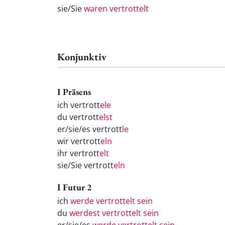
sie/Sie
waren vertrottelt
Konjunktiv
I Präsens
ich vertrott
ele
du vertrott
elst
er/sie/es vertrott
le
wir vertrott
eln
ihr vertrott
elt
sie/Sie vertrott
eln
I Futur 2
ich
werde vertrottelt sein
du
werdest vertrottelt sein