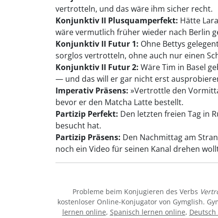
vertrotteln, und das wäre ihm sicher recht.
Konjunktiv II Plusquamperfekt:
Hätte Lara 
wäre vermutlich früher wieder nach Berlin g
Konjunktiv II Futur 1:
Ohne Bettys gelegen
sorglos vertrotteln, ohne auch nur einen Sc
Konjunktiv II Futur 2:
Wäre Tim in Basel geb
— und das will er gar nicht erst ausprobiere
Imperativ Präsens:
»Vertrottle den Vormitt
bevor er den Matcha Latte bestellt.
Partizip Perfekt:
Den letzten freien Tag in R
besucht hat.
Partizip Präsens:
Den Nachmittag am Strand d
noch ein Video für seinen Kanal drehen woll
Probleme beim Konjugieren des Verbs
Vertr
kostenloser Online-Konjugator von Gymglish. Gy
lernen online
,
Spanisch lernen online
,
Deutsch 