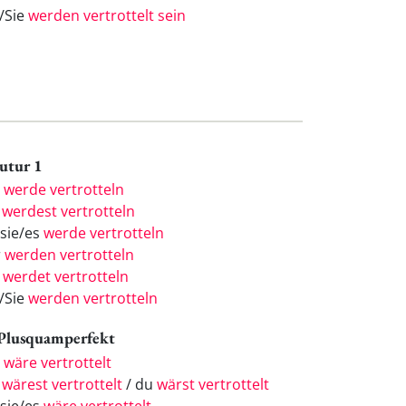
e/Sie
werden vertrottelt sein
Futur 1
h
werde vertrotteln
u
werdest vertrotteln
/sie/es
werde vertrotteln
r
werden vertrotteln
r
werdet vertrotteln
e/Sie
werden vertrotteln
 Plusquamperfekt
h
wäre vertrottelt
u
wärest vertrottelt
/ du
wärst vertrottelt