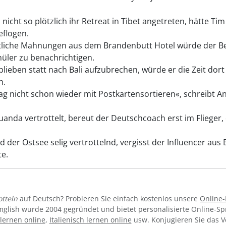
nicht so plötzlich ihr Retreat in Tibet angetreten, hätte Tim 
eflogen.
tliche Mahnungen aus dem Brandenbutt Hotel würde der Be
hüler zu benachrichtigen.
lieben statt nach Bali aufzubrechen, würde er die Zeit dort
n.
ag nicht schon wieder mit Postkartensortieren«, schreibt 
uanda vertrottelt, bereut der Deutschcoach erst im Flieger, 
er Ostsee selig vertrottelnd, vergisst der Influencer aus Be
te.
otteln
auf Deutsch? Probieren Sie einfach kostenlos unsere
Online
mglish wurde 2004 gegründet und bietet personalisierte Online-S
lernen online
,
Italienisch lernen online
usw. Konjugieren Sie das 