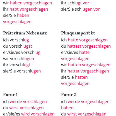
wir
haben vorgeschlagen
ihr schl
ugt vor
ihr
habt vorgeschlagen
sie/Sie schl
ugen vor
sie/Sie
haben
vorgeschlagen
Präteritum Nebensatz
Plusquamperfekt
ich vorschl
ug
ich
hatte vorgeschlagen
du vorschl
ugst
du
hattest vorgeschlagen
er/sie/es vorschl
ug
er/sie/es
hatte
wir vorschl
ugen
vorgeschlagen
ihr vorschl
ugt
wir
hatten vorgeschlagen
sie/Sie vorschl
ugen
ihr
hattet vorgeschlagen
sie/Sie
hatten
vorgeschlagen
Futur 1
Futur 2
ich
werde vorschlagen
ich
werde vorgeschlagen
du
wirst vorschlagen
haben
er/sie/es
wird vorschlagen
du
wirst vorgeschlagen