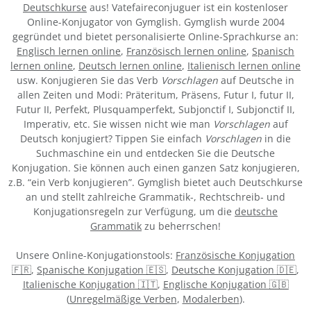
Deutschkurse
aus! Vatefaireconjuguer ist ein kostenloser
Online-Konjugator von Gymglish. Gymglish wurde 2004
gegründet und bietet personalisierte Online-Sprachkurse an:
Englisch lernen online
,
Französisch lernen online
,
Spanisch
lernen online
,
Deutsch lernen online
,
Italienisch lernen online
usw. Konjugieren Sie das Verb
Vorschlagen
auf Deutsche in
allen Zeiten und Modi: Präteritum, Präsens, Futur I, futur II,
Futur II, Perfekt, Plusquamperfekt, Subjonctif I, Subjonctif II,
Imperativ, etc. Sie wissen nicht wie man
Vorschlagen
auf
Deutsch konjugiert? Tippen Sie einfach
Vorschlagen
in die
Suchmaschine ein und entdecken Sie die Deutsche
Konjugation. Sie können auch einen ganzen Satz konjugieren,
z.B. “ein Verb konjugieren”. Gymglish bietet auch Deutschkurse
an und stellt zahlreiche Grammatik-, Rechtschreib- und
Konjugationsregeln zur Verfügung, um die
deutsche
Grammatik
zu beherrschen!
Unsere Online-Konjugationstools:
Französische Konjugation
🇫🇷
,
Spanische Konjugation 🇪🇸
,
Deutsche Konjugation 🇩🇪
,
Italienische Konjugation 🇮🇹
,
Englische Konjugation 🇬🇧
(
Unregelmäßige Verben
,
Modalerben
).