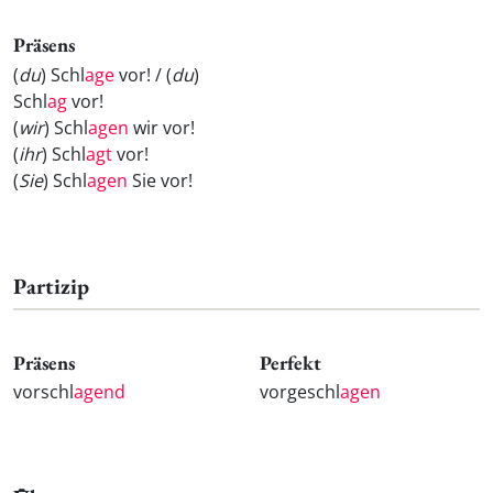
Präsens
(
du
) Schl
age
vor! / (
du
)
Schl
ag
vor!
(
wir
) Schl
agen
wir vor!
(
ihr
) Schl
agt
vor!
(
Sie
) Schl
agen
Sie vor!
Partizip
Präsens
Perfekt
vorschl
agend
vorgeschl
agen