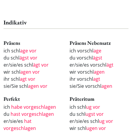
Indikativ
Präsens
Präsens Nebensatz
ich schl
age vor
ich vorschl
age
du schl
ägst vor
du vorschl
ägst
er/sie/es schl
ägt vor
er/sie/es vorschl
ägt
wir schl
agen vor
wir vorschl
agen
ihr schl
agt vor
ihr vorschl
agt
sie/Sie schl
agen vor
sie/Sie vorschl
agen
Perfekt
Präteritum
ich
habe vorgeschlagen
ich schl
ug vor
du
hast vorgeschlagen
du schl
ugst vor
er/sie/es
hat
er/sie/es schl
ug vor
vorgeschlagen
wir schl
ugen vor