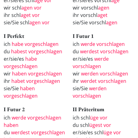
er/sie/es schl
age vor
er/sie/es vorschl
age
wir schl
agen vor
wir vorschl
agen
ihr schl
aget vor
ihr vorschl
aget
sie/Sie schl
agen vor
sie/Sie vorschl
agen
I Perfekt
I Futur 1
ich
habe vorgeschlagen
ich
werde vorschlagen
du
habest vorgeschlagen
du
werdest vorschlagen
er/sie/es
habe
er/sie/es
werde
vorgeschlagen
vorschlagen
wir
haben vorgeschlagen
wir
werden vorschlagen
ihr
habet vorgeschlagen
ihr
werdet vorschlagen
sie/Sie
haben
sie/Sie
werden
vorgeschlagen
vorschlagen
I Futur 2
II Präteritum
ich
werde vorgeschlagen
ich schl
üge vor
haben
du schl
ügest vor
du
werdest vorgeschlagen
er/sie/es schl
üge vor