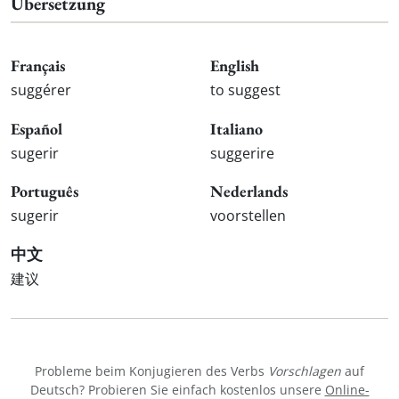
Übersetzung
Français
English
suggérer
to suggest
Español
Italiano
sugerir
suggerire
Português
Nederlands
sugerir
voorstellen
中文
建议
Probleme beim Konjugieren des Verbs
Vorschlagen
auf
Deutsch? Probieren Sie einfach kostenlos unsere
Online-