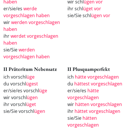
haben
wir schl
ügen vor
er/sie/es
werde
ihr schl
üget vor
vorgeschlagen haben
sie/Sie schl
ügen vor
wir
werden vorgeschlagen
haben
ihr
werdet vorgeschlagen
haben
sie/Sie
werden
vorgeschlagen haben
II Präteritum Nebensatz
II Plusquamperfekt
ich vorschl
üge
ich
hätte vorgeschlagen
du vorschl
ügest
du
hättest vorgeschlagen
er/sie/es vorschl
üge
er/sie/es
hätte
wir vorschl
ügen
vorgeschlagen
ihr vorschl
üget
wir
hätten vorgeschlagen
sie/Sie vorschl
ügen
ihr
hättet vorgeschlagen
sie/Sie
hätten
vorgeschlagen