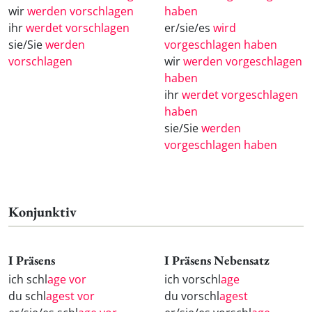
wir
werden vorschlagen
haben
ihr
werdet vorschlagen
er/sie/es
wird
sie/Sie
werden
vorgeschlagen haben
vorschlagen
wir
werden vorgeschlagen
haben
ihr
werdet vorgeschlagen
haben
sie/Sie
werden
vorgeschlagen haben
Konjunktiv
I Präsens
I Präsens Nebensatz
ich schl
age vor
ich vorschl
age
du schl
agest vor
du vorschl
agest