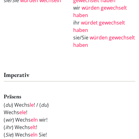
sie/Sie
würden wechseln
gewechselt haben
wir
würden gewechselt
haben
ihr
würdet gewechselt
haben
sie/Sie
würden gewechselt
haben
Imperativ
Präsens
(
du
) Wechs
le
! / (
du
)
Wechs
ele
!
(
wir
) Wechs
eln
wir!
(
ihr
) Wechs
elt
!
(
Sie
) Wechs
eln
Sie!