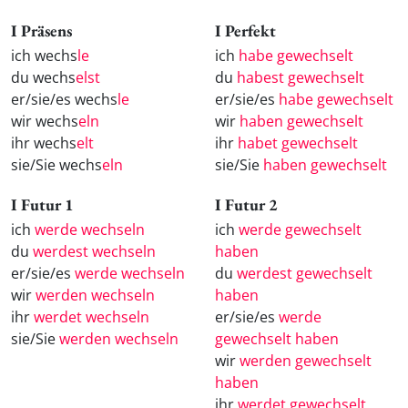
I Präsens
I Perfekt
ich wechs
le
ich
habe gewechselt
du wechs
elst
du
habest gewechselt
er/sie/es wechs
le
er/sie/es
habe gewechselt
wir wechs
eln
wir
haben gewechselt
ihr wechs
elt
ihr
habet gewechselt
sie/Sie wechs
eln
sie/Sie
haben gewechselt
I Futur 1
I Futur 2
ich
werde wechseln
ich
werde gewechselt
du
werdest wechseln
haben
er/sie/es
werde wechseln
du
werdest gewechselt
wir
werden wechseln
haben
ihr
werdet wechseln
er/sie/es
werde
sie/Sie
werden wechseln
gewechselt haben
wir
werden gewechselt
haben
ihr
werdet gewechselt