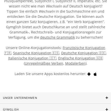
Plusquamperfekt, Subjonctif I, Subjonctif II, Imperativ, etc. Sie
wissen nicht wie man
Wechseln
auf Deutsch konjugiert?
Tippen Sie einfach
Wechseln
in die Suchmaschine ein und
entdecken Sie die Deutsche Konjugation. Sie können auch
einen ganzen Satz konjugieren, z.B. “ein Verb konjugieren”.
Gymglish bietet auch Deutschkurse an und stellt zahlreiche
Grammatik-, Rechtschreib- und Konjugationsregeln zur
Verfügung, um die
deutsche Grammatik
zu beherrschen!
Unsere Online-Konjugationstools:
Französische Konjugation
🇫🇷
,
Spanische Konjugation 🇪🇸
,
Deutsche Konjugation 🇩🇪
,
Italienische Konjugation 🇮🇹
,
Englische Konjugation 🇬🇧
(
Unregelmäßige Verben
,
Modalerben
).
Laden Sie unsere Apps kostenlos herunter:
UNSER UNTERNEHMEN
GYMGLISH