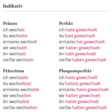
Indikativ
Präsens
Perfekt
ich wechs
le
ich
habe gewechselt
du wechs
elst
du
hast gewechselt
er/sie/es wechs
elt
er/sie/es
hat gewechselt
wir wechs
eln
wir
haben gewechselt
ihr wechs
elt
ihr
habt gewechselt
sie/Sie wechs
eln
sie/Sie
haben gewechselt
Präteritum
Plusquamperfekt
ich wechs
elte
ich
hatte gewechselt
du wechs
eltest
du
hattest gewechselt
er/sie/es wechs
elte
er/sie/es
hatte gewechselt
wir wechs
elten
wir
hatten gewechselt
ihr wechs
eltet
ihr
hattet gewechselt
sie/Sie wechs
elten
sie/Sie
hatten gewechselt