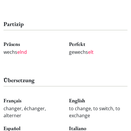
Partizip
Präsens
Perfekt
wechs
elnd
gewechs
elt
Übersetzung
Français
English
changer, échanger,
to change, to switch, to
alterner
exchange
Español
Italiano