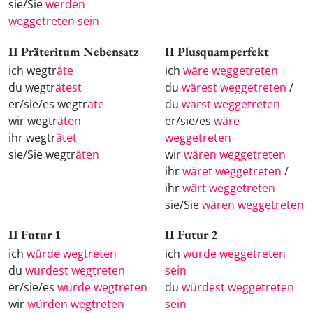
sie/Sie
werden
weggetreten sein
II Präteritum Nebensatz
II Plusquamperfekt
ich wegtr
äte
ich
wäre weggetreten
du wegtr
ätest
du
wärest weggetreten
/
er/sie/es wegtr
äte
du
wärst weggetreten
wir wegtr
äten
er/sie/es
wäre
ihr wegtr
ätet
weggetreten
sie/Sie wegtr
äten
wir
wären weggetreten
ihr
wäret weggetreten
/
ihr
wärt weggetreten
sie/Sie
wären weggetreten
II Futur 1
II Futur 2
ich
würde wegtreten
ich
würde weggetreten
du
würdest wegtreten
sein
er/sie/es
würde wegtreten
du
würdest weggetreten
wir
würden wegtreten
sein