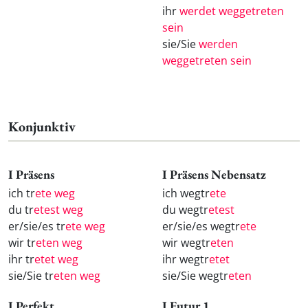
ihr
werdet weggetreten
sein
sie/Sie
werden
weggetreten sein
Konjunktiv
I Präsens
I Präsens Nebensatz
ich tr
ete weg
ich wegtr
ete
du tr
etest weg
du wegtr
etest
er/sie/es tr
ete weg
er/sie/es wegtr
ete
wir tr
eten weg
wir wegtr
eten
ihr tr
etet weg
ihr wegtr
etet
sie/Sie tr
eten weg
sie/Sie wegtr
eten
I Perfekt
I Futur 1