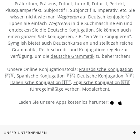
Präteritum, Präsens, Futur I, futur II, Futur II, Perfekt,
Plusquamperfekt, Subjonctif I, Subjonctif II, Imperativ, etc. Sie
wissen nicht wie man
Wegtreten
auf Deutsch konjugiert?
Tippen Sie einfach
Wegtreten
in die Suchmaschine ein und
entdecken Sie die Deutsche Konjugation. Sie können auch
einen ganzen Satz konjugieren, z.B. “ein Verb konjugieren”.
Gymglish bietet auch Deutschkurse an und stellt zahlreiche
Grammatik-, Rechtschreib- und Konjugationsregeln zur
Verfügung, um die
deutsche Grammatik
zu beherrschen!
Unsere Online-Konjugationstools:
Französische Konjugation
🇫🇷
,
Spanische Konjugation 🇪🇸
,
Deutsche Konjugation 🇩🇪
,
Italienische Konjugation 🇮🇹
,
Englische Konjugation 🇬🇧
(
Unregelmäßige Verben
,
Modalerben
).
Laden Sie unsere Apps kostenlos herunter:
UNSER UNTERNEHMEN