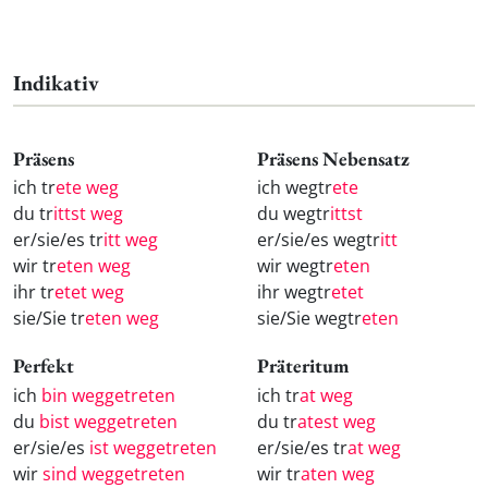
Indikativ
Präsens
Präsens Nebensatz
ich tr
ete weg
ich wegtr
ete
du tr
ittst weg
du wegtr
ittst
er/sie/es tr
itt weg
er/sie/es wegtr
itt
wir tr
eten weg
wir wegtr
eten
ihr tr
etet weg
ihr wegtr
etet
sie/Sie tr
eten weg
sie/Sie wegtr
eten
Perfekt
Präteritum
ich
bin weggetreten
ich tr
at weg
du
bist weggetreten
du tr
atest weg
er/sie/es
ist weggetreten
er/sie/es tr
at weg
wir
sind weggetreten
wir tr
aten weg