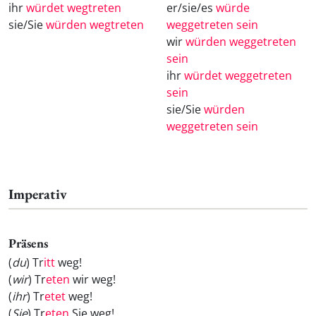
ihr
würdet wegtreten
er/sie/es
würde
sie/Sie
würden wegtreten
weggetreten sein
wir
würden weggetreten
sein
ihr
würdet weggetreten
sein
sie/Sie
würden
weggetreten sein
Imperativ
Präsens
(
du
) Tr
itt
weg!
(
wir
) Tr
eten
wir weg!
(
ihr
) Tr
etet
weg!
(
Sie
) Tr
eten
Sie weg!