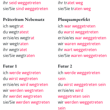
ihr
seid weggetreten
ihr tr
atet weg
sie/Sie
sind weggetreten
sie/Sie tr
aten weg
Präteritum Nebensatz
Plusquamperfekt
ich wegtr
at
ich
war weggetreten
du wegtr
atest
du
warst weggetreten
er/sie/es wegtr
at
er/sie/es
war weggetreten
wir wegtr
aten
wir
waren weggetreten
ihr wegtr
atet
ihr
wart weggetreten
sie/Sie wegtr
aten
sie/Sie
waren weggetreten
Futur 1
Futur 2
ich
werde wegtreten
ich
werde weggetreten
du
wirst wegtreten
sein
er/sie/es
wird wegtreten
du
wirst weggetreten sein
wir
werden wegtreten
er/sie/es
wird
ihr
werdet wegtreten
weggetreten sein
sie/Sie
werden wegtreten
wir
werden weggetreten
sein