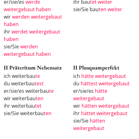
er/sie/es
werde
ihr bau
tet weiter
weitergebaut haben
sie/Sie bau
ten weiter
wir
werden weitergebaut
haben
ihr
werdet weitergebaut
haben
sie/Sie
werden
weitergebaut haben
II Präteritum Nebensatz
II Plusquamperfekt
ich weiterbau
te
ich
hätte weitergebaut
du weiterbau
test
du
hättest weitergebaut
er/sie/es weiterbau
te
er/sie/es
hätte
wir weiterbau
ten
weitergebaut
ihr weiterbau
tet
wir
hätten weitergebaut
sie/Sie weiterbau
ten
ihr
hättet weitergebaut
sie/Sie
hätten
weitergebaut