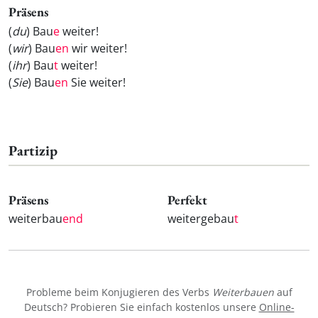
Präsens
(
du
) Bau
e
weiter!
(
wir
) Bau
en
wir weiter!
(
ihr
) Bau
t
weiter!
(
Sie
) Bau
en
Sie weiter!
Partizip
Präsens
Perfekt
weiterbau
end
weitergebau
t
Probleme beim Konjugieren des Verbs
Weiterbauen
auf
Deutsch? Probieren Sie einfach kostenlos unsere
Online-