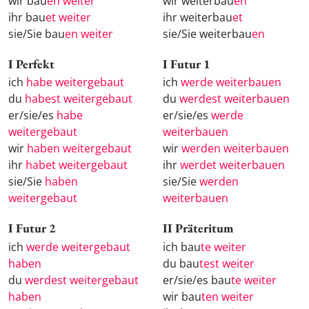
wir bau
en weiter
wir weiterbau
en
ihr bau
et weiter
ihr weiterbau
et
sie/Sie bau
en weiter
sie/Sie weiterbau
en
I Perfekt
I Futur 1
ich
habe weitergebaut
ich
werde weiterbauen
du
habest weitergebaut
du
werdest weiterbauen
er/sie/es
habe
er/sie/es
werde
weitergebaut
weiterbauen
wir
haben weitergebaut
wir
werden weiterbauen
ihr
habet weitergebaut
ihr
werdet weiterbauen
sie/Sie
haben
sie/Sie
werden
weitergebaut
weiterbauen
I Futur 2
II Präteritum
ich
werde weitergebaut
ich bau
te weiter
haben
du bau
test weiter
du
werdest weitergebaut
er/sie/es bau
te weiter
haben
wir bau
ten weiter