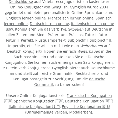
Deutschkurse
aus! Vatefaireconjuguer ist ein kostenloser
Online-Konjugator von Gymglish. Gymglish wurde 2004
gegründet und bietet personalisierte Online-Sprachkurse an:
Englisch lernen online
,
Französisch lernen online
,
Spanisch
lernen online
,
Deutsch lernen online
,
Italienisch lernen online
usw. Konjugieren Sie das Verb
Weiterbauen
auf Deutsche in
allen Zeiten und Modi: Präteritum, Präsens, Futur I, futur II,
Futur II, Perfekt, Plusquamperfekt, Subjonctif I, Subjonctif II,
Imperativ, etc. Sie wissen nicht wie man
Weiterbauen
auf
Deutsch konjugiert? Tippen Sie einfach
Weiterbauen
in die
Suchmaschine ein und entdecken Sie die Deutsche
Konjugation. Sie können auch einen ganzen Satz konjugieren,
z.B. “ein Verb konjugieren”. Gymglish bietet auch Deutschkurse
an und stellt zahlreiche Grammatik-, Rechtschreib- und
Konjugationsregeln zur Verfügung, um die
deutsche
Grammatik
zu beherrschen!
Unsere Online-Konjugationstools:
Französische Konjugation
🇫🇷
,
Spanische Konjugation 🇪🇸
,
Deutsche Konjugation 🇩🇪
,
Italienische Konjugation 🇮🇹
,
Englische Konjugation 🇬🇧
(
Unregelmäßige Verben
,
Modalerben
).