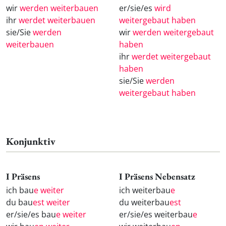
wir
werden weiterbauen
er/sie/es
wird
ihr
werdet weiterbauen
weitergebaut haben
sie/Sie
werden
wir
werden weitergebaut
weiterbauen
haben
ihr
werdet weitergebaut
haben
sie/Sie
werden
weitergebaut haben
Konjunktiv
I Präsens
I Präsens Nebensatz
ich bau
e weiter
ich weiterbau
e
du bau
est weiter
du weiterbau
est
er/sie/es bau
e weiter
er/sie/es weiterbau
e