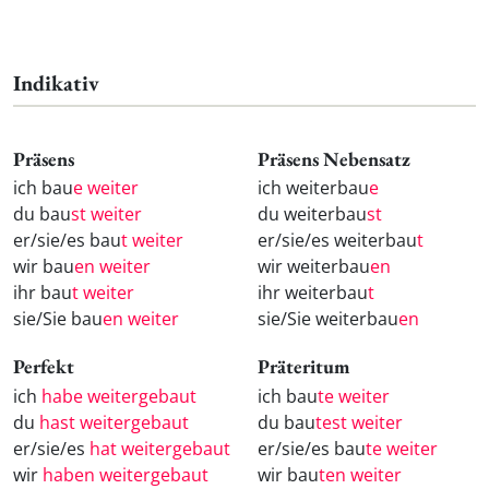
Indikativ
Präsens
Präsens Nebensatz
ich bau
e weiter
ich weiterbau
e
du bau
st weiter
du weiterbau
st
er/sie/es bau
t weiter
er/sie/es weiterbau
t
wir bau
en weiter
wir weiterbau
en
ihr bau
t weiter
ihr weiterbau
t
sie/Sie bau
en weiter
sie/Sie weiterbau
en
Perfekt
Präteritum
ich
habe weitergebaut
ich bau
te weiter
du
hast weitergebaut
du bau
test weiter
er/sie/es
hat weitergebaut
er/sie/es bau
te weiter
wir
haben weitergebaut
wir bau
ten weiter