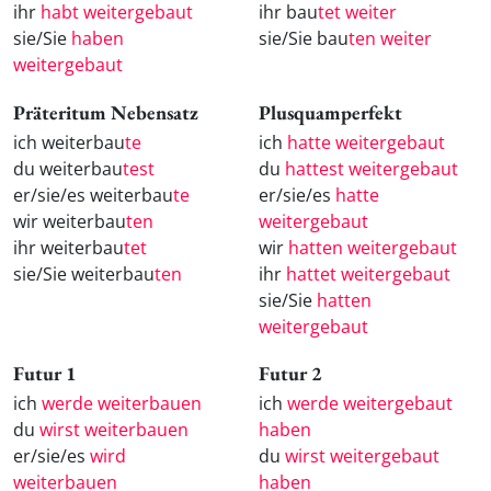
ihr
habt weitergebaut
ihr bau
tet weiter
sie/Sie
haben
sie/Sie bau
ten weiter
weitergebaut
Präteritum Nebensatz
Plusquamperfekt
ich weiterbau
te
ich
hatte weitergebaut
du weiterbau
test
du
hattest weitergebaut
er/sie/es weiterbau
te
er/sie/es
hatte
wir weiterbau
ten
weitergebaut
ihr weiterbau
tet
wir
hatten weitergebaut
sie/Sie weiterbau
ten
ihr
hattet weitergebaut
sie/Sie
hatten
weitergebaut
Futur 1
Futur 2
ich
werde weiterbauen
ich
werde weitergebaut
du
wirst weiterbauen
haben
er/sie/es
wird
du
wirst weitergebaut
weiterbauen
haben