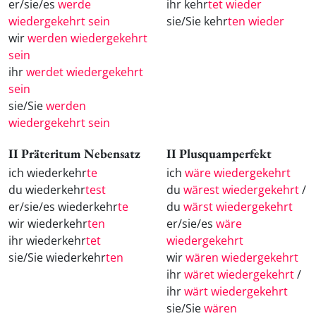
er/sie/es
werde
ihr kehr
tet wieder
wiedergekehrt sein
sie/Sie kehr
ten wieder
wir
werden wiedergekehrt
sein
ihr
werdet wiedergekehrt
sein
sie/Sie
werden
wiedergekehrt sein
II Präteritum Nebensatz
II Plusquamperfekt
ich wiederkehr
te
ich
wäre wiedergekehrt
du wiederkehr
test
du
wärest wiedergekehrt
/
er/sie/es wiederkehr
te
du
wärst wiedergekehrt
wir wiederkehr
ten
er/sie/es
wäre
ihr wiederkehr
tet
wiedergekehrt
sie/Sie wiederkehr
ten
wir
wären wiedergekehrt
ihr
wäret wiedergekehrt
/
ihr
wärt wiedergekehrt
sie/Sie
wären