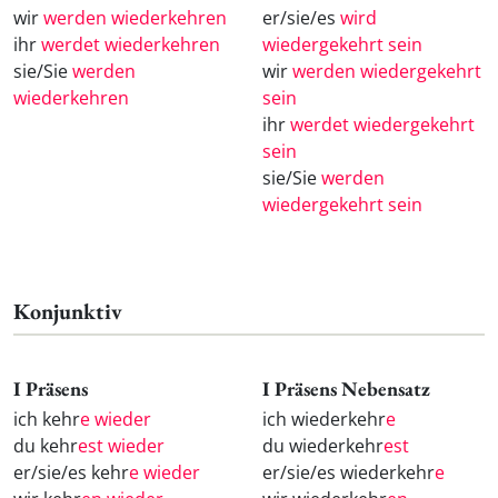
wir
werden wiederkehren
er/sie/es
wird
ihr
werdet wiederkehren
wiedergekehrt sein
sie/Sie
werden
wir
werden wiedergekehrt
wiederkehren
sein
ihr
werdet wiedergekehrt
sein
sie/Sie
werden
wiedergekehrt sein
Konjunktiv
I Präsens
I Präsens Nebensatz
ich kehr
e wieder
ich wiederkehr
e
du kehr
est wieder
du wiederkehr
est
er/sie/es kehr
e wieder
er/sie/es wiederkehr
e