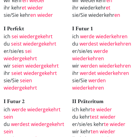
wir kehr
en wieder
wir wiederkehr
en
ihr kehr
et wieder
ihr wiederkehr
et
sie/Sie kehr
en wieder
sie/Sie wiederkehr
en
I Perfekt
I Futur 1
ich
sei wiedergekehrt
ich
werde wiederkehren
du
seist wiedergekehrt
du
werdest wiederkehren
er/sie/es
sei
er/sie/es
werde
wiedergekehrt
wiederkehren
wir
seien wiedergekehrt
wir
werden wiederkehren
ihr
seiet wiedergekehrt
ihr
werdet wiederkehren
sie/Sie
seien
sie/Sie
werden
wiedergekehrt
wiederkehren
I Futur 2
II Präteritum
ich
werde wiedergekehrt
ich kehr
te wieder
sein
du kehr
test wieder
du
werdest wiedergekehrt
er/sie/es kehr
te wieder
sein
wir kehr
ten wieder