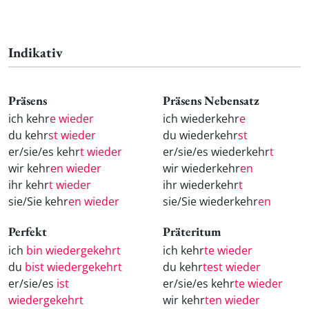
Indikativ
Präsens
Präsens Nebensatz
ich kehr
e wieder
ich wiederkehr
e
du kehr
st wieder
du wiederkehr
st
er/sie/es kehr
t wieder
er/sie/es wiederkehr
t
wir kehr
en wieder
wir wiederkehr
en
ihr kehr
t wieder
ihr wiederkehr
t
sie/Sie kehr
en wieder
sie/Sie wiederkehr
en
Perfekt
Präteritum
ich
bin wiedergekehrt
ich kehr
te wieder
du
bist wiedergekehrt
du kehr
test wieder
er/sie/es
ist
er/sie/es kehr
te wieder
wiedergekehrt
wir kehr
ten wieder