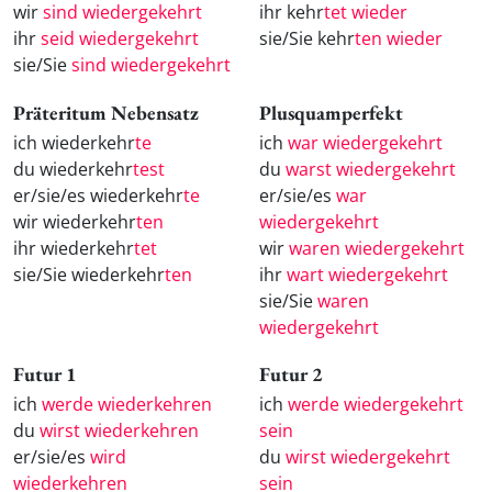
wir
sind wiedergekehrt
ihr kehr
tet wieder
ihr
seid wiedergekehrt
sie/Sie kehr
ten wieder
sie/Sie
sind wiedergekehrt
Präteritum Nebensatz
Plusquamperfekt
ich wiederkehr
te
ich
war wiedergekehrt
du wiederkehr
test
du
warst wiedergekehrt
er/sie/es wiederkehr
te
er/sie/es
war
wir wiederkehr
ten
wiedergekehrt
ihr wiederkehr
tet
wir
waren wiedergekehrt
sie/Sie wiederkehr
ten
ihr
wart wiedergekehrt
sie/Sie
waren
wiedergekehrt
Futur 1
Futur 2
ich
werde wiederkehren
ich
werde wiedergekehrt
du
wirst wiederkehren
sein
er/sie/es
wird
du
wirst wiedergekehrt
wiederkehren
sein