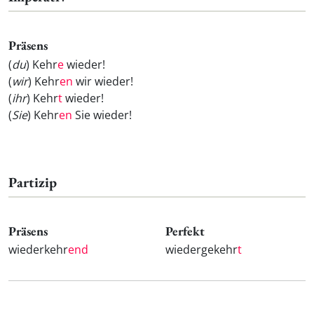
Präsens
(
du
) Kehr
e
wieder!
(
wir
) Kehr
en
wir wieder!
(
ihr
) Kehr
t
wieder!
(
Sie
) Kehr
en
Sie wieder!
Partizip
Präsens
Perfekt
wiederkehr
end
wiedergekehr
t