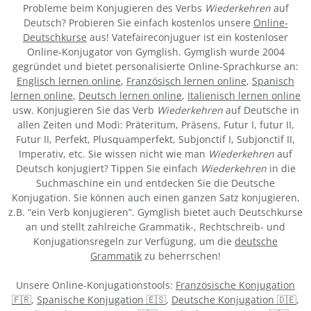
Probleme beim Konjugieren des Verbs
Wiederkehren
auf
Deutsch? Probieren Sie einfach kostenlos unsere
Online-
Deutschkurse
aus! Vatefaireconjuguer ist ein kostenloser
Online-Konjugator von Gymglish. Gymglish wurde 2004
gegründet und bietet personalisierte Online-Sprachkurse an:
Englisch lernen online
,
Französisch lernen online
,
Spanisch
lernen online
,
Deutsch lernen online
,
Italienisch lernen online
usw. Konjugieren Sie das Verb
Wiederkehren
auf Deutsche in
allen Zeiten und Modi: Präteritum, Präsens, Futur I, futur II,
Futur II, Perfekt, Plusquamperfekt, Subjonctif I, Subjonctif II,
Imperativ, etc. Sie wissen nicht wie man
Wiederkehren
auf
Deutsch konjugiert? Tippen Sie einfach
Wiederkehren
in die
Suchmaschine ein und entdecken Sie die Deutsche
Konjugation. Sie können auch einen ganzen Satz konjugieren,
z.B. “ein Verb konjugieren”. Gymglish bietet auch Deutschkurse
an und stellt zahlreiche Grammatik-, Rechtschreib- und
Konjugationsregeln zur Verfügung, um die
deutsche
Grammatik
zu beherrschen!
Unsere Online-Konjugationstools:
Französische Konjugation
🇫🇷
,
Spanische Konjugation 🇪🇸
,
Deutsche Konjugation 🇩🇪
,