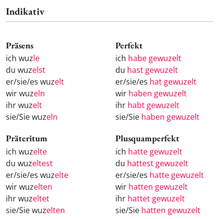
Indikativ
Präsens
Perfekt
ich wuz
le
ich
habe gewuzelt
du wuz
elst
du
hast gewuzelt
er/sie/es wuz
elt
er/sie/es
hat gewuzelt
wir wuz
eln
wir
haben gewuzelt
ihr wuz
elt
ihr
habt gewuzelt
sie/Sie wuz
eln
sie/Sie
haben gewuzelt
Präteritum
Plusquamperfekt
ich wuz
elte
ich
hatte gewuzelt
du wuz
eltest
du
hattest gewuzelt
er/sie/es wuz
elte
er/sie/es
hatte gewuzelt
wir wuz
elten
wir
hatten gewuzelt
ihr wuz
eltet
ihr
hattet gewuzelt
sie/Sie wuz
elten
sie/Sie
hatten gewuzelt