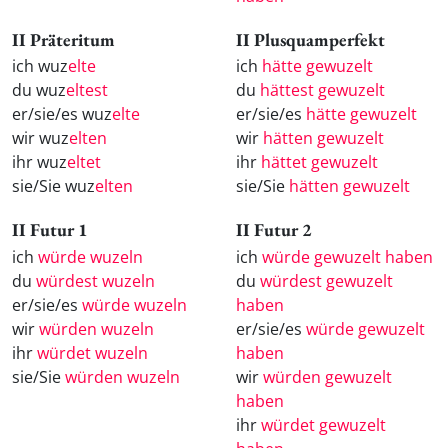
II Präteritum
II Plusquamperfekt
ich wuz
elte
ich
hätte gewuzelt
du wuz
eltest
du
hättest gewuzelt
er/sie/es wuz
elte
er/sie/es
hätte gewuzelt
wir wuz
elten
wir
hätten gewuzelt
ihr wuz
eltet
ihr
hättet gewuzelt
sie/Sie wuz
elten
sie/Sie
hätten gewuzelt
II Futur 1
II Futur 2
ich
würde wuzeln
ich
würde gewuzelt haben
du
würdest wuzeln
du
würdest gewuzelt
er/sie/es
würde wuzeln
haben
wir
würden wuzeln
er/sie/es
würde gewuzelt
ihr
würdet wuzeln
haben
sie/Sie
würden wuzeln
wir
würden gewuzelt
haben
ihr
würdet gewuzelt