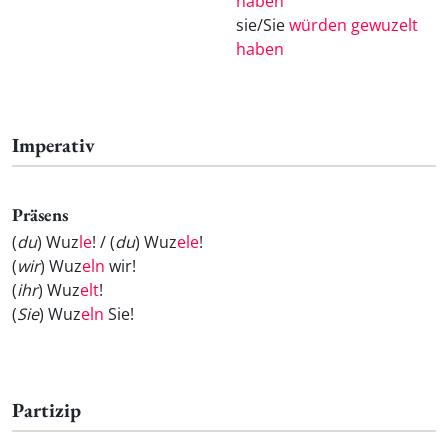
haben
sie/Sie
würden gewuzelt
haben
Imperativ
Präsens
(
du
) Wuz
le
! / (
du
) Wuz
ele
!
(
wir
) Wuz
eln
wir!
(
ihr
) Wuz
elt
!
(
Sie
) Wuz
eln
Sie!
Partizip