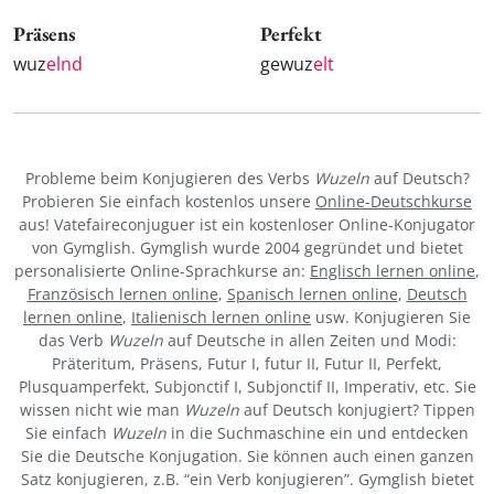
Präsens
Perfekt
wuz
elnd
gewuz
elt
Probleme beim Konjugieren des Verbs
Wuzeln
auf Deutsch?
Probieren Sie einfach kostenlos unsere
Online-Deutschkurse
aus! Vatefaireconjuguer ist ein kostenloser Online-Konjugator
von Gymglish. Gymglish wurde 2004 gegründet und bietet
personalisierte Online-Sprachkurse an:
Englisch lernen online
,
Französisch lernen online
,
Spanisch lernen online
,
Deutsch
lernen online
,
Italienisch lernen online
usw. Konjugieren Sie
das Verb
Wuzeln
auf Deutsche in allen Zeiten und Modi:
Präteritum, Präsens, Futur I, futur II, Futur II, Perfekt,
Plusquamperfekt, Subjonctif I, Subjonctif II, Imperativ, etc. Sie
wissen nicht wie man
Wuzeln
auf Deutsch konjugiert? Tippen
Sie einfach
Wuzeln
in die Suchmaschine ein und entdecken
Sie die Deutsche Konjugation. Sie können auch einen ganzen
Satz konjugieren, z.B. “ein Verb konjugieren”. Gymglish bietet