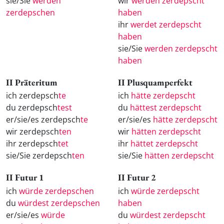
sie/Sie
werden
wir
werden zerdepscht
zerdepschen
haben
ihr
werdet zerdepscht
haben
sie/Sie
werden zerdepscht
haben
II Präteritum
II Plusquamperfekt
ich zerdepsch
te
ich
hätte zerdepscht
du zerdepsch
test
du
hättest zerdepscht
er/sie/es zerdepsch
te
er/sie/es
hätte zerdepscht
wir zerdepsch
ten
wir
hätten zerdepscht
ihr zerdepsch
tet
ihr
hättet zerdepscht
sie/Sie zerdepsch
ten
sie/Sie
hätten zerdepscht
II Futur 1
II Futur 2
ich
würde zerdepschen
ich
würde zerdepscht
du
würdest zerdepschen
haben
er/sie/es
würde
du
würdest zerdepscht