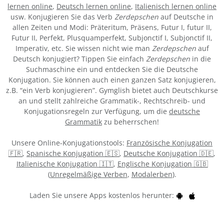
lernen online
,
Deutsch lernen online
,
Italienisch lernen online
usw. Konjugieren Sie das Verb
Zerdepschen
auf Deutsche in
allen Zeiten und Modi: Präteritum, Präsens, Futur I, futur II,
Futur II, Perfekt, Plusquamperfekt, Subjonctif I, Subjonctif II,
Imperativ, etc. Sie wissen nicht wie man
Zerdepschen
auf
Deutsch konjugiert? Tippen Sie einfach
Zerdepschen
in die
Suchmaschine ein und entdecken Sie die Deutsche
Konjugation. Sie können auch einen ganzen Satz konjugieren,
z.B. “ein Verb konjugieren”. Gymglish bietet auch Deutschkurse
an und stellt zahlreiche Grammatik-, Rechtschreib- und
Konjugationsregeln zur Verfügung, um die
deutsche
Grammatik
zu beherrschen!
Unsere Online-Konjugationstools:
Französische Konjugation
🇫🇷
,
Spanische Konjugation 🇪🇸
,
Deutsche Konjugation 🇩🇪
,
Italienische Konjugation 🇮🇹
,
Englische Konjugation 🇬🇧
(
Unregelmäßige Verben
,
Modalerben
).
Laden Sie unsere Apps kostenlos herunter: