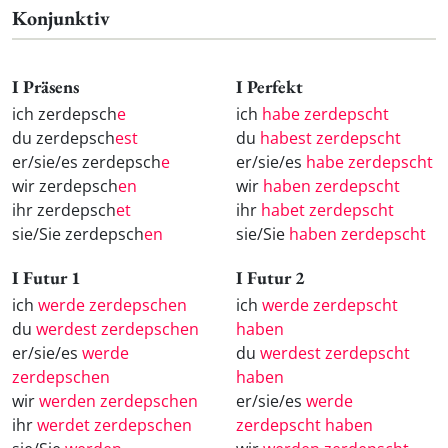
Konjunktiv
I Präsens
I Perfekt
ich zerdepsch
e
ich
habe zerdepscht
du zerdepsch
est
du
habest zerdepscht
er/sie/es zerdepsch
e
er/sie/es
habe zerdepscht
wir zerdepsch
en
wir
haben zerdepscht
ihr zerdepsch
et
ihr
habet zerdepscht
sie/Sie zerdepsch
en
sie/Sie
haben zerdepscht
I Futur 1
I Futur 2
ich
werde zerdepschen
ich
werde zerdepscht
du
werdest zerdepschen
haben
er/sie/es
werde
du
werdest zerdepscht
zerdepschen
haben
wir
werden zerdepschen
er/sie/es
werde
ihr
werdet zerdepschen
zerdepscht haben