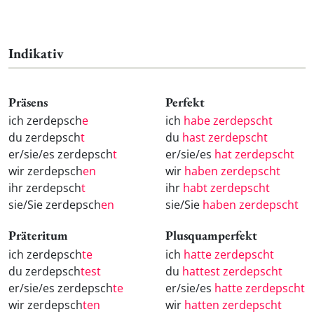
Indikativ
Präsens
Perfekt
ich zerdepsch
e
ich
habe zerdepscht
du zerdepsch
t
du
hast zerdepscht
er/sie/es zerdepsch
t
er/sie/es
hat zerdepscht
wir zerdepsch
en
wir
haben zerdepscht
ihr zerdepsch
t
ihr
habt zerdepscht
sie/Sie zerdepsch
en
sie/Sie
haben zerdepscht
Präteritum
Plusquamperfekt
ich zerdepsch
te
ich
hatte zerdepscht
du zerdepsch
test
du
hattest zerdepscht
er/sie/es zerdepsch
te
er/sie/es
hatte zerdepscht
wir zerdepsch
ten
wir
hatten zerdepscht