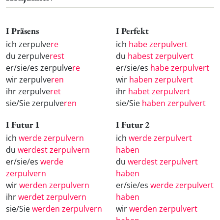
I Präsens
I Perfekt
ich zerpulve
re
ich
habe zerpulvert
du zerpulve
rest
du
habest zerpulvert
er/sie/es zerpulve
re
er/sie/es
habe zerpulvert
wir zerpulve
ren
wir
haben zerpulvert
ihr zerpulve
ret
ihr
habet zerpulvert
sie/Sie zerpulve
ren
sie/Sie
haben zerpulvert
I Futur 1
I Futur 2
ich
werde zerpulvern
ich
werde zerpulvert
du
werdest zerpulvern
haben
er/sie/es
werde
du
werdest zerpulvert
zerpulvern
haben
wir
werden zerpulvern
er/sie/es
werde zerpulvert
ihr
werdet zerpulvern
haben
sie/Sie
werden zerpulvern
wir
werden zerpulvert