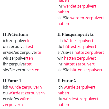
haben
ihr
werdet zerpulvert
haben
sie/Sie
werden zerpulvert
haben
II Präteritum
II Plusquamperfekt
ich zerpulve
rte
ich
hätte zerpulvert
du zerpulve
rtest
du
hättest zerpulvert
er/sie/es zerpulve
rte
er/sie/es
hätte zerpulvert
wir zerpulve
rten
wir
hätten zerpulvert
ihr zerpulve
rtet
ihr
hättet zerpulvert
sie/Sie zerpulve
rten
sie/Sie
hätten zerpulvert
II Futur 1
II Futur 2
ich
würde zerpulvern
ich
würde zerpulvert
du
würdest zerpulvern
haben
er/sie/es
würde
du
würdest zerpulvert
zerpulvern
haben