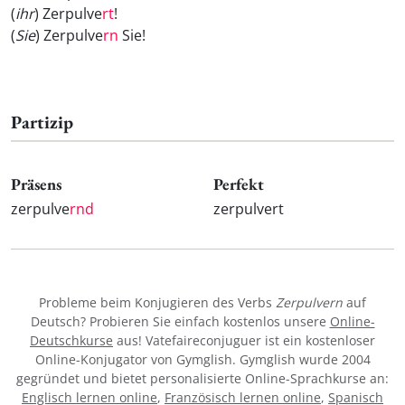
(
ihr
) Zerpulve
rt
!
(
Sie
) Zerpulve
rn
Sie!
Partizip
Präsens
Perfekt
zerpulve
rnd
zerpulvert
Probleme beim Konjugieren des Verbs
Zerpulvern
auf
Deutsch? Probieren Sie einfach kostenlos unsere
Online-
Deutschkurse
aus! Vatefaireconjuguer ist ein kostenloser
Online-Konjugator von Gymglish. Gymglish wurde 2004
gegründet und bietet personalisierte Online-Sprachkurse an:
Englisch lernen online
,
Französisch lernen online
,
Spanisch