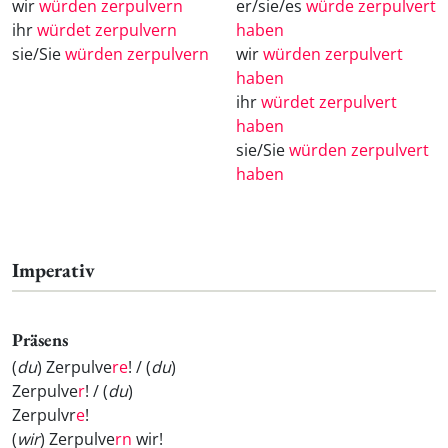
wir
würden zerpulvern
er/sie/es
würde zerpulvert
ihr
würdet zerpulvern
haben
sie/Sie
würden zerpulvern
wir
würden zerpulvert
haben
ihr
würdet zerpulvert
haben
sie/Sie
würden zerpulvert
haben
Imperativ
Präsens
(
du
) Zerpulve
re
! / (
du
)
Zerpulve
r
! / (
du
)
Zerpulvr
e
!
(
wir
) Zerpulve
rn
wir!