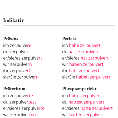
Indikativ
Präsens
Perfekt
ich zerpulve
re
ich
habe zerpulvert
du zerpulve
rst
du
hast zerpulvert
er/sie/es zerpulve
rt
er/sie/es
hat zerpulvert
wir zerpulve
rn
wir
haben zerpulvert
ihr zerpulve
rt
ihr
habt zerpulvert
sie/Sie zerpulve
rn
sie/Sie
haben zerpulvert
Präteritum
Plusquamperfekt
ich zerpulve
rte
ich
hatte zerpulvert
du zerpulve
rtest
du
hattest zerpulvert
er/sie/es zerpulve
rte
er/sie/es
hatte zerpulvert
wir zerpulve
rten
wir
hatten zerpulvert