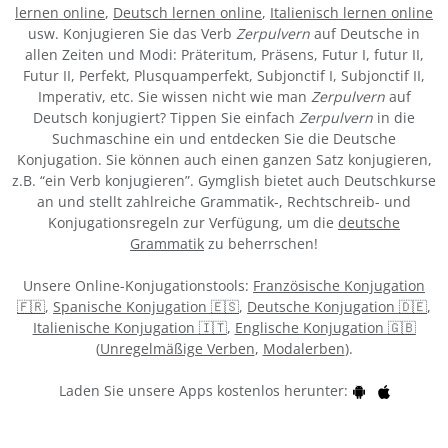
lernen online
,
Deutsch lernen online
,
Italienisch lernen online
usw. Konjugieren Sie das Verb
Zerpulvern
auf Deutsche in
allen Zeiten und Modi: Präteritum, Präsens, Futur I, futur II,
Futur II, Perfekt, Plusquamperfekt, Subjonctif I, Subjonctif II,
Imperativ, etc. Sie wissen nicht wie man
Zerpulvern
auf
Deutsch konjugiert? Tippen Sie einfach
Zerpulvern
in die
Suchmaschine ein und entdecken Sie die Deutsche
Konjugation. Sie können auch einen ganzen Satz konjugieren,
z.B. “ein Verb konjugieren”. Gymglish bietet auch Deutschkurse
an und stellt zahlreiche Grammatik-, Rechtschreib- und
Konjugationsregeln zur Verfügung, um die
deutsche
Grammatik
zu beherrschen!
Unsere Online-Konjugationstools:
Französische Konjugation
🇫🇷
,
Spanische Konjugation 🇪🇸
,
Deutsche Konjugation 🇩🇪
,
Italienische Konjugation 🇮🇹
,
Englische Konjugation 🇬🇧
(
Unregelmäßige Verben
,
Modalerben
).
Laden Sie unsere Apps kostenlos herunter: