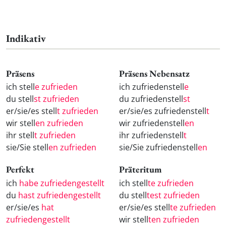
Indikativ
Präsens
Präsens Nebensatz
ich stell
e zufrieden
ich zufriedenstell
e
du stell
st zufrieden
du zufriedenstell
st
er/sie/es stell
t zufrieden
er/sie/es zufriedenstell
t
wir stell
en zufrieden
wir zufriedenstell
en
ihr stell
t zufrieden
ihr zufriedenstell
t
sie/Sie stell
en zufrieden
sie/Sie zufriedenstell
en
Perfekt
Präteritum
ich
habe zufriedengestellt
ich stell
te zufrieden
du
hast zufriedengestellt
du stell
test zufrieden
er/sie/es
hat
er/sie/es stell
te zufrieden
zufriedengestellt
wir stell
ten zufrieden