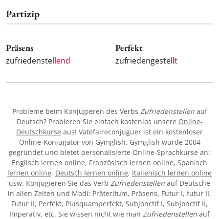
Partizip
Präsens
Perfekt
zufriedenstell
end
zufriedengestell
t
Probleme beim Konjugieren des Verbs
Zufriedenstellen
auf
Deutsch? Probieren Sie einfach kostenlos unsere
Online-
Deutschkurse
aus! Vatefaireconjuguer ist ein kostenloser
Online-Konjugator von Gymglish. Gymglish wurde 2004
gegründet und bietet personalisierte Online-Sprachkurse an:
Englisch lernen online
,
Französisch lernen online
,
Spanisch
lernen online
,
Deutsch lernen online
,
Italienisch lernen online
usw. Konjugieren Sie das Verb
Zufriedenstellen
auf Deutsche
in allen Zeiten und Modi: Präteritum, Präsens, Futur I, futur II,
Futur II, Perfekt, Plusquamperfekt, Subjonctif I, Subjonctif II,
Imperativ, etc. Sie wissen nicht wie man
Zufriedenstellen
auf