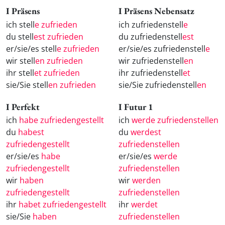
I Präsens
I Präsens Nebensatz
ich stell
e zufrieden
ich zufriedenstell
e
du stell
est zufrieden
du zufriedenstell
est
er/sie/es stell
e zufrieden
er/sie/es zufriedenstell
e
wir stell
en zufrieden
wir zufriedenstell
en
ihr stell
et zufrieden
ihr zufriedenstell
et
sie/Sie stell
en zufrieden
sie/Sie zufriedenstell
en
I Perfekt
I Futur 1
ich
habe zufriedengestellt
ich
werde zufriedenstellen
du
habest
du
werdest
zufriedengestellt
zufriedenstellen
er/sie/es
habe
er/sie/es
werde
zufriedengestellt
zufriedenstellen
wir
haben
wir
werden
zufriedengestellt
zufriedenstellen
ihr
habet zufriedengestellt
ihr
werdet
sie/Sie
haben
zufriedenstellen