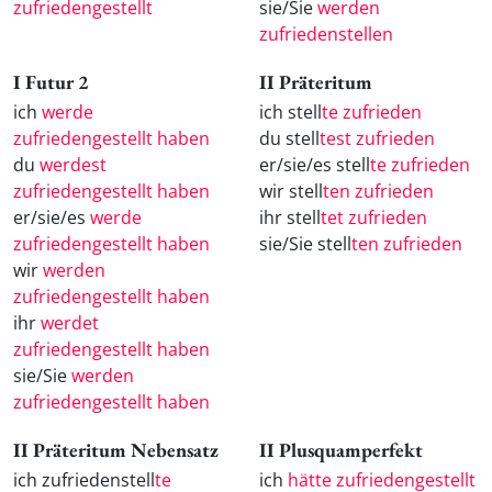
zufriedengestellt
sie/Sie
werden
zufriedenstellen
I Futur 2
II Präteritum
ich
werde
ich stell
te zufrieden
zufriedengestellt haben
du stell
test zufrieden
du
werdest
er/sie/es stell
te zufrieden
zufriedengestellt haben
wir stell
ten zufrieden
er/sie/es
werde
ihr stell
tet zufrieden
zufriedengestellt haben
sie/Sie stell
ten zufrieden
wir
werden
zufriedengestellt haben
ihr
werdet
zufriedengestellt haben
sie/Sie
werden
zufriedengestellt haben
II Präteritum Nebensatz
II Plusquamperfekt
ich zufriedenstell
te
ich
hätte zufriedengestellt