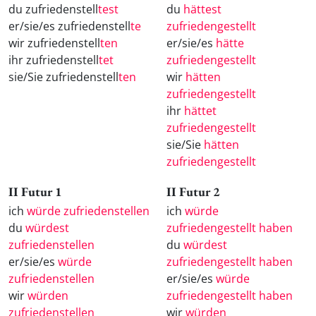
du zufriedenstell
test
du
hättest
er/sie/es zufriedenstell
te
zufriedengestellt
wir zufriedenstell
ten
er/sie/es
hätte
ihr zufriedenstell
tet
zufriedengestellt
sie/Sie zufriedenstell
ten
wir
hätten
zufriedengestellt
ihr
hättet
zufriedengestellt
sie/Sie
hätten
zufriedengestellt
II Futur 1
II Futur 2
ich
würde zufriedenstellen
ich
würde
du
würdest
zufriedengestellt haben
zufriedenstellen
du
würdest
er/sie/es
würde
zufriedengestellt haben
zufriedenstellen
er/sie/es
würde
wir
würden
zufriedengestellt haben
zufriedenstellen
wir
würden