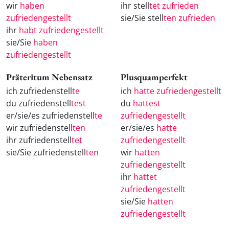
wir
haben
ihr stell
tet zufrieden
zufriedengestellt
sie/Sie stell
ten zufrieden
ihr
habt zufriedengestellt
sie/Sie
haben
zufriedengestellt
Präteritum Nebensatz
Plusquamperfekt
ich zufriedenstell
te
ich
hatte zufriedengestellt
du zufriedenstell
test
du
hattest
er/sie/es zufriedenstell
te
zufriedengestellt
wir zufriedenstell
ten
er/sie/es
hatte
ihr zufriedenstell
tet
zufriedengestellt
sie/Sie zufriedenstell
ten
wir
hatten
zufriedengestellt
ihr
hattet
zufriedengestellt
sie/Sie
hatten
zufriedengestellt