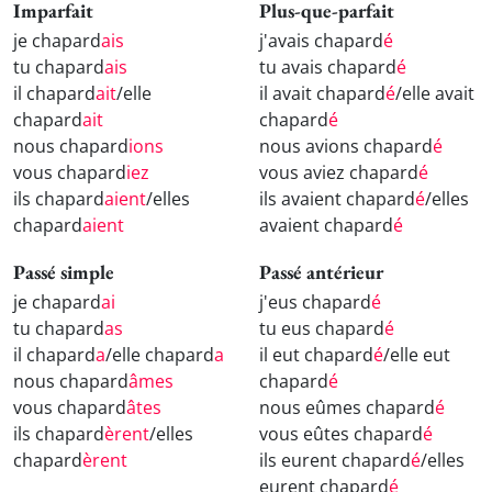
Imparfait
Plus-que-parfait
je chapard
ais
j'avais chapard
é
tu chapard
ais
tu avais chapard
é
il chapard
ait
/elle
il avait chapard
é
/elle avait
chapard
ait
chapard
é
nous chapard
ions
nous avions chapard
é
vous chapard
iez
vous aviez chapard
é
ils chapard
aient
/elles
ils avaient chapard
é
/elles
chapard
aient
avaient chapard
é
Passé simple
Passé antérieur
je chapard
ai
j'eus chapard
é
tu chapard
as
tu eus chapard
é
il chapard
a
/elle chapard
a
il eut chapard
é
/elle eut
nous chapard
âmes
chapard
é
vous chapard
âtes
nous eûmes chapard
é
ils chapard
èrent
/elles
vous eûtes chapard
é
chapard
èrent
ils eurent chapard
é
/elles
eurent chapard
é