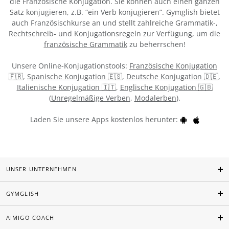
die Französische Konjugation. Sie können auch einen ganzen
Satz konjugieren, z.B. “ein Verb konjugieren”. Gymglish bietet
auch Französischkurse an und stellt zahlreiche Grammatik-,
Rechtschreib- und Konjugationsregeln zur Verfügung, um die
französische Grammatik
zu beherrschen!
Unsere Online-Konjugationstools:
Französische Konjugation
🇫🇷
,
Spanische Konjugation 🇪🇸
,
Deutsche Konjugation 🇩🇪
,
Italienische Konjugation 🇮🇹
,
Englische Konjugation 🇬🇧
(
Unregelmäßige Verben
,
Modalerben
).
Laden Sie unsere Apps kostenlos herunter:
UNSER UNTERNEHMEN
GYMGLISH
AIMIGO COACH