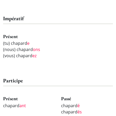
Impératif
Présent
(tu) chapard
e
(nous) chapard
ons
(vous) chapard
ez
Participe
Présent
Passé
chapard
ant
chapard
é
chapard
és