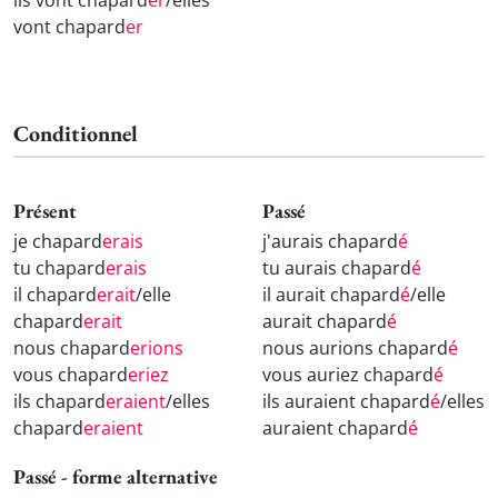
ils vont chapard
er
/elles
vont chapard
er
Conditionnel
Présent
Passé
je chapard
erais
j'aurais chapard
é
tu chapard
erais
tu aurais chapard
é
il chapard
erait
/elle
il aurait chapard
é
/elle
chapard
erait
aurait chapard
é
nous chapard
erions
nous aurions chapard
é
vous chapard
eriez
vous auriez chapard
é
ils chapard
eraient
/elles
ils auraient chapard
é
/elles
chapard
eraient
auraient chapard
é
Passé - forme alternative