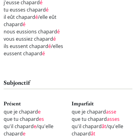
j'eusse chapard
é
tu eusses chapard
é
il eût chapard
é
/elle eût
chapard
é
nous eussions chapard
é
vous eussiez chapard
é
ils eussent chapard
é
/elles
eussent chapard
é
Subjonctif
Présent
Imparfait
que je chapard
e
que je chapard
asse
que tu chapard
es
que tu chapard
asses
qu'il chapard
e
/qu'elle
qu'il chapard
ât
/qu'elle
chapard
e
chapard
ât