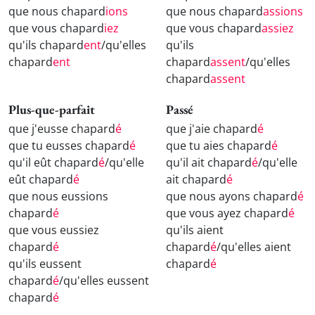
que nous chapard
ions
que nous chapard
assions
que vous chapard
iez
que vous chapard
assiez
qu'ils chapard
ent
/qu'elles
qu'ils
chapard
ent
chapard
assent
/qu'elles
chapard
assent
Plus-que-parfait
Passé
que j'eusse chapard
é
que j'aie chapard
é
que tu eusses chapard
é
que tu aies chapard
é
qu'il eût chapard
é
/qu'elle
qu'il ait chapard
é
/qu'elle
eût chapard
é
ait chapard
é
que nous eussions
que nous ayons chapard
é
chapard
é
que vous ayez chapard
é
que vous eussiez
qu'ils aient
chapard
é
chapard
é
/qu'elles aient
qu'ils eussent
chapard
é
chapard
é
/qu'elles eussent
chapard
é