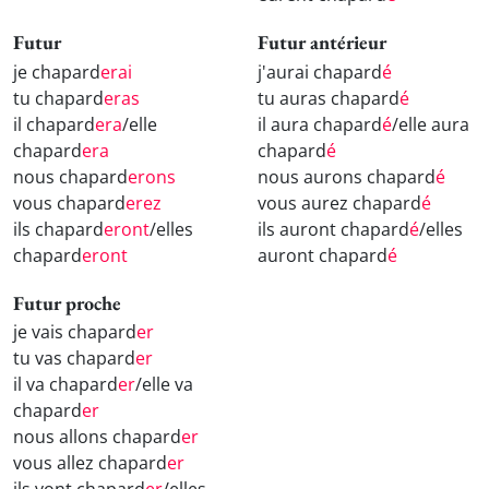
Futur
Futur antérieur
je chapard
erai
j'aurai chapard
é
tu chapard
eras
tu auras chapard
é
il chapard
era
/elle
il aura chapard
é
/elle aura
chapard
era
chapard
é
nous chapard
erons
nous aurons chapard
é
vous chapard
erez
vous aurez chapard
é
ils chapard
eront
/elles
ils auront chapard
é
/elles
chapard
eront
auront chapard
é
Futur proche
je vais chapard
er
tu vas chapard
er
il va chapard
er
/elle va
chapard
er
nous allons chapard
er
vous allez chapard
er