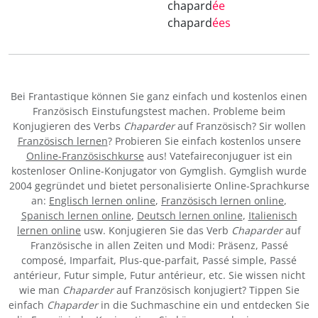
chapard
ée
chapard
ées
Bei Frantastique können Sie ganz einfach und kostenlos einen
Französisch Einstufungstest machen. Probleme beim
Konjugieren des Verbs
Chaparder
auf Französisch? Sir wollen
Französisch lernen
? Probieren Sie einfach kostenlos unsere
Online-Französischkurse
aus! Vatefaireconjuguer ist ein
kostenloser Online-Konjugator von Gymglish. Gymglish wurde
2004 gegründet und bietet personalisierte Online-Sprachkurse
an:
Englisch lernen online
,
Französisch lernen online
,
Spanisch lernen online
,
Deutsch lernen online
,
Italienisch
lernen online
usw. Konjugieren Sie das Verb
Chaparder
auf
Französische in allen Zeiten und Modi: Präsenz, Passé
composé, Imparfait, Plus-que-parfait, Passé simple, Passé
antérieur, Futur simple, Futur antérieur, etc. Sie wissen nicht
wie man
Chaparder
auf Französisch konjugiert? Tippen Sie
einfach
Chaparder
in die Suchmaschine ein und entdecken Sie