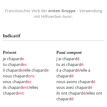
Französisches Verb der
ersten Gruppe
– Verwendung
mit Hilfsverben Avoir.
Indicatif
Présent
Passé composé
je chapard
e
j'ai chapard
é
tu chapard
es
tu as chapard
é
il chapard
e
/elle chapard
e
il a chapard
é
/elle a
nous chapard
ons
chapard
é
vous chapard
ez
nous avons chapard
é
ils chapard
ent
/elles
vous avez chapard
é
chapard
ent
ils ont chapard
é
/elles ont
chapard
é