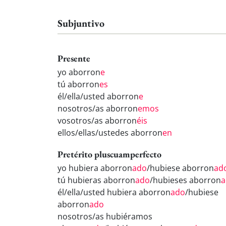
Subjuntivo
Presente
yo aborron
e
tú aborron
es
él/ella/usted aborron
e
nosotros/as aborron
emos
vosotros/as aborron
éis
ellos/ellas/ustedes aborron
en
Pretérito pluscuamperfecto
yo hubiera aborron
ado
/hubiese aborron
ad
tú hubieras aborron
ado
/hubieses aborron
a
él/ella/usted hubiera aborron
ado
/hubiese
aborron
ado
nosotros/as hubiéramos