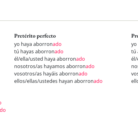
Pretérito perfecto
Pr
yo haya aborron
ado
yo
tú hayas aborron
ado
tú
él/ella/usted haya aborron
ado
él
nosotros/as hayamos aborron
ado
no
vosotros/as hayáis aborron
ado
vo
ellos/ellas/ustedes hayan aborron
ado
el
o
do