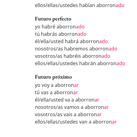
ellos/ellas/ustedes habían aborron
ado
Futuro perfecto
yo habré aborron
ado
tú habrás aborron
ado
él/ella/usted habrá aborron
ado
nosotros/as habremos aborron
ado
vosotros/as habréis aborron
ado
ellos/ellas/ustedes habrán aborron
ado
Futuro próximo
yo voy a aborron
ar
tú vas a aborron
ar
él/ella/usted va a aborron
ar
nosotros/as vamos a aborron
ar
vosotros/as vais a aborron
ar
ellos/ellas/ustedes van a aborron
ar