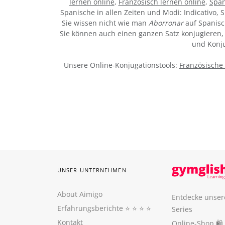
lernen online
,
Französisch lernen online
,
Span
Spanische in allen Zeiten und Modi: Indicativo, S
Sie wissen nicht wie man
Aborronar
auf Spanisc
Sie können auch einen ganzen Satz konjugieren, 
und Konju
Unsere Online-Konjugationstools:
Französische
UNSER UNTERNEHMEN
About Aimigo
Entdecke unser
Erfahrungsberichte
⭐️ ⭐️ ⭐️ ⭐️
Series
Kontakt
Online-Shop 🛍