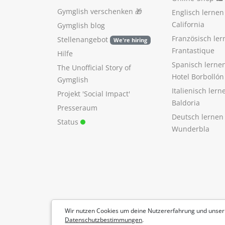
Gymglish verschenken
🎁
Englisch lerne
California
Gymglish blog
Französisch ler
Stellenangebot
We're hiring
Frantastique
Hilfe
Spanisch lerne
The Unofficial Story of
Hotel Borbollón
Gymglish
Italienisch ler
Projekt 'Social Impact'
Baldoria
Presseraum
Deutsch lernen
Status
Wunderbla
Wir nutzen Cookies um deine Nutzererfahrung und unser
Datenschutzbestimmungen
.