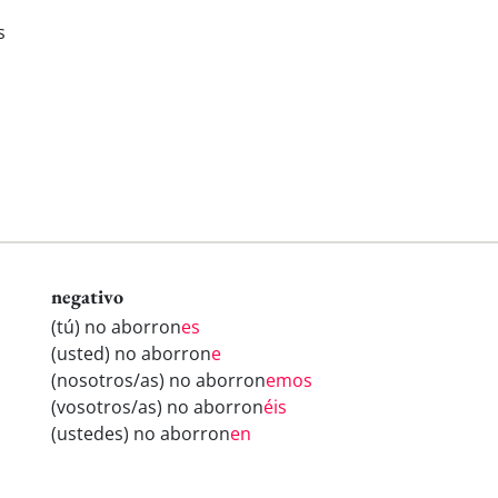
s
negativo
(tú) no aborron
es
(usted) no aborron
e
(nosotros/as) no aborron
emos
(vosotros/as) no aborron
éis
(ustedes) no aborron
en