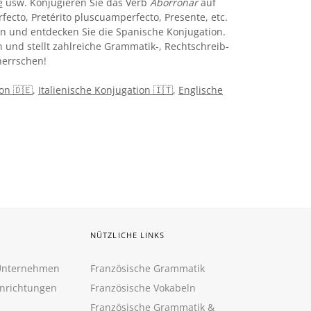
e
usw. Konjugieren Sie das Verb
Aborronar
auf
rfecto, Pretérito pluscuamperfecto, Presente, etc.
n und entdecken Sie die Spanische Konjugation.
 und stellt zahlreiche Grammatik-, Rechtschreib-
errschen!
on 🇩🇪
,
Italienische Konjugation 🇮🇹
,
Englische
NÜTZLICHE LINKS
 Unternehmen
Französische Grammatik
inrichtungen
Französische Vokabeln
Französische Grammatik &