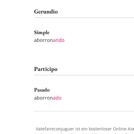
Gerundio
Simple
aborron
ando
Participo
Pasado
aborron
ado
Vatefaireconjuguer ist ein kostenloser Online-