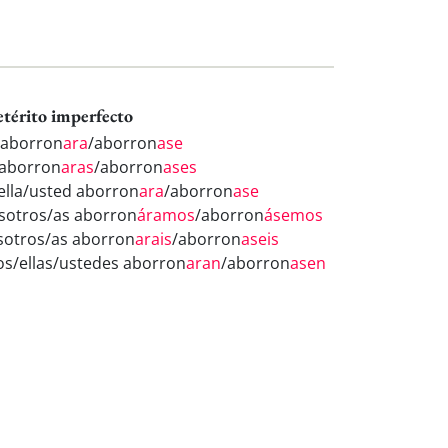
etérito imperfecto
 aborron
ara
/aborron
ase
 aborron
aras
/aborron
ases
/ella/usted aborron
ara
/aborron
ase
sotros/as aborron
áramos
/aborron
ásemos
sotros/as aborron
arais
/aborron
aseis
los/ellas/ustedes aborron
aran
/aborron
asen