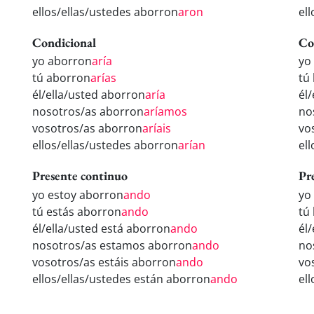
ellos/ellas/ustedes aborron
aron
el
Condicional
Co
yo aborron
aría
yo
tú aborron
arías
tú
él/ella/usted aborron
aría
él
nosotros/as aborron
aríamos
no
vosotros/as aborron
aríais
vo
ellos/ellas/ustedes aborron
arían
el
Presente continuo
Pr
yo estoy aborron
ando
yo
tú estás aborron
ando
tú
él/ella/usted está aborron
ando
él
nosotros/as estamos aborron
ando
no
vosotros/as estáis aborron
ando
vo
ellos/ellas/ustedes están aborron
ando
el