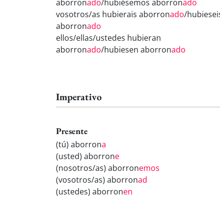
aborron
ado
/hubiésemos aborron
ado
vosotros/as hubierais aborron
ado
/hubiesei
aborron
ado
ellos/ellas/ustedes hubieran
aborron
ado
/hubiesen aborron
ado
Imperativo
Presente
(tú) aborron
a
(usted) aborron
e
(nosotros/as) aborron
emos
(vosotros/as) aborron
ad
(ustedes) aborron
en