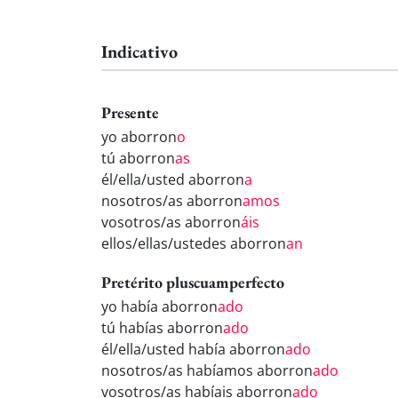
Indicativo
Presente
yo aborron
o
tú aborron
as
él/ella/usted aborron
a
nosotros/as aborron
amos
vosotros/as aborron
áis
ellos/ellas/ustedes aborron
an
Pretérito pluscuamperfecto
yo había aborron
ado
tú habías aborron
ado
él/ella/usted había aborron
ado
nosotros/as habíamos aborron
ado
vosotros/as habíais aborron
ado