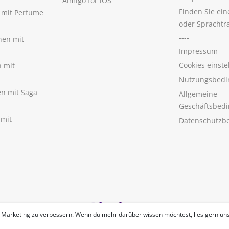
Aimigo for iOS
Finden Sie ei
n mit Perfume
oder Sprachtr
----
nen mit
Impressum
Cookies einste
n mit
Nutzungsbedi
nen mit Saga
Allgemeine
Geschäftsbed
 mit
Datenschutzb
 Marketing zu verbessern. Wenn du mehr darüber wissen möchtest, lies gern un