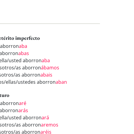
etérito imperfecto
 aborron
aba
 aborron
abas
/ella/usted aborron
aba
sotros/as aborron
ábamos
sotros/as aborron
abais
los/ellas/ustedes aborron
aban
turo
 aborron
aré
 aborron
arás
/ella/usted aborron
ará
sotros/as aborron
aremos
sotros/as aborron
aréis