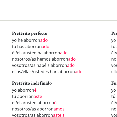
Pretérito perfecto
Pr
yo he aborron
ado
yo
tú has aborron
ado
tú
él/ella/usted ha aborron
ado
él
nosotros/as hemos aborron
ado
no
vosotros/as habéis aborron
ado
vo
ellos/ellas/ustedes han aborron
ado
el
Pretérito indefinido
Fu
yo aborron
é
yo
tú aborron
aste
tú
él/ella/usted aborron
ó
él
nosotros/as aborron
amos
no
vosotros/as aborron
asteis
vo