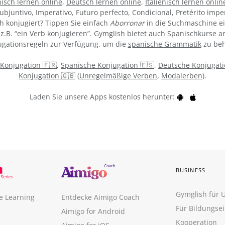
isch lernen online
,
Deutsch lernen online
,
Italienisch lernen onlin
ubjuntivo, Imperativo, Futuro perfecto, Condicional, Pretérito impe
h konjugiert? Tippen Sie einfach
Aborronar
in die Suchmaschine ei
z.B. “ein Verb konjugieren”. Gymglish bietet auch Spanischkurse an
gationsregeln zur Verfügung, um die
spanische Grammatik
zu beh
 Konjugation 🇫🇷
,
Spanische Konjugation 🇪🇸
,
Deutsche Konjugati
Konjugation 🇬🇧
(
Unregelmäßige Verben
,
Modalerben
).
Laden Sie unsere Apps kostenlos herunter:
BUSINESS
Gymglish für
e Learning
Entdecke Aimigo Coach
Für Bildungse
Aimigo for Android
Kooperation