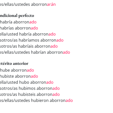
los/ellas/ustedes aborron
arán
ndicional perfecto
 habría aborron
ado
 habrías aborron
ado
/ella/usted habría aborron
ado
sotros/as habríamos aborron
ado
sotros/as habríais aborron
ado
los/ellas/ustedes habrían aborron
ado
etérito anterior
 hube aborron
ado
 hubiste aborron
ado
/ella/usted hubo aborron
ado
sotros/as hubimos aborron
ado
sotros/as hubisteis aborron
ado
los/ellas/ustedes hubieron aborron
ado