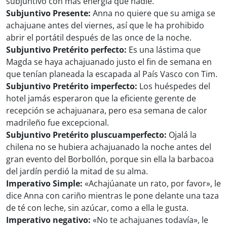
subjuntivo con más energía que nadie.
Subjuntivo Presente:
Anna no quiere que su amiga se
achajuane antes del viernes, así que le ha prohibido
abrir el portátil después de las once de la noche.
Subjuntivo Pretérito perfecto:
Es una lástima que
Magda se haya achajuanado justo el fin de semana en
que tenían planeada la escapada al País Vasco con Tim.
Subjuntivo Pretérito imperfecto:
Los huéspedes del
hotel jamás esperaron que la eficiente gerente de
recepción se achajuanara, pero esa semana de calor
madrileño fue excepcional.
Subjuntivo Pretérito pluscuamperfecto:
Ojalá la
chilena no se hubiera achajuanado la noche antes del
gran evento del Borbollón, porque sin ella la barbacoa
del jardín perdió la mitad de su alma.
Imperativo Simple:
«Achajúanate un rato, por favor», le
dice Anna con cariño mientras le pone delante una taza
de té con leche, sin azúcar, como a ella le gusta.
Imperativo negativo:
«No te achajuanes todavía», le