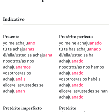
Indicativo
Presente
Pretérito perfecto
yo me achaju
ano
yo me he achaju
anado
tú te achaju
anas
tú te has achaju
anado
él/ella/usted se achaju
ana
él/ella/usted se ha
nosotros/as nos
achaju
anado
achaju
anamos
nosotros/as nos hemos
vosotros/as os
achaju
anado
achaju
anáis
vosotros/as os habéis
ellos/ellas/ustedes se
achaju
anado
achaju
anan
ellos/ellas/ustedes se han
achaju
anado
Pretérito imperfecto
Pretérito