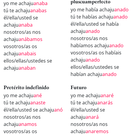
pluscuamperfecto
yo me achaju
anaba
yo me había achaju
anado
tú te achaju
anabas
tú te habías achaju
anado
él/ella/usted se
él/ella/usted se había
achaju
anaba
achaju
anado
nosotros/as nos
nosotros/as nos
achaju
anábamos
habíamos achaju
anado
vosotros/as os
vosotros/as os habíais
achaju
anabais
achaju
anado
ellos/ellas/ustedes se
ellos/ellas/ustedes se
achaju
anaban
habían achaju
anado
Pretérito indefinido
Futuro
yo me achaju
ané
yo me achaju
anaré
tú te achaju
anaste
tú te achaju
anarás
él/ella/usted se achaju
anó
él/ella/usted se
nosotros/as nos
achaju
anará
achaju
anamos
nosotros/as nos
vosotros/as os
achaju
anaremos