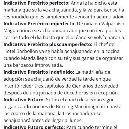
Indicativo Pretérito perfecto:
Anna le ha dicho esta
mañana que se la ve achajuanada, y la valparaísense ha
respondido que es simplemente «encanto acumulado».
Indicativo Pretérito imperfecto:
De niña en Valparaíso,
Magda nunca se achajuanaba aunque corriera por los
cerros todo el día hasta que el océano se volvía naranja.
Indicativo Pretérito pluscuamperfecto:
El chef del
Hotel Borbollón ya se había achajuanado en la cocina
cuando Magda llegó con su té y sus ganas de organizar
una barbacoa improvisada.
Indicativo Pretérito indefinido:
La madrileña de
adopción se achajuanó de verdad la tarde en que
intentó releer tres capítulos de Cien años de soledad
después de una jornada de doce horas en recepción.
Indicativo Futuro:
Si Tim el coach de alemán sigue
organizando noches de Burning Man imaginario hasta
las cuatro de la mañana, la trasnochadora se
achajuanará antes de llegar al lunes.
Indicativo Futuro perfecto:
Para cuando termine el