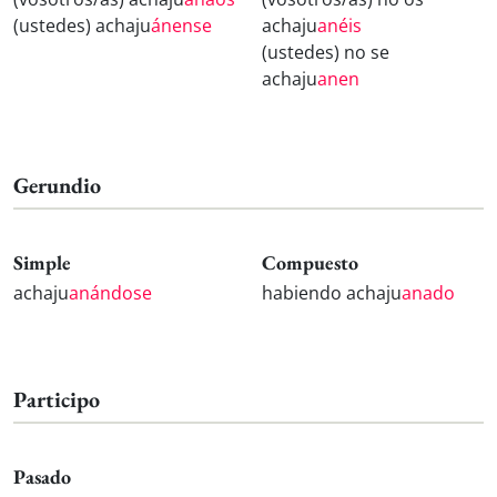
(ustedes) achaju
ánense
achaju
anéis
(ustedes) no se
achaju
anen
Gerundio
Simple
Compuesto
achaju
anándose
habiendo achaju
anado
Participo
Pasado